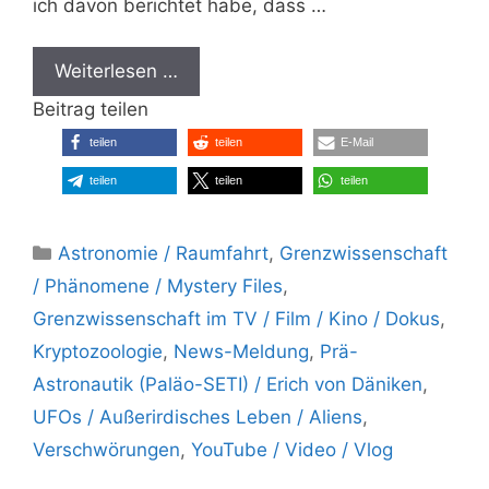
ich davon berichtet habe, dass …
Weiterlesen …
Beitrag teilen
teilen
teilen
E-Mail
teilen
teilen
teilen
Kategorien
Astronomie / Raumfahrt
,
Grenzwissenschaft
/ Phänomene / Mystery Files
,
Grenzwissenschaft im TV / Film / Kino / Dokus
,
Kryptozoologie
,
News-Meldung
,
Prä-
Astronautik (Paläo-SETI) / Erich von Däniken
,
UFOs / Außerirdisches Leben / Aliens
,
Verschwörungen
,
YouTube / Video / Vlog