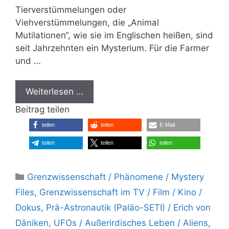
Tierverstümmelungen oder
Viehverstümmelungen, die „Animal
Mutilationen“, wie sie im Englischen heißen, sind
seit Jahrzehnten ein Mysterium. Für die Farmer
und …
Weiterlesen …
Beitrag teilen
teilen
teilen
E-Mail
teilen
teilen
teilen
Kategorien
Grenzwissenschaft / Phänomene / Mystery
Files
,
Grenzwissenschaft im TV / Film / Kino /
Dokus
,
Prä-Astronautik (Paläo-SETI) / Erich von
Däniken
,
UFOs / Außerirdisches Leben / Aliens
,