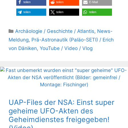
teilen
teilen
E-Mail
teilen
teilen
teilen
Kategorien
Archäologie / Geschichte / Atlantis
,
News-
Meldung
,
Prä-Astronautik (Paläo-SETI) / Erich
von Däniken
,
YouTube / Video / Vlog
UAP-Files der NSA: Einst super
geheime UFO-Akten des
Geheimdienstes freigegeben!