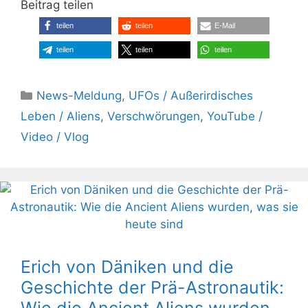
Beitrag teilen
teilen
teilen
E-Mail
teilen
teilen
teilen
Kategorien
News-Meldung
,
UFOs / Außerirdisches
Leben / Aliens
,
Verschwörungen
,
YouTube /
Video / Vlog
Erich von Däniken und die
Geschichte der Prä-Astronautik: