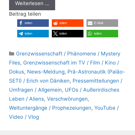
Weiterlesen …
Beitrag teilen
teilen
teilen
E-Mail
teilen
teilen
teilen
Kategorien
Grenzwissenschaft / Phänomene / Mystery
Files
,
Grenzwissenschaft im TV / Film / Kino /
Dokus
,
News-Meldung
,
Prä-Astronautik (Paläo-
SETI) / Erich von Däniken
,
Pressemitteilungen /
Umfragen / Allgemein
,
UFOs / Außerirdisches
Leben / Aliens
,
Verschwörungen
,
Weltuntergänge / Prophezeiungen
,
YouTube /
Video / Vlog