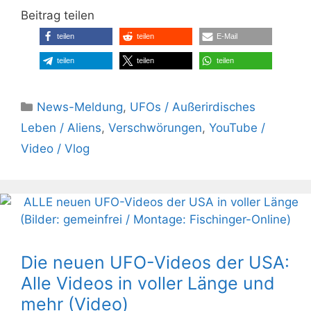
Beitrag teilen
teilen
teilen
E-Mail
teilen
teilen
teilen
Kategorien
News-Meldung
,
UFOs / Außerirdisches
Leben / Aliens
,
Verschwörungen
,
YouTube /
Video / Vlog
Die neuen UFO-Videos der USA:
Alle Videos in voller Länge und
mehr (Video)