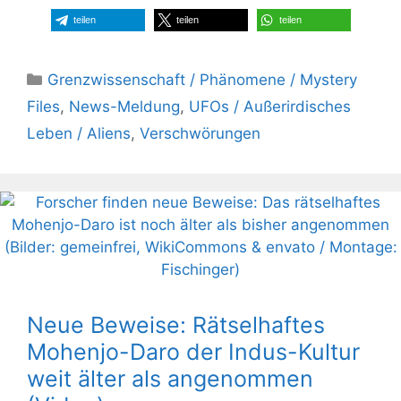
teilen
teilen
teilen
Kategorien
Grenzwissenschaft / Phänomene / Mystery
Files
,
News-Meldung
,
UFOs / Außerirdisches
Leben / Aliens
,
Verschwörungen
Neue Beweise: Rätselhaftes
Mohenjo-Daro der Indus-Kultur
weit älter als angenommen