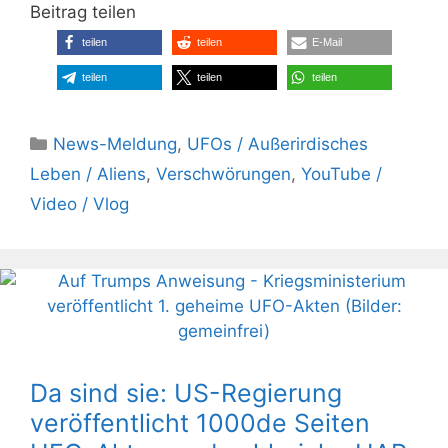
Beitrag teilen
teilen
teilen
E-Mail
teilen
teilen
teilen
Kategorien
News-Meldung
,
UFOs / Außerirdisches
Leben / Aliens
,
Verschwörungen
,
YouTube /
Video / Vlog
Da sind sie: US-Regierung
veröffentlicht 1000de Seiten