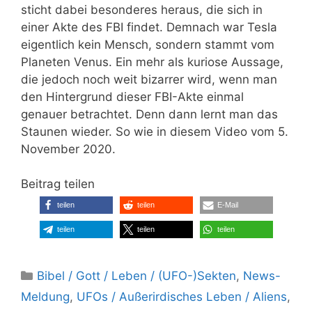
sticht dabei besonderes heraus, die sich in
einer Akte des FBI findet. Demnach war Tesla
eigentlich kein Mensch, sondern stammt vom
Planeten Venus. Ein mehr als kuriose Aussage,
die jedoch noch weit bizarrer wird, wenn man
den Hintergrund dieser FBI-Akte einmal
genauer betrachtet. Denn dann lernt man das
Staunen wieder. So wie in diesem Video vom 5.
November 2020.
Beitrag teilen
teilen
teilen
E-Mail
teilen
teilen
teilen
Kategorien
Bibel / Gott / Leben / (UFO-)Sekten
,
News-
Meldung
,
UFOs / Außerirdisches Leben / Aliens
,