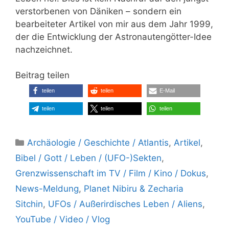
verstorbenen von Däniken – sondern ein
bearbeiteter Artikel von mir aus dem Jahr 1999,
der die Entwicklung der Astronautengötter-Idee
nachzeichnet.
Beitrag teilen
teilen
teilen
E-Mail
teilen
teilen
teilen
Kategorien
Archäologie / Geschichte / Atlantis
,
Artikel
,
Bibel / Gott / Leben / (UFO-)Sekten
,
Grenzwissenschaft im TV / Film / Kino / Dokus
,
News-Meldung
,
Planet Nibiru & Zecharia
Sitchin
,
UFOs / Außerirdisches Leben / Aliens
,
YouTube / Video / Vlog