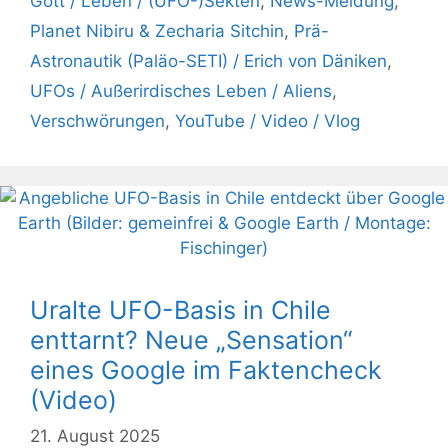
Gott / Leben / (UFO-)Sekten
,
News-Meldung
,
Planet Nibiru & Zecharia Sitchin
,
Prä-
Astronautik (Paläo-SETI) / Erich von Däniken
,
UFOs / Außerirdisches Leben / Aliens
,
Verschwörungen
,
YouTube / Video / Vlog
Uralte UFO-Basis in Chile
enttarnt? Neue „Sensation“
eines Google im Faktencheck
(Video)
21. August 2025