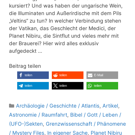
kursiert? Und was haben der ungarische Wein,
die Illuminaten und Außerirdische mit dem Pils
„Veltins“ zu tun? In welcher Verbindung stehen
der Vatikan, das Geschlecht der Medici, der
Planet Nibiru, die Sintflut und vieles mehr mit
der Brauerei? Hier wird alles exklusiv
aufgedeckt …
Beitrag teilen
teilen
teilen
E-Mail
teilen
teilen
teilen
Kategorien
Archäologie / Geschichte / Atlantis
,
Artikel
,
Astronomie / Raumfahrt
,
Bibel / Gott / Leben /
(UFO-)Sekten
,
Grenzwissenschaft / Phänomene
/ Mystery Files
,
In eigener Sache
,
Planet Nibiru