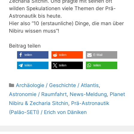
Zecharia Sitchin. Und prägte mit seinen oft
wilden Spekulationen viele Themen der Prä-
Astronautik bis heute.
Hier also “10 (erstaunliche) Dinge, die man über
Nibiru wissen muss”!
Beitrag teilen
teilen
teilen
E-Mail
teilen
teilen
teilen
Kategorien
Archäologie / Geschichte / Atlantis
,
Astronomie / Raumfahrt
,
News-Meldung
,
Planet
Nibiru & Zecharia Sitchin
,
Prä-Astronautik
(Paläo-SETI) / Erich von Däniken