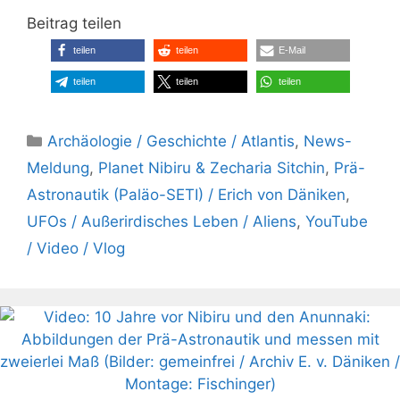
Beitrag teilen
teilen
teilen
E-Mail
teilen
teilen
teilen
Kategorien
Archäologie / Geschichte / Atlantis
,
News-
Meldung
,
Planet Nibiru & Zecharia Sitchin
,
Prä-
Astronautik (Paläo-SETI) / Erich von Däniken
,
UFOs / Außerirdisches Leben / Aliens
,
YouTube
/ Video / Vlog