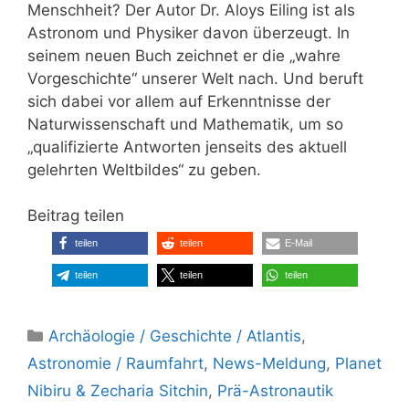
Menschheit? Der Autor Dr. Aloys Eiling ist als
Astronom und Physiker davon überzeugt. In
seinem neuen Buch zeichnet er die „wahre
Vorgeschichte“ unserer Welt nach. Und beruft
sich dabei vor allem auf Erkenntnisse der
Naturwissenschaft und Mathematik, um so
„qualifizierte Antworten jenseits des aktuell
gelehrten Weltbildes“ zu geben.
Beitrag teilen
teilen
teilen
E-Mail
teilen
teilen
teilen
Kategorien
Archäologie / Geschichte / Atlantis
,
Astronomie / Raumfahrt
,
News-Meldung
,
Planet
Nibiru & Zecharia Sitchin
,
Prä-Astronautik