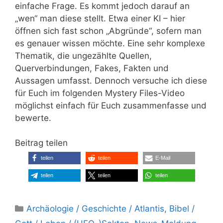
einfache Frage. Es kommt jedoch darauf an
„wen“ man diese stellt. Etwa einer KI – hier
öffnen sich fast schon „Abgründe“, sofern man
es genauer wissen möchte. Eine sehr komplexe
Thematik, die ungezählte Quellen,
Querverbindungen, Fakes, Fakten und
Aussagen umfasst. Dennoch versuche ich diese
für Euch im folgenden Mystery Files-Video
möglichst einfach für Euch zusammenfasse und
bewerte.
Beitrag teilen
teilen
teilen
E-Mail
teilen
teilen
teilen
Kategorien
Archäologie / Geschichte / Atlantis
,
Bibel /