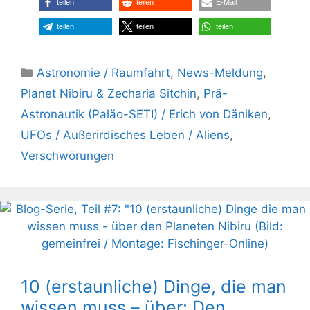
teilen
teilen
E-Mail
teilen
teilen
teilen
Kategorien
Astronomie / Raumfahrt
,
News-Meldung
,
Planet Nibiru & Zecharia Sitchin
,
Prä-
Astronautik (Paläo-SETI) / Erich von Däniken
,
UFOs / Außerirdisches Leben / Aliens
,
Verschwörungen
10 (erstaunliche) Dinge, die man
wissen muss – über: Den