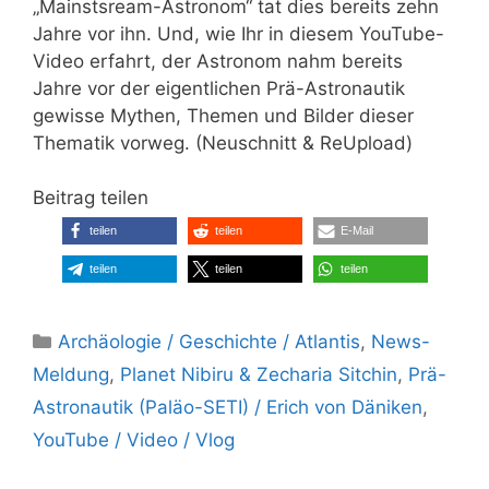
„Mainstsream-Astronom“ tat dies bereits zehn
Jahre vor ihn. Und, wie Ihr in diesem YouTube-
Video erfahrt, der Astronom nahm bereits
Jahre vor der eigentlichen Prä-Astronautik
gewisse Mythen, Themen und Bilder dieser
Thematik vorweg. (Neuschnitt & ReUpload)
Beitrag teilen
teilen
teilen
E-Mail
teilen
teilen
teilen
Kategorien
Archäologie / Geschichte / Atlantis
,
News-
Meldung
,
Planet Nibiru & Zecharia Sitchin
,
Prä-
Astronautik (Paläo-SETI) / Erich von Däniken
,
YouTube / Video / Vlog