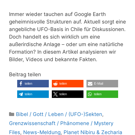
Immer wieder tauchen auf Google Earth
geheimnisvolle Strukturen auf. Aktuell sorgt eine
angebliche UFO-Basis in Chile für Diskussionen.
Doch handelt es sich wirklich um eine
außerirdische Anlage – oder um eine natürliche
Formation? In diesem Artikel analysieren wir
Bilder, Videos und bekannte Fakten.
Beitrag teilen
teilen
teilen
E-Mail
teilen
teilen
teilen
Kategorien
Bibel / Gott / Leben / (UFO-)Sekten
,
Grenzwissenschaft / Phänomene / Mystery
Files
,
News-Meldung
,
Planet Nibiru & Zecharia