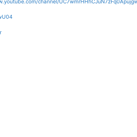
ww.youtube.com/channel/UC7wmrHHhCJuN7zFq0Apujgw
ZwU04
r