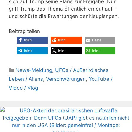
sich auf Trump seine Pläne zur Freigabe. Nun
griff Trump das Thema öffentlich erneut auf –
und schürte die Erwartungen der Neugierigen.
Beitrag teilen
teilen
teilen
E-Mail
teilen
teilen
teilen
Kategorien
News-Meldung
,
UFOs / Außerirdisches
Leben / Aliens
,
Verschwörungen
,
YouTube /
Video / Vlog