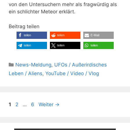
von den Untersuchern mehr als fragwürdig als
ein schlichter Meteor erklärt.
Beitrag teilen
teilen
teilen
E-Mail
teilen
teilen
teilen
Kategorien
News-Meldung
,
UFOs / Außerirdisches
Leben / Aliens
,
YouTube / Video / Vlog
Seite
Seite
Seite
1
2
…
6
Weiter
→