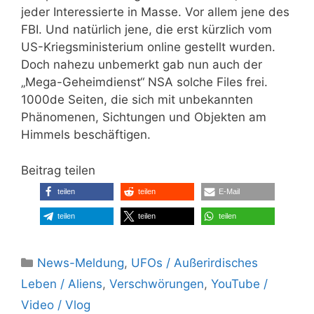
jeder Interessierte in Masse. Vor allem jene des
FBI. Und natürlich jene, die erst kürzlich vom
US-Kriegsministerium online gestellt wurden.
Doch nahezu unbemerkt gab nun auch der
„Mega-Geheimdienst“ NSA solche Files frei.
1000de Seiten, die sich mit unbekannten
Phänomenen, Sichtungen und Objekten am
Himmels beschäftigen.
Beitrag teilen
teilen
teilen
E-Mail
teilen
teilen
teilen
Kategorien
News-Meldung
,
UFOs / Außerirdisches
Leben / Aliens
,
Verschwörungen
,
YouTube /
Video / Vlog