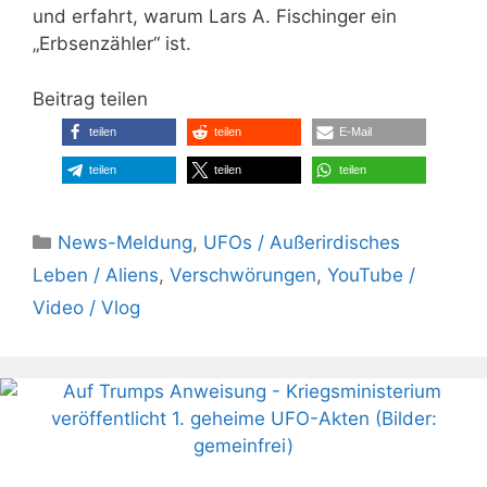
und erfahrt, warum Lars A. Fischinger ein
„Erbsenzähler“ ist.
Beitrag teilen
teilen
teilen
E-Mail
teilen
teilen
teilen
Kategorien
News-Meldung
,
UFOs / Außerirdisches
Leben / Aliens
,
Verschwörungen
,
YouTube /
Video / Vlog