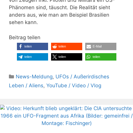
von Zeugen inkl. Piloten und Militärs ein US-
Phänomen sind, täuscht. Die Realität sieht
anders aus, wie man am Beispiel Brasilien
sehen kann.
Beitrag teilen
teilen
teilen
E-Mail
teilen
teilen
teilen
Kategorien
News-Meldung
,
UFOs / Außerirdisches
Leben / Aliens
,
YouTube / Video / Vlog