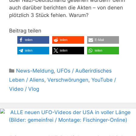
über Nazi-Deutschland gesehen wurden? denn
auch darüber berichten die Akten – von denen
plötzlich 3 Stück fehlen. Warum?
Beitrag teilen
teilen
teilen
E-Mail
teilen
teilen
teilen
Kategorien
News-Meldung
,
UFOs / Außerirdisches
Leben / Aliens
,
Verschwörungen
,
YouTube /
Video / Vlog