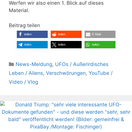
Werfen wir also einen 1. Blick auf dieses
Material.
Beitrag teilen
teilen
teilen
E-Mail
teilen
teilen
teilen
Kategorien
News-Meldung
,
UFOs / Außerirdisches
Leben / Aliens
,
Verschwörungen
,
YouTube /
Video / Vlog