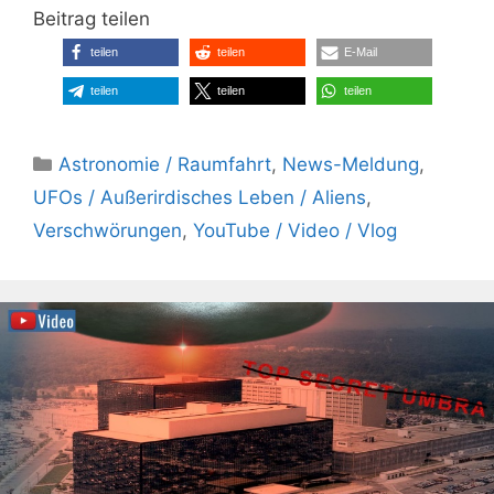
Beitrag teilen
teilen
teilen
E-Mail
teilen
teilen
teilen
Kategorien
Astronomie / Raumfahrt
,
News-Meldung
,
UFOs / Außerirdisches Leben / Aliens
,
Verschwörungen
,
YouTube / Video / Vlog