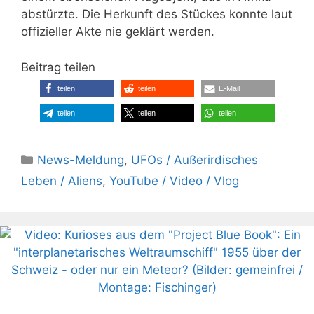
abstürzte. Die Herkunft des Stückes konnte laut
offizieller Akte nie geklärt werden.
Beitrag teilen
teilen
teilen
E-Mail
teilen
teilen
teilen
Kategorien
News-Meldung
,
UFOs / Außerirdisches
Leben / Aliens
,
YouTube / Video / Vlog