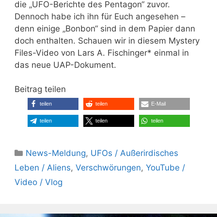
die „UFO-Berichte des Pentagon“ zuvor.
Dennoch habe ich ihn für Euch angesehen –
denn einige „Bonbon“ sind in dem Papier dann
doch enthalten. Schauen wir in diesem Mystery
Files-Video von Lars A. Fischinger* einmal in
das neue UAP-Dokument.
Beitrag teilen
teilen
teilen
E-Mail
teilen
teilen
teilen
Kategorien
News-Meldung
,
UFOs / Außerirdisches
Leben / Aliens
,
Verschwörungen
,
YouTube /
Video / Vlog