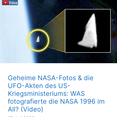
Geheime NASA-Fotos & die
UFO-Akten des US-
Kriegsministeriums: WAS
fotografierte die NASA 1996 im
All? (Video)