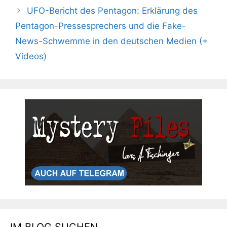
UFO-Bericht des Pentagon: Erklärung des
Pentagon-Pressesprechers und die Fake-
News-Schwemme in den deutschen Medien (+
Videos)