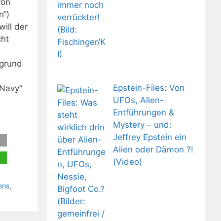
von
n“)
ill der
cht
fgrund
n
Epstein-Files: Von
-Navy“
UFOs, Alien-
Entführungen &
Mystery – und:
Jeffrey Epstein ein
Alien oder Dämon ?!
(Video)
ens
,