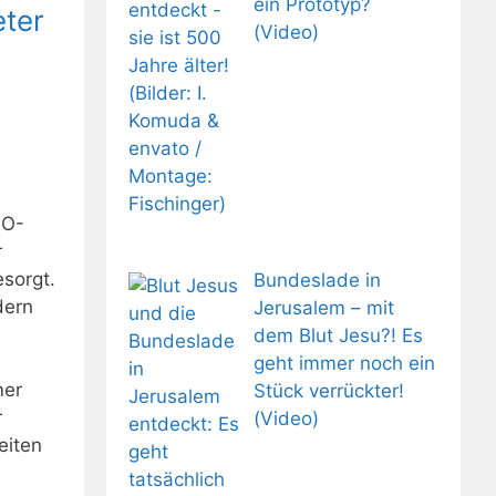
ein Prototyp?
ter
(Video)
h
FO-
r
esorgt.
Bundeslade in
dern
Jerusalem – mit
dem Blut Jesu?! Es
geht immer noch ein
mer
Stück verrückter!
r
(Video)
eiten