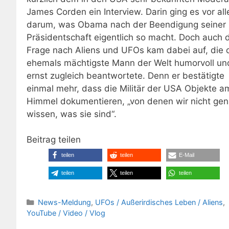
James Corden ein Interview. Darin ging es vor al
darum, was Obama nach der Beendigung seiner
Präsidentschaft eigentlich so macht. Doch auch 
Frage nach Aliens und UFOs kam dabei auf, die 
ehemals mächtigste Mann der Welt humorvoll un
ernst zugleich beantwortete. Denn er bestätigte
einmal mehr, dass die Militär der USA Objekte a
Himmel dokumentieren, „von denen wir nicht ge
wissen, was sie sind“.
Beitrag teilen
teilen
teilen
E-Mail
teilen
teilen
teilen
Kategorien
News-Meldung
,
UFOs / Außerirdisches Leben / Aliens
,
YouTube / Video / Vlog