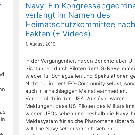
r
Navy: Ein Kongressabgeordne
verlangt im Namen des
Heimatschutzkommittee nac
Fakten (+ Videos)
1. August 2019
n
In der Vergangenheit haben Berichte über U
Sichtungen durch Piloten der US-Navy imme
nd
wieder für Schlagzeilen und Spekulationen g
Nicht nur in der UFO-Community selbst, son
nn
auch in einschlägigen Mainstreammedien.
Vornehmlich in den USA. Auslöser waren
Meldungen, dass US-Piloten des Militärs im
das
wieder UFOs sehen und deshalb die Navy ih
 in
Meldesystem für solche Phänomene überarb
will. Die Navy selber verhielt sich eher
fe