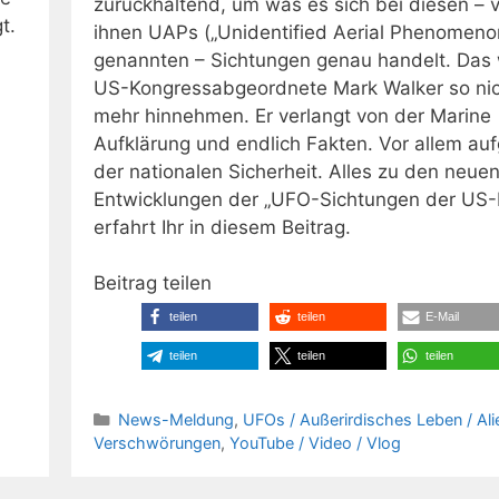
zurückhaltend, um was es sich bei diesen – 
t.
ihnen UAPs („Unidentified Aerial Phenomeno
genannten – Sichtungen genau handelt. Das w
US-Kongressabgeordnete Mark Walker so ni
mehr hinnehmen. Er verlangt von der Marine
Aufklärung und endlich Fakten. Vor allem au
der nationalen Sicherheit. Alles zu den neue
Entwicklungen der „UFO-Sichtungen der US
erfahrt Ihr in diesem Beitrag.
Beitrag teilen
teilen
teilen
E-Mail
teilen
teilen
teilen
Kategorien
News-Meldung
,
UFOs / Außerirdisches Leben / Ali
Verschwörungen
,
YouTube / Video / Vlog