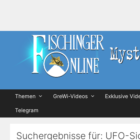
Zum
Inhalt
springen
Themen
GreWi-Videos
Exklusive Vid
Telegram
Suchergebnisse für:
UFO-Si