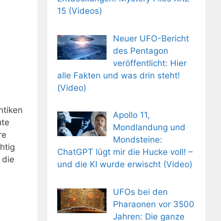
15 (Videos)
Neuer UFO-Bericht
des Pentagon
veröffentlicht: Hier
alle Fakten und was drin steht!
(Video)
ntiken
Apollo 11,
ute
Mondlandung und
re
Mondsteine:
htig
ChatGPT lügt mir die Hucke voll! –
 die
und die KI wurde erwischt (Video)
UFOs bei den
Pharaonen vor 3500
Jahren: Die ganze