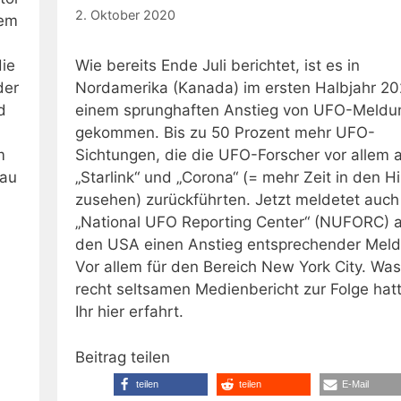
2. Oktober 2020
lem
die
Wie bereits Ende Juli berichtet, ist es in
der
Nordamerika (Kanada) im ersten Halbjahr 20
d
einem sprunghaften Anstieg von UFO-Meldu
gekommen. Bis zu 50 Prozent mehr UFO-
m
Sichtungen, die die UFO-Forscher vor allem 
nau
„Starlink“ und „Corona“ (= mehr Zeit in den 
zusehen) zurückführten. Jetzt meldetet auch
„National UFO Reporting Center“ (NUFORC) 
den USA einen Anstieg entsprechender Mel
Vor allem für den Bereich New York City. Was
recht seltsamen Medienbericht zur Folge hatt
Ihr hier erfahrt.
Beitrag teilen
teilen
teilen
E-Mail