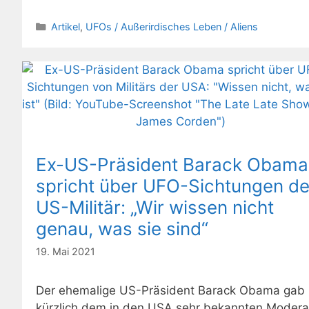
Kategorien
Artikel
,
UFOs / Außerirdisches Leben / Aliens
Ex-US-Präsident Barack Obama
spricht über UFO-Sichtungen d
US-Militär: „Wir wissen nicht
genau, was sie sind“
19. Mai 2021
Der ehemalige US-Präsident Barack Obama gab
kürzlich dem in den USA sehr bekannten Modera