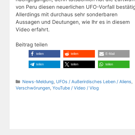
von Peru diesen neuerlichen UFO-Vorfall bestätig
Allerdings mit durchaus sehr sonderbaren
Aussagen und Deutungen, wie Ihr es in diesem
Video erfahrt.
Beitrag teilen
teilen
teilen
E-Mail
teilen
teilen
teilen
Kategorien
News-Meldung
,
UFOs / Außerirdisches Leben / Aliens
,
Verschwörungen
,
YouTube / Video / Vlog