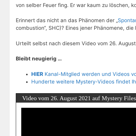
von selber Feuer fing. Er war kaum zu löschen, k
Erinnert das nicht an das Phänomen der „
Sponta
combustion“, SHC)? Eines jener
Phänomene
, die
Urteilt selbst nach diesem Video vom 26. August
Bleibt neugierig …
HIER
Kanal-Mitglied werden und Videos vor
Hunderte weitere Mystery-Videos findet I
Video vom 26. August 2021 auf Mystery Files