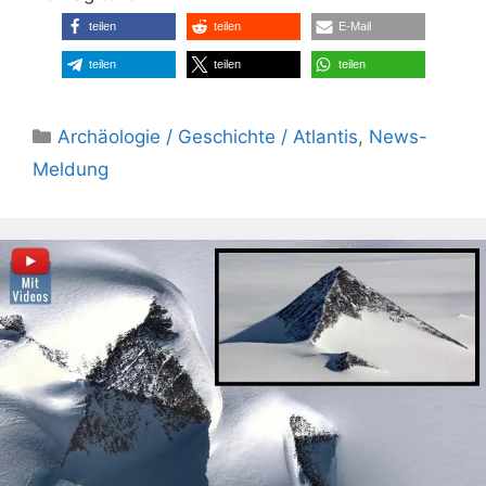
teilen
teilen
E-Mail
teilen
teilen
teilen
Kategorien
Archäologie / Geschichte / Atlantis
,
News-
Meldung