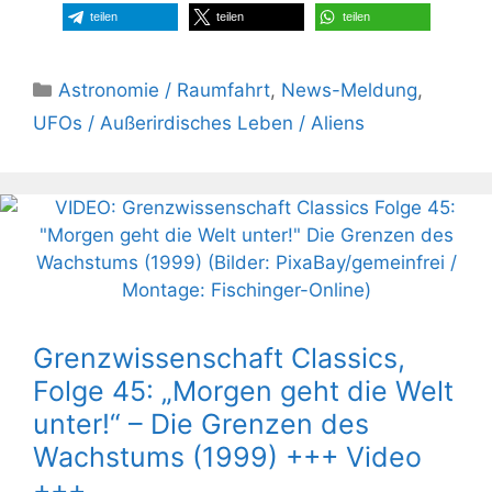
teilen
teilen
teilen
Kategorien
Astronomie / Raumfahrt
,
News-Meldung
,
UFOs / Außerirdisches Leben / Aliens
Grenzwissenschaft Classics,
Folge 45: „Morgen geht die Welt
unter!“ – Die Grenzen des
Wachstums (1999) +++ Video
+++