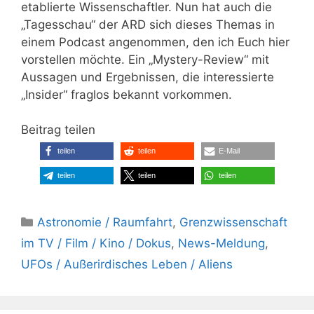
etablierte Wissenschaftler. Nun hat auch die
„Tagesschau“ der ARD sich dieses Themas in
einem Podcast angenommen, den ich Euch hier
vorstellen möchte. Ein „Mystery-Review“ mit
Aussagen und Ergebnissen, die interessierte
„Insider“ fraglos bekannt vorkommen.
Beitrag teilen
teilen
teilen
E-Mail
teilen
teilen
teilen
Kategorien
Astronomie / Raumfahrt
,
Grenzwissenschaft
im TV / Film / Kino / Dokus
,
News-Meldung
,
UFOs / Außerirdisches Leben / Aliens