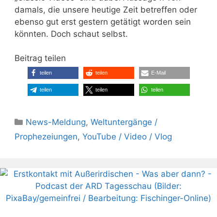
damals, die unsere heutige Zeit betreffen oder
ebenso gut erst gestern getätigt worden sein
könnten. Doch schaut selbst.
Beitrag teilen
teilen
teilen
E-Mail
teilen
teilen
teilen
Kategorien
News-Meldung
,
Weltuntergänge /
Prophezeiungen
,
YouTube / Video / Vlog