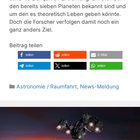
den bereits sieben Planeten bekannt sind und
um den es theoretisch Leben geben könnte.
Doch die Forscher verfolgen damit noch ein
ganz anders Ziel.
Beitrag teilen
teilen
teilen
E-Mail
teilen
teilen
teilen
Kategorien
Astronomie / Raumfahrt
,
News-Meldung