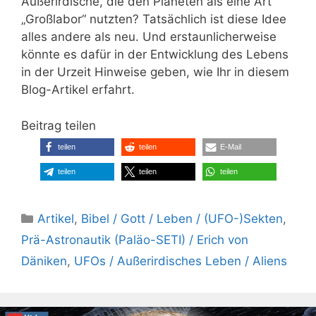
Außerirdische, die den Planeten als eine Art
„Großlabor“ nutzten? Tatsächlich ist diese Idee
alles andere als neu. Und erstaunlicherweise
könnte es dafür in der Entwicklung des Lebens
in der Urzeit Hinweise geben, wie Ihr in diesem
Blog-Artikel erfahrt.
Beitrag teilen
teilen
teilen
E-Mail
teilen
teilen
teilen
Kategorien
Artikel
,
Bibel / Gott / Leben / (UFO-)Sekten
,
Prä-Astronautik (Paläo-SETI) / Erich von
Däniken
,
UFOs / Außerirdisches Leben / Aliens