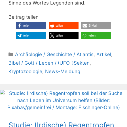
Sinne des Wortes Legenden sind.
Beitrag teilen
teilen
teilen
E-Mail
teilen
teilen
teilen
Kategorien
Archäologie / Geschichte / Atlantis
,
Artikel
,
Bibel / Gott / Leben / (UFO-)Sekten
,
Kryptozoologie
,
News-Meldung
Studie: (Irdische) Regentropfen