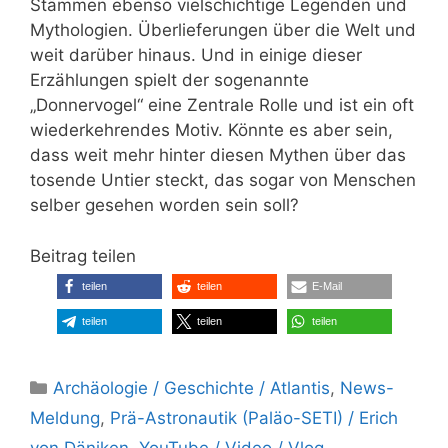
Stämmen ebenso vielschichtige Legenden und
Mythologien. Überlieferungen über die Welt und
weit darüber hinaus. Und in einige dieser
Erzählungen spielt der sogenannte
„Donnervogel“ eine Zentrale Rolle und ist ein oft
wiederkehrendes Motiv. Könnte es aber sein,
dass weit mehr hinter diesen Mythen über das
tosende Untier steckt, das sogar von Menschen
selber gesehen worden sein soll?
Beitrag teilen
teilen
teilen
E-Mail
teilen
teilen
teilen
Kategorien
Archäologie / Geschichte / Atlantis
,
News-
Meldung
,
Prä-Astronautik (Paläo-SETI) / Erich
von Däniken
,
YouTube / Video / Vlog