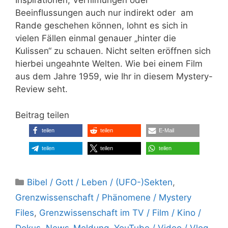
Inspirationen, Verfilmungen oder
Beeinflussungen auch nur indirekt oder am
Rande geschehen können, lohnt es sich in
vielen Fällen einmal genauer „hinter die
Kulissen“ zu schauen. Nicht selten eröffnen sich
hierbei ungeahnte Welten. Wie bei einem Film
aus dem Jahre 1959, wie Ihr in diesem Mystery-
Review seht.
Beitrag teilen
teilen
teilen
E-Mail
teilen
teilen
teilen
Kategorien
Bibel / Gott / Leben / (UFO-)Sekten
,
Grenzwissenschaft / Phänomene / Mystery
Files
,
Grenzwissenschaft im TV / Film / Kino /
Dokus
,
News-Meldung
,
YouTube / Video / Vlog