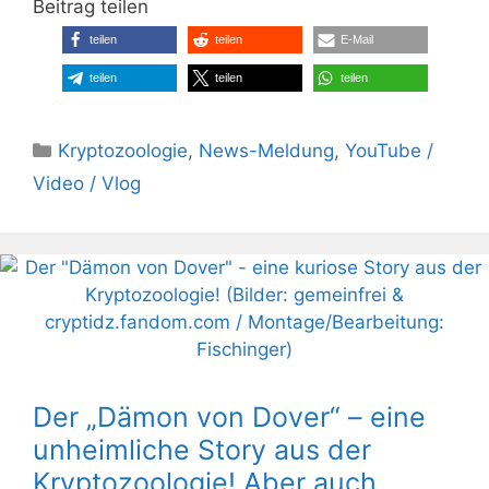
Beitrag teilen
teilen
teilen
E-Mail
teilen
teilen
teilen
Kategorien
Kryptozoologie
,
News-Meldung
,
YouTube /
Video / Vlog
Der „Dämon von Dover“ – eine
unheimliche Story aus der
Kryptozoologie! Aber auch