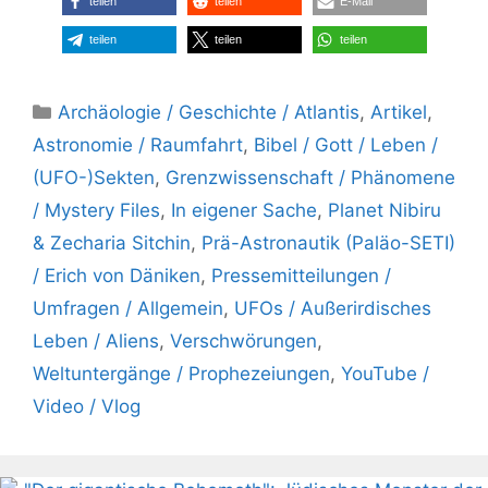
teilen
teilen
E-Mail
teilen
teilen
teilen
Kategorien
Archäologie / Geschichte / Atlantis
,
Artikel
,
Astronomie / Raumfahrt
,
Bibel / Gott / Leben /
(UFO-)Sekten
,
Grenzwissenschaft / Phänomene
/ Mystery Files
,
In eigener Sache
,
Planet Nibiru
& Zecharia Sitchin
,
Prä-Astronautik (Paläo-SETI)
/ Erich von Däniken
,
Pressemitteilungen /
Umfragen / Allgemein
,
UFOs / Außerirdisches
Leben / Aliens
,
Verschwörungen
,
Weltuntergänge / Prophezeiungen
,
YouTube /
Video / Vlog