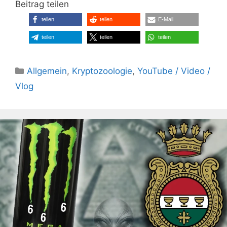
Beitrag teilen
teilen
teilen
E-Mail
teilen
teilen
teilen
Kategorien
Allgemein
,
Kryptozoologie
,
YouTube / Video /
Vlog