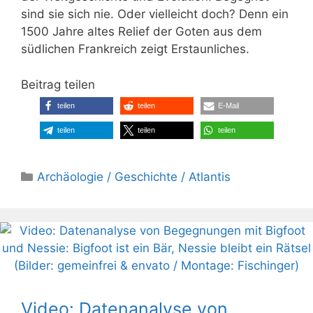
sind sie sich nie. Oder vielleicht doch? Denn ein
1500 Jahre altes Relief der Goten aus dem
südlichen Frankreich zeigt Erstaunliches.
Beitrag teilen
teilen
teilen
E-Mail
teilen
teilen
teilen
Kategorien
Archäologie / Geschichte / Atlantis
Video: Datenanalyse von