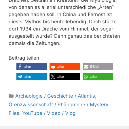
Drachen. Seltsamen Kreaturen der Mythologie,
von denen es allerlei unterschiedliche „Arten“
gegeben haben soll. In China und Fernost ist
dieser Mythos bis heute lebendig. Doch stürze
dort 1934 ein Drache vom Himmel, der sogar
ausgestellt wurde? Denn genau das berichteten
damals die Zeitungen.
Beitrag teilen
teilen
teilen
E-Mail
teilen
teilen
teilen
Kategorien
Archäologie / Geschichte / Atlantis
,
Grenzwissenschaft / Phänomene / Mystery
Files
,
YouTube / Video / Vlog