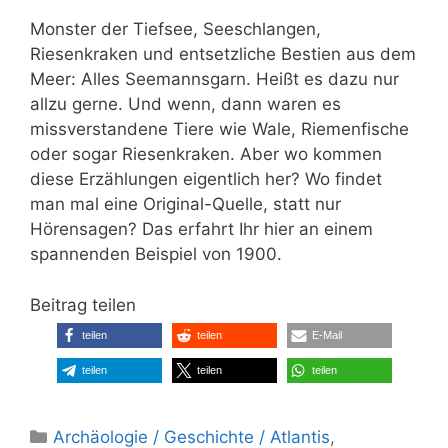
Monster der Tiefsee, Seeschlangen,
Riesenkraken und entsetzliche Bestien aus dem
Meer: Alles Seemannsgarn. Heißt es dazu nur
allzu gerne. Und wenn, dann waren es
missverstandene Tiere wie Wale, Riemenfische
oder sogar Riesenkraken. Aber wo kommen
diese Erzählungen eigentlich her? Wo findet
man mal eine Original-Quelle, statt nur
Hörensagen? Das erfahrt Ihr hier an einem
spannenden Beispiel von 1900.
Beitrag teilen
teilen
teilen
E-Mail
teilen
teilen
teilen
Kategorien
Archäologie / Geschichte / Atlantis
,