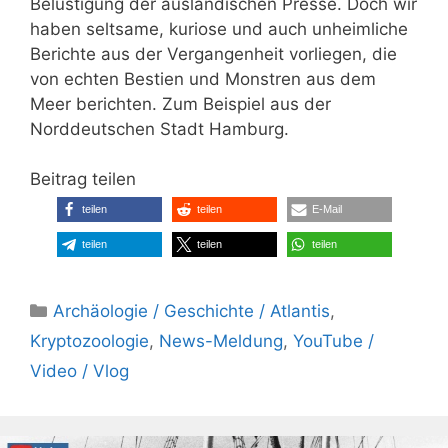
Belustigung der ausländischen Presse. Doch wir
haben seltsame, kuriose und auch unheimliche
Berichte aus der Vergangenheit vorliegen, die
von echten Bestien und Monstren aus dem
Meer berichten. Zum Beispiel aus der
Norddeutschen Stadt Hamburg.
Beitrag teilen
teilen
teilen
E-Mail
teilen
teilen
teilen
Kategorien
Archäologie / Geschichte / Atlantis
,
Kryptozoologie
,
News-Meldung
,
YouTube /
Video / Vlog