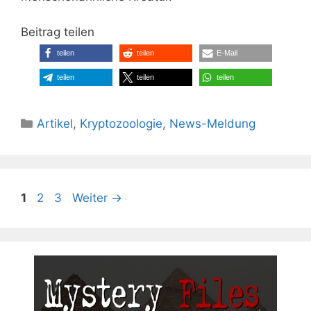
Beitrag teilen
teilen
teilen
E-Mail
teilen
teilen
teilen
Kategorien
Artikel
,
Kryptozoologie
,
News-Meldung
Seite
Seite
Seite
1
2
3
Weiter
→