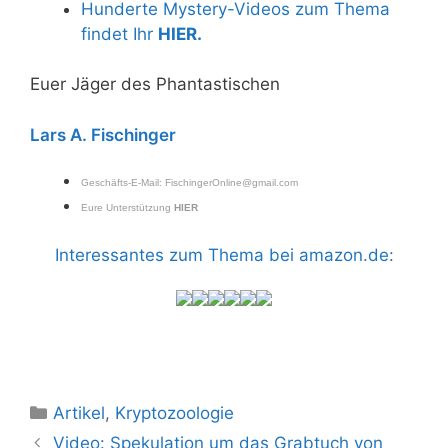
Hunderte Mystery-Videos zum Thema
findet Ihr
HIER.
Euer Jäger des Phantastischen
Lars A. Fischinger
Geschäfts-E-Mail:
FischingerOnline@gmail.com
Eure Unterstützung
HIER
Interessantes zum Thema bei amazon.de:
Kategorien
Artikel
,
Kryptozoologie
Video: Spekulation um das Grabtuch von