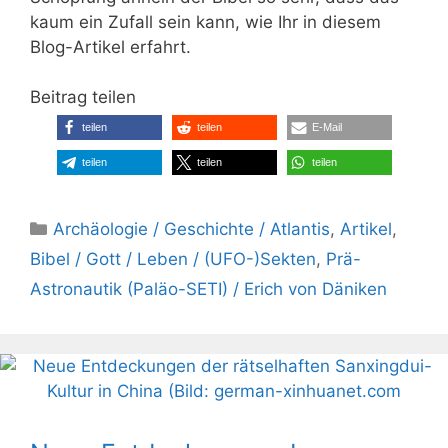
kaum ein Zufall sein kann, wie Ihr in diesem
Blog-Artikel erfahrt.
Beitrag teilen
teilen
teilen
E-Mail
teilen
teilen
teilen
Kategorien
Archäologie / Geschichte / Atlantis
,
Artikel
,
Bibel / Gott / Leben / (UFO-)Sekten
,
Prä-
Astronautik (Paläo-SETI) / Erich von Däniken