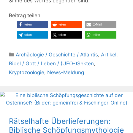
Sinne des Wortes Legenden sind.
Beitrag teilen
teilen
teilen
E-Mail
teilen
teilen
teilen
Kategorien
Archäologie / Geschichte / Atlantis
,
Artikel
,
Bibel / Gott / Leben / (UFO-)Sekten
,
Kryptozoologie
,
News-Meldung
Rätselhafte Überlieferungen:
Biblische Schöpfungsmythologie