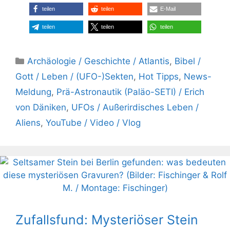
teilen
teilen
E-Mail
teilen
teilen
teilen
Kategorien
Archäologie / Geschichte / Atlantis
,
Bibel /
Gott / Leben / (UFO-)Sekten
,
Hot Tipps
,
News-
Meldung
,
Prä-Astronautik (Paläo-SETI) / Erich
von Däniken
,
UFOs / Außerirdisches Leben /
Aliens
,
YouTube / Video / Vlog
Zufallsfund: Mysteriöser Stein