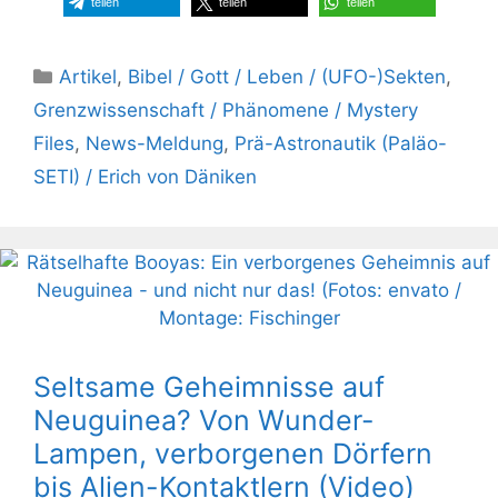
teilen
teilen
teilen
Kategorien
Artikel
,
Bibel / Gott / Leben / (UFO-)Sekten
,
Grenzwissenschaft / Phänomene / Mystery
Files
,
News-Meldung
,
Prä-Astronautik (Paläo-
SETI) / Erich von Däniken
Seltsame Geheimnisse auf
Neuguinea? Von Wunder-
Lampen, verborgenen Dörfern
bis Alien-Kontaktlern (Video)