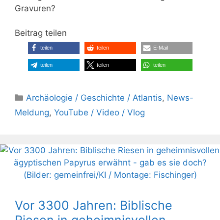
Gravuren?
Beitrag teilen
teilen
teilen
E-Mail
teilen
teilen
teilen
Kategorien
Archäologie / Geschichte / Atlantis
,
News-
Meldung
,
YouTube / Video / Vlog
Vor 3300 Jahren: Biblische