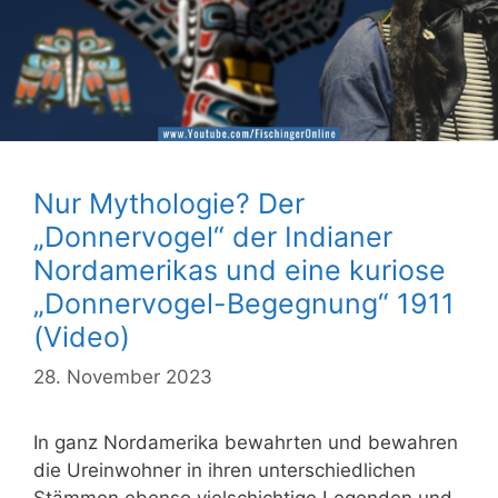
Nur Mythologie? Der
„Donnervogel“ der Indianer
Nordamerikas und eine kuriose
„Donnervogel-Begegnung“ 1911
(Video)
28. November 2023
In ganz Nordamerika bewahrten und bewahren
die Ureinwohner in ihren unterschiedlichen
Stämmen ebenso vielschichtige Legenden und