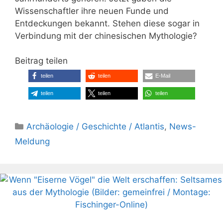
Wissenschaftler ihre neuen Funde und
Entdeckungen bekannt. Stehen diese sogar in
Verbindung mit der chinesischen Mythologie?
Beitrag teilen
teilen
teilen
E-Mail
teilen
teilen
teilen
Kategorien
Archäologie / Geschichte / Atlantis
,
News-
Meldung