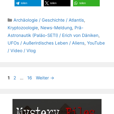
teilen
teilen
teilen
Kategorien
Archäologie / Geschichte / Atlantis
,
Kryptozoologie
,
News-Meldung
,
Prä-
Astronautik (Paläo-SETI) / Erich von Däniken
,
UFOs / Außerirdisches Leben / Aliens
,
YouTube
/ Video / Vlog
Seite
Seite
Seite
1
2
…
16
Weiter
→