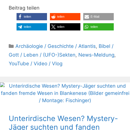
Beitrag teilen
teilen
teilen
E-Mail
teilen
teilen
teilen
Kategorien
Archäologie / Geschichte / Atlantis
,
Bibel /
Gott / Leben / (UFO-)Sekten
,
News-Meldung
,
YouTube / Video / Vlog
Unterirdische Wesen? Mystery-
Jäger suchten und fanden