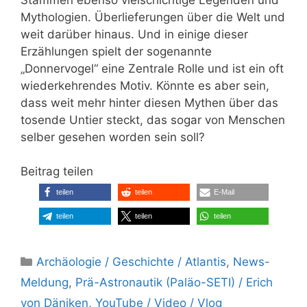
Mythologien. Überlieferungen über die Welt und
weit darüber hinaus. Und in einige dieser
Erzählungen spielt der sogenannte
„Donnervogel“ eine Zentrale Rolle und ist ein oft
wiederkehrendes Motiv. Könnte es aber sein,
dass weit mehr hinter diesen Mythen über das
tosende Untier steckt, das sogar von Menschen
selber gesehen worden sein soll?
Beitrag teilen
teilen
teilen
E-Mail
teilen
teilen
teilen
Kategorien
Archäologie / Geschichte / Atlantis
,
News-
Meldung
,
Prä-Astronautik (Paläo-SETI) / Erich
von Däniken
,
YouTube / Video / Vlog