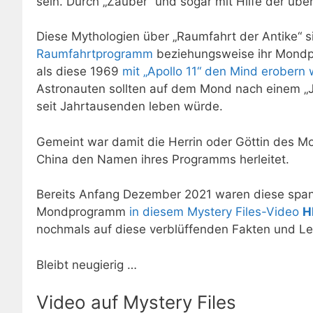
sein. Durch „Zauber“ und sogar mit Hilfe der übe
Diese Mythologien über „
Raumfahrt
der Antike“ s
Raumfahrtprogramm
beziehungsweise ihr Mondp
als diese 1969
mit „Apollo 11“ den Mind erobern 
Astronauten sollten auf dem Mond nach einem „J
seit Jahrtausenden leben würde.
Gemeint war damit die Herrin oder Göttin des 
China den Namen ihres Programms herleitet.
Bereits Anfang Dezember 2021 waren diese spa
Mondprogramm
in diesem Mystery Files-Video
H
nochmals auf diese verblüffenden Fakten und L
Bleibt neugierig …
Video auf Mystery Files