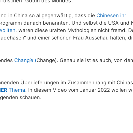
rirdischen „Göttin des Mondes“.
ind in China so allgegenwärtig, dass die
Chinesen ihr
rogramm danach benannten. Und selbst die USA und
wollten
, waren diese uralten Mythologien nicht fremd. D
adehasen“ und einer schönen Frau Ausschau halten, di
Mondes
Chang’e (
Change
). Genau sie ist es auch, von de
nnenden Überlieferungen im Zusammenhang mit Chinas
IER
Thema
.
In diesem Video vom Januar 2022 wollen wi
egenden schauen.