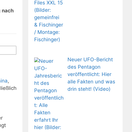
g nach
Neuer UFO-Bericht
des Pentagon
veröffentlicht: Hier
ina
,
alle Fakten und was
ießlich
drin steht! (Video)
er
ngt