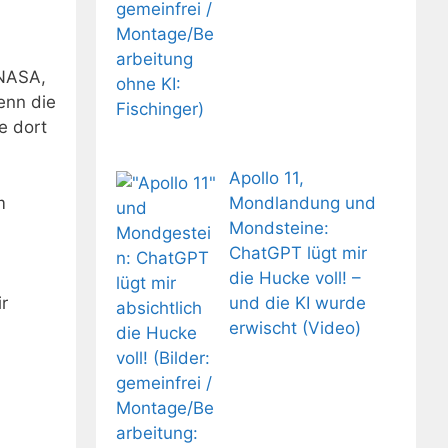
 NASA,
enn die
e dort
Apollo 11,
Mondlandung und
m
Mondsteine:
ChatGPT lügt mir
die Hucke voll! –
und die KI wurde
r
erwischt (Video)