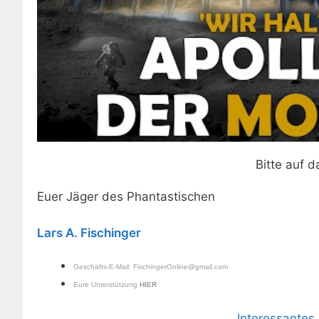
Bitte auf d
Euer Jäger des Phantastischen
Lars A. Fischinger
Geschäfts-E-Mail:
FischingerOnline@gmail.com
Eure Unterstützung
HIER
Interessante