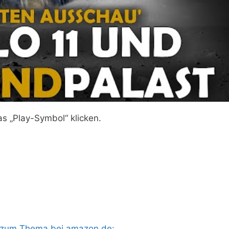
as „Play-Symbol“ klicken.
s zum Thema bei amazon.de: