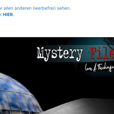
 allen anderen (werbefrei) sehen.
hr
HIER.