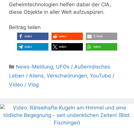
Geheimtechnologien helfen dabei der CIA,
diese Objekte in aller Welt aufzuspüren.
Beitrag teilen
teilen
teilen
E-Mail
teilen
teilen
teilen
Kategorien
News-Meldung
,
UFOs / Außerirdisches
Leben / Aliens
,
Verschwörungen
,
YouTube /
Video / Vlog