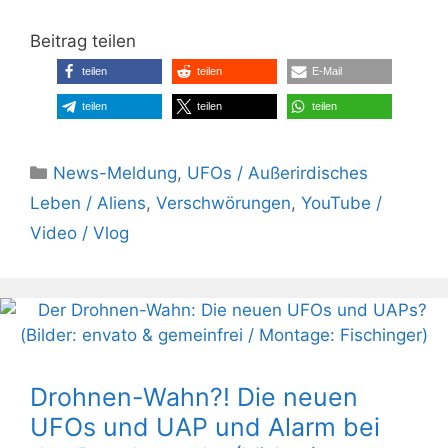
Beitrag teilen
teilen
teilen
E-Mail
teilen
teilen
teilen
Kategorien
News-Meldung
,
UFOs / Außerirdisches
Leben / Aliens
,
Verschwörungen
,
YouTube /
Video / Vlog
Drohnen-Wahn?! Die neuen
UFOs und UAP und Alarm bei