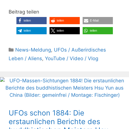
Beitrag teilen
teilen
teilen
E-Mail
teilen
teilen
teilen
Kategorien
News-Meldung
,
UFOs / Außerirdisches
Leben / Aliens
,
YouTube / Video / Vlog
UFOs schon 1884: Die
erstaunlichen Berichte des