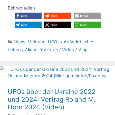
Beitrag teilen
teilen
teilen
E-Mail
teilen
teilen
teilen
Kategorien
News-Meldung
,
UFOs / Außerirdisches
Leben / Aliens
,
YouTube / Video / Vlog
UFOs über der Ukraine 2022
und 2024: Vortrag Roland M.
Horn 2024 (Video)