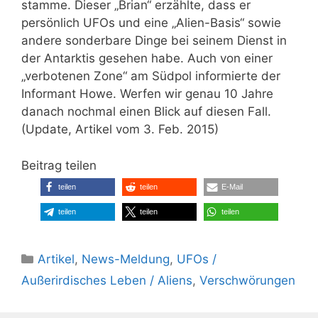
stamme. Dieser „Brian“ erzählte, dass er
persönlich UFOs und eine „Alien-Basis“ sowie
andere sonderbare Dinge bei seinem Dienst in
der Antarktis gesehen habe. Auch von einer
„verbotenen Zone“ am Südpol informierte der
Informant Howe. Werfen wir genau 10 Jahre
danach nochmal einen Blick auf diesen Fall.
(Update, Artikel vom 3. Feb. 2015)
Beitrag teilen
teilen
teilen
E-Mail
teilen
teilen
teilen
Kategorien
Artikel
,
News-Meldung
,
UFOs /
Außerirdisches Leben / Aliens
,
Verschwörungen