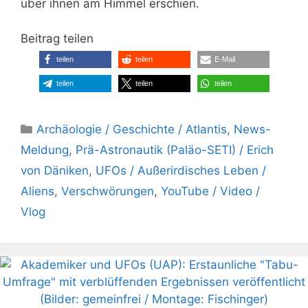
über ihnen am Himmel erschien.
Beitrag teilen
teilen
teilen
E-Mail
teilen
teilen
teilen
Kategorien
Archäologie / Geschichte / Atlantis
,
News-
Meldung
,
Prä-Astronautik (Paläo-SETI) / Erich
von Däniken
,
UFOs / Außerirdisches Leben /
Aliens
,
Verschwörungen
,
YouTube / Video /
Vlog