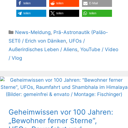
teilen
teilen
E-Mail
teilen
teilen
teilen
Kategorien
News-Meldung
,
Prä-Astronautik (Paläo-
SETI) / Erich von Däniken
,
UFOs /
Außerirdisches Leben / Aliens
,
YouTube / Video
/ Vlog
Geheimwissen vor 100 Jahren:
„Bewohner ferner Sterne“,