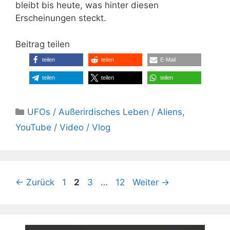
bleibt bis heute, was hinter diesen
Erscheinungen steckt.
Beitrag teilen
teilen
teilen
E-Mail
teilen
teilen
teilen
Kategorien
UFOs / Außerirdisches Leben / Aliens
,
YouTube / Video / Vlog
Seite
Seite
Seite
Seite
←
Zurück
1
2
3
…
12
Weiter
→