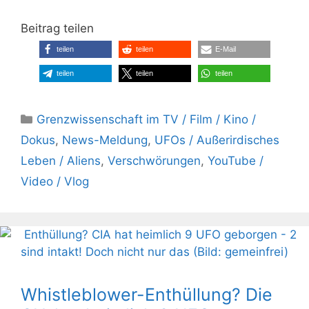
Beitrag teilen
teilen
teilen
E-Mail
teilen
teilen
teilen
Kategorien
Grenzwissenschaft im TV / Film / Kino /
Dokus
,
News-Meldung
,
UFOs / Außerirdisches
Leben / Aliens
,
Verschwörungen
,
YouTube /
Video / Vlog
Whistleblower-Enthüllung? Die