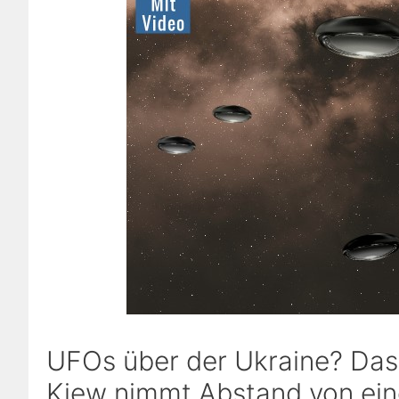
UFOs über der Ukraine? Das
Kiew nimmt Abstand von ein