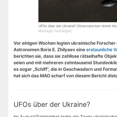
UFOs über der Ukraine? Observatorium nimmt A
Montage: Fischinger)
Vor einigen Wochen legten ukrainische Forsche
Astronomen Boris E. Zhilyaev eine
erstaunliche 
berichten sie, dass sie zahllose rätselhafte Obje
seien und mit mehreren zehntausend Stundenkilo
es sogar „Schiff“, die in Geschwadern und Forma
hat sich das MAO scharf von diesem Bericht dista
UFOs über der Ukraine?
Im August/September legte ein Team ukrainische