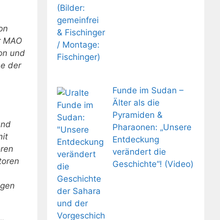
on
er MAO
ion und
se der
Funde im Sudan –
Älter als die
Pyramiden &
und
Pharaonen: „Unsere
it
Entdeckung
oren
verändert die
toren
Geschichte“! (Video)
ngen