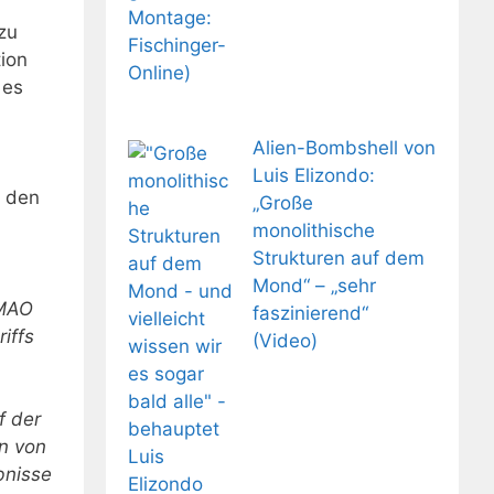
zu
ion
 es
Alien-Bombshell von
Luis Elizondo:
i den
„Große
monolithische
Strukturen auf dem
Mond“ – „sehr
(MAO
faszinierend“
iffs
(Video)
f der
en von
bnisse