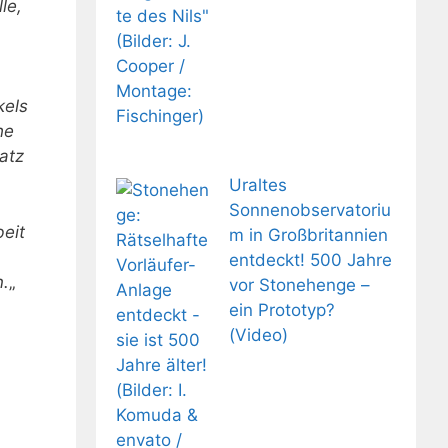
le,
kels
he
atz
Uraltes
Sonnenobservatoriu
eit
m in Großbritannien
entdeckt! 500 Jahre
n.
„
vor Stonehenge –
ein Prototyp?
(Video)