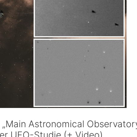
 „Main Astronomical Observatory
er UFO-Studie (+ Video)