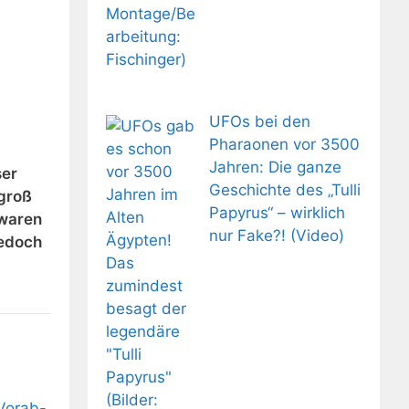
UFOs bei den
Pharaonen vor 3500
Jahren: Die ganze
ser
Geschichte des „Tulli
 groß
Papyrus“ – wirklich
 waren
nur Fake?! (Video)
jedoch
 Vorab-