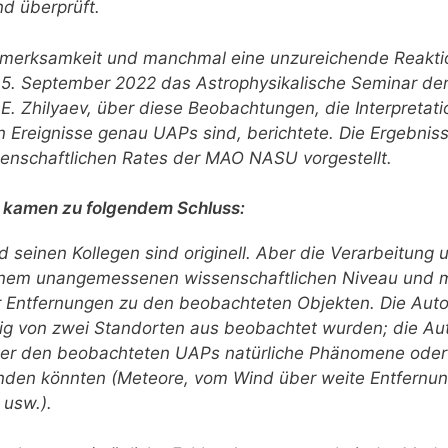
d überprüft.
Aufmerksamkeit und manchmal eine unzureichende Reakti
 15. September 2022 das Astrophysikalische Seminar d
 E. Zhilyaev, über diese Beobachtungen, die Interpretat
Ereignisse genau UAPs sind, berichtete. Die Ergebnis
senschaftlichen Rates der MAO NASU vorgestellt.
s kamen zu folgendem Schluss:
 seinen Kollegen sind originell. Aber die Verarbeitung 
 einem unangemessenen wissenschaftlichen Niveau und m
r Entfernungen zu den beobachteten Objekten. Die Aut
itig von zwei Standorten aus beobachtet wurden; die Au
unter den beobachteten UAPs natürliche Phänomene oder
finden könnten (Meteore, vom Wind über weite Entfernu
 usw.).