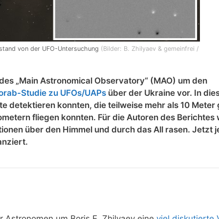
bstand von der UFO-Untersuchung
(Bilder: B. Zhilyaev & gemeinfrei /
r des „Main Astronomical Observatory“ (MAO) um den
Vorab-Studie zu UFOs/UAPs
über der Ukraine vor. In die
kte detektieren konnten, die teilweise mehr als 10 Meter
metern fliegen konnten. Für die Autoren des Berichtes
tionen über den Himmel und durch das All rasen. Jetzt 
nziert.
r Astronomen um Boris E. Zhilyaev eine
viel diskutierte