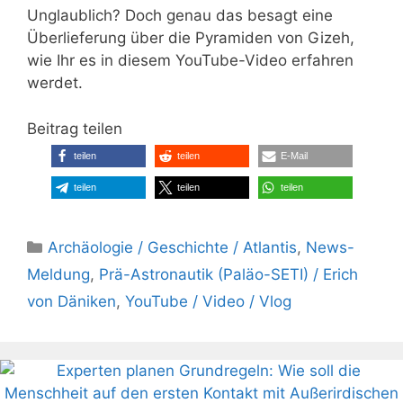
Unglaublich? Doch genau das besagt eine
Überlieferung über die Pyramiden von Gizeh,
wie Ihr es in diesem YouTube-Video erfahren
werdet.
Beitrag teilen
teilen
teilen
E-Mail
teilen
teilen
teilen
Kategorien
Archäologie / Geschichte / Atlantis
,
News-
Meldung
,
Prä-Astronautik (Paläo-SETI) / Erich
von Däniken
,
YouTube / Video / Vlog