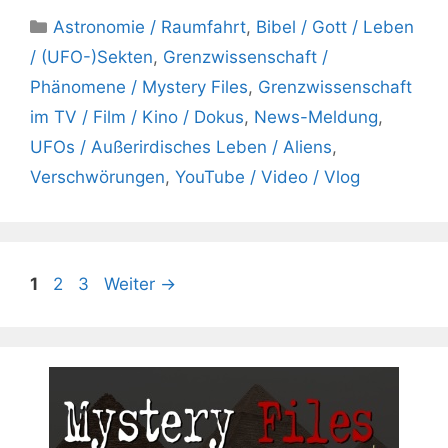
Kategorien
Astronomie / Raumfahrt
,
Bibel / Gott / Leben
/ (UFO-)Sekten
,
Grenzwissenschaft /
Phänomene / Mystery Files
,
Grenzwissenschaft
im TV / Film / Kino / Dokus
,
News-Meldung
,
UFOs / Außerirdisches Leben / Aliens
,
Verschwörungen
,
YouTube / Video / Vlog
Seite
Seite
Seite
1
2
3
Weiter
→