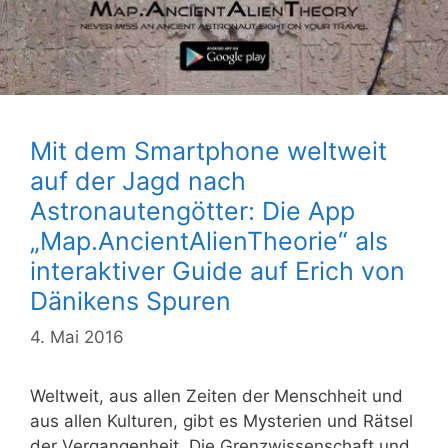
Mit dem Smartphone weltweit
auf der Jagd nach
Astronautengötter: Die App
„Map.AncientAlienTheorie“ als
interaktiver Guide auf Erich von
Dänikens Spuren
4. Mai 2016
Weltweit, aus allen Zeiten der Menschheit und
aus allen Kulturen, gibt es Mysterien und Rätsel
der Vergangenheit. Die Grenzwissenschaft und