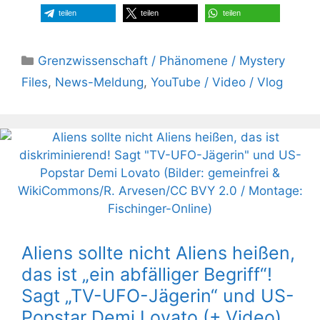
teilen
teilen
teilen
Kategorien
Grenzwissenschaft / Phänomene / Mystery
Files
,
News-Meldung
,
YouTube / Video / Vlog
Aliens sollte nicht Aliens heißen,
das ist „ein abfälliger Begriff“!
Sagt „TV-UFO-Jägerin“ und US-
Popstar Demi Lovato (+ Video)