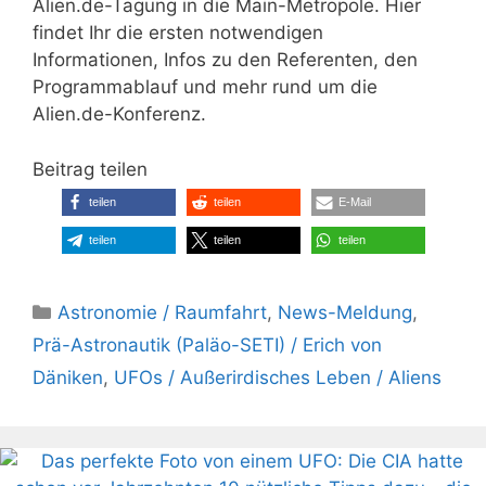
Alien.de-Tagung in die Main-Metropole. Hier
findet Ihr die ersten notwendigen
Informationen, Infos zu den Referenten, den
Programmablauf und mehr rund um die
Alien.de-Konferenz.
Beitrag teilen
teilen
teilen
E-Mail
teilen
teilen
teilen
Kategorien
Astronomie / Raumfahrt
,
News-Meldung
,
Prä-Astronautik (Paläo-SETI) / Erich von
Däniken
,
UFOs / Außerirdisches Leben / Aliens