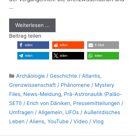
…
Weiterlesen …
Beitrag teilen
teilen
teilen
E-Mail
teilen
teilen
teilen
Kategorien
Archäologie / Geschichte / Atlantis
,
Grenzwissenschaft / Phänomene / Mystery
Files
,
News-Meldung
,
Prä-Astronautik (Paläo-
SETI) / Erich von Däniken
,
Pressemitteilungen /
Umfragen / Allgemein
,
UFOs / Außerirdisches
Leben / Aliens
,
YouTube / Video / Vlog