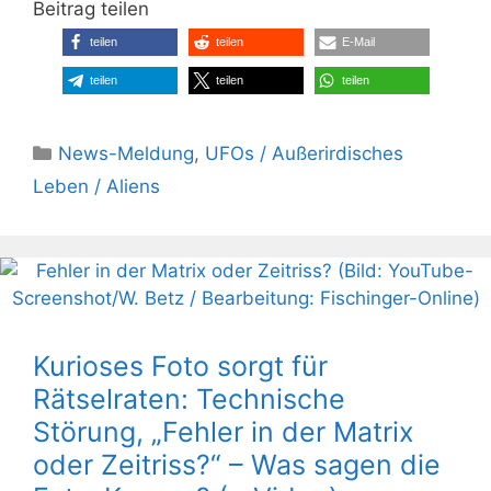
Beitrag teilen
teilen
teilen
E-Mail
teilen
teilen
teilen
Kategorien
News-Meldung
,
UFOs / Außerirdisches
Leben / Aliens
Kurioses Foto sorgt für
Rätselraten: Technische
Störung, „Fehler in der Matrix
oder Zeitriss?“ – Was sagen die