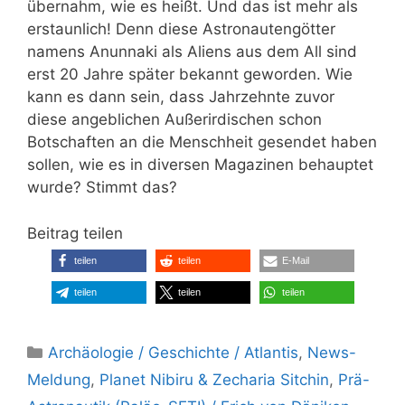
übernahm, wie es heißt. Und das ist mehr als
erstaunlich! Denn diese Astronautengötter
namens Anunnaki als Aliens aus dem All sind
erst 20 Jahre später bekannt geworden. Wie
kann es dann sein, dass Jahrzehnte zuvor
diese angeblichen Außerirdischen schon
Botschaften an die Menschheit gesendet haben
sollen, wie es in diversen Magazinen behauptet
wurde? Stimmt das?
Beitrag teilen
teilen
teilen
E-Mail
teilen
teilen
teilen
Kategorien
Archäologie / Geschichte / Atlantis
,
News-
Meldung
,
Planet Nibiru & Zecharia Sitchin
,
Prä-