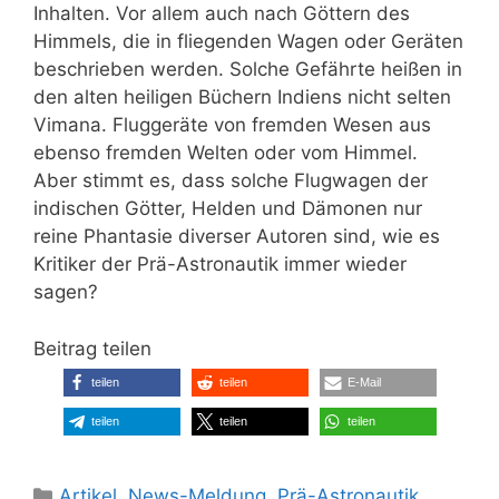
Inhalten. Vor allem auch nach Göttern des
Himmels, die in fliegenden Wagen oder Geräten
beschrieben werden. Solche Gefährte heißen in
den alten heiligen Büchern Indiens nicht selten
Vimana. Fluggeräte von fremden Wesen aus
ebenso fremden Welten oder vom Himmel.
Aber stimmt es, dass solche Flugwagen der
indischen Götter, Helden und Dämonen nur
reine Phantasie diverser Autoren sind, wie es
Kritiker der Prä-Astronautik immer wieder
sagen?
Beitrag teilen
teilen
teilen
E-Mail
teilen
teilen
teilen
Kategorien
Artikel
,
News-Meldung
,
Prä-Astronautik