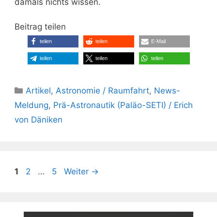
damals nichts wissen.
Beitrag teilen
teilen
teilen
E-Mail
teilen
teilen
teilen
Kategorien
Artikel
,
Astronomie / Raumfahrt
,
News-
Meldung
,
Prä-Astronautik (Paläo-SETI) / Erich
von Däniken
Seite
Seite
Seite
1
2
…
5
Weiter
→