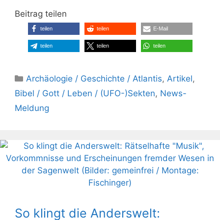
Beitrag teilen
teilen
teilen
E-Mail
teilen
teilen
teilen
Kategorien
Archäologie / Geschichte / Atlantis
,
Artikel
,
Bibel / Gott / Leben / (UFO-)Sekten
,
News-
Meldung
So klingt die Anderswelt: