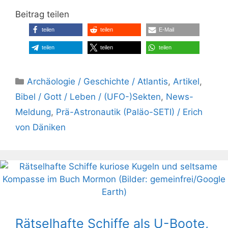
Beitrag teilen
teilen
teilen
E-Mail
teilen
teilen
teilen
Kategorien
Archäologie / Geschichte / Atlantis
,
Artikel
,
Bibel / Gott / Leben / (UFO-)Sekten
,
News-
Meldung
,
Prä-Astronautik (Paläo-SETI) / Erich
von Däniken
Rätselhafte Schiffe als U-Boote,