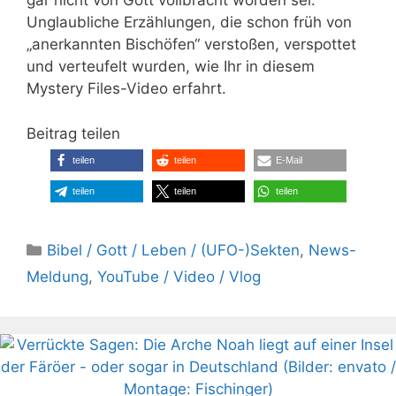
gar nicht von Gott vollbracht worden sei.
Unglaubliche Erzählungen, die schon früh von
„anerkannten Bischöfen“ verstoßen, verspottet
und verteufelt wurden, wie Ihr in diesem
Mystery Files-Video erfahrt.
Beitrag teilen
teilen
teilen
E-Mail
teilen
teilen
teilen
Kategorien
Bibel / Gott / Leben / (UFO-)Sekten
,
News-
Meldung
,
YouTube / Video / Vlog