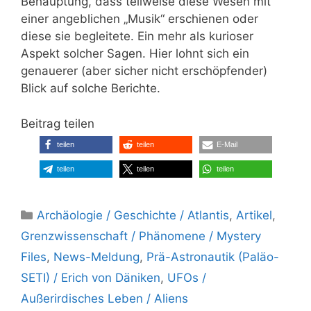
Behauptung, dass teilweise diese Wesen mit
einer angeblichen „Musik“ erschienen oder
diese sie begleitete. Ein mehr als kurioser
Aspekt solcher Sagen. Hier lohnt sich ein
genauerer (aber sicher nicht erschöpfender)
Blick auf solche Berichte.
Beitrag teilen
teilen
teilen
E-Mail
teilen
teilen
teilen
Kategorien
Archäologie / Geschichte / Atlantis
,
Artikel
,
Grenzwissenschaft / Phänomene / Mystery
Files
,
News-Meldung
,
Prä-Astronautik (Paläo-
SETI) / Erich von Däniken
,
UFOs /
Außerirdisches Leben / Aliens