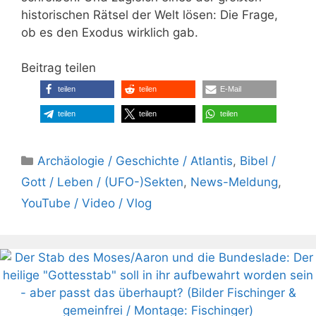
historischen Rätsel der Welt lösen: Die Frage,
ob es den Exodus wirklich gab.
Beitrag teilen
teilen
teilen
E-Mail
teilen
teilen
teilen
Kategorien
Archäologie / Geschichte / Atlantis
,
Bibel /
Gott / Leben / (UFO-)Sekten
,
News-Meldung
,
YouTube / Video / Vlog