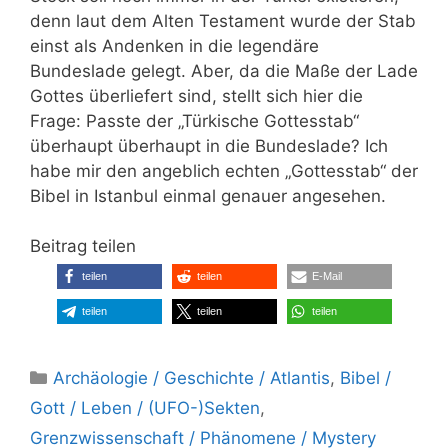
denn laut dem Alten Testament wurde der Stab
einst als Andenken in die legendäre
Bundeslade gelegt. Aber, da die Maße der Lade
Gottes überliefert sind, stellt sich hier die
Frage: Passte der „Türkische Gottesstab“
überhaupt überhaupt in die Bundeslade? Ich
habe mir den angeblich echten „Gottesstab“ der
Bibel in Istanbul einmal genauer angesehen.
Beitrag teilen
teilen
teilen
E-Mail
teilen
teilen
teilen
Kategorien
Archäologie / Geschichte / Atlantis
,
Bibel /
Gott / Leben / (UFO-)Sekten
,
Grenzwissenschaft / Phänomene / Mystery