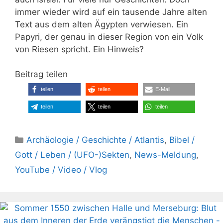
immer wieder wird auf ein tausende Jahre alten
Text aus dem alten Ägypten verwiesen. Ein
Papyri, der genau in dieser Region von ein Volk
von Riesen spricht. Ein Hinweis?
Beitrag teilen
teilen
teilen
E-Mail
teilen
teilen
teilen
Kategorien
Archäologie / Geschichte / Atlantis
,
Bibel /
Gott / Leben / (UFO-)Sekten
,
News-Meldung
,
YouTube / Video / Vlog