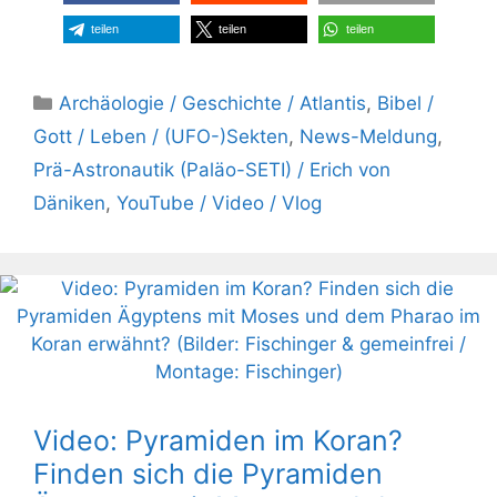
teilen
teilen
teilen
Kategorien
Archäologie / Geschichte / Atlantis
,
Bibel /
Gott / Leben / (UFO-)Sekten
,
News-Meldung
,
Prä-Astronautik (Paläo-SETI) / Erich von
Däniken
,
YouTube / Video / Vlog
Video: Pyramiden im Koran?
Finden sich die Pyramiden