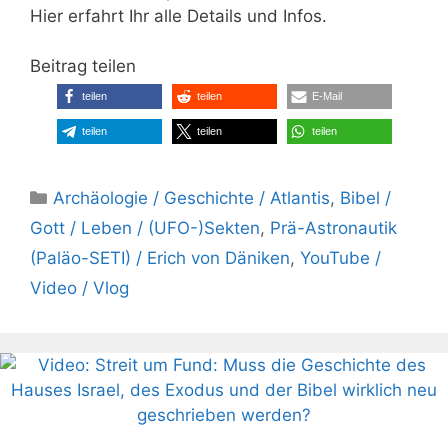
Hier erfahrt Ihr alle Details und Infos.
Beitrag teilen
teilen
teilen
E-Mail
teilen
teilen
teilen
Kategorien
Archäologie / Geschichte / Atlantis
,
Bibel /
Gott / Leben / (UFO-)Sekten
,
Prä-Astronautik
(Paläo-SETI) / Erich von Däniken
,
YouTube /
Video / Vlog