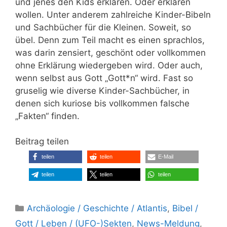
und jenes den Kids erklären. Oder erklären
wollen. Unter anderem zahlreiche Kinder-Bibeln
und Sachbücher für die Kleinen. Soweit, so
übel. Denn zum Teil macht es einen sprachlos,
was darin zensiert, geschönt oder vollkommen
ohne Erklärung wiedergeben wird. Oder auch,
wenn selbst aus Gott „Gott*n“ wird. Fast so
gruselig wie diverse Kinder-Sachbücher, in
denen sich kuriose bis vollkommen falsche
„Fakten“ finden.
Beitrag teilen
teilen
teilen
E-Mail
teilen
teilen
teilen
Kategorien
Archäologie / Geschichte / Atlantis
,
Bibel /
Gott / Leben / (UFO-)Sekten
,
News-Meldung
,