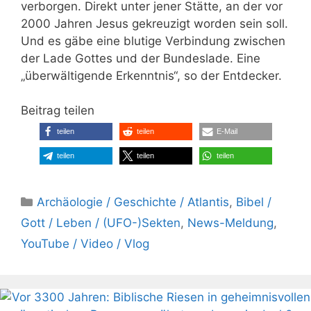
verborgen. Direkt unter jener Stätte, an der vor
2000 Jahren Jesus gekreuzigt worden sein soll.
Und es gäbe eine blutige Verbindung zwischen
der Lade Gottes und der Bundeslade. Eine
„überwältigende Erkenntnis“, so der Entdecker.
Beitrag teilen
teilen
teilen
E-Mail
teilen
teilen
teilen
Kategorien
Archäologie / Geschichte / Atlantis
,
Bibel /
Gott / Leben / (UFO-)Sekten
,
News-Meldung
,
YouTube / Video / Vlog