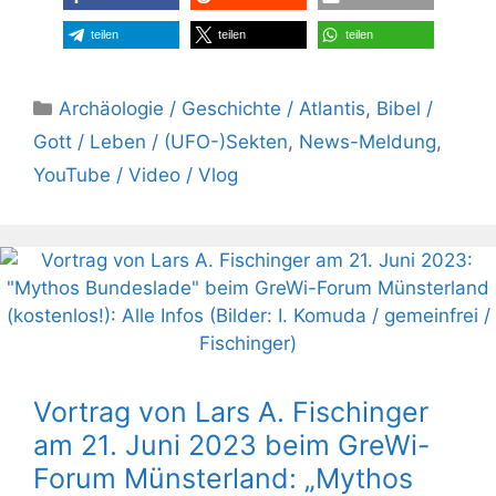
teilen
teilen
teilen
Kategorien
Archäologie / Geschichte / Atlantis
,
Bibel /
Gott / Leben / (UFO-)Sekten
,
News-Meldung
,
YouTube / Video / Vlog
Vortrag von Lars A. Fischinger
am 21. Juni 2023 beim GreWi-
Forum Münsterland: „Mythos