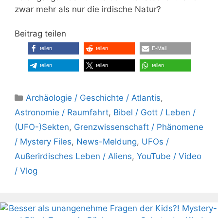
zwar mehr als nur die irdische Natur?
Beitrag teilen
teilen
teilen
E-Mail
teilen
teilen
teilen
Kategorien
Archäologie / Geschichte / Atlantis
,
Astronomie / Raumfahrt
,
Bibel / Gott / Leben /
(UFO-)Sekten
,
Grenzwissenschaft / Phänomene
/ Mystery Files
,
News-Meldung
,
UFOs /
Außerirdisches Leben / Aliens
,
YouTube / Video
/ Vlog