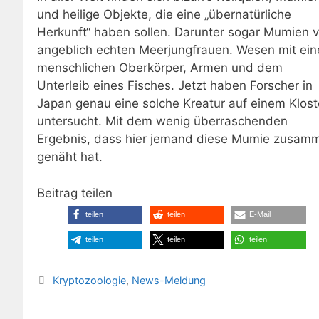
und heilige Objekte, die eine „übernatürliche
Herkunft“ haben sollen. Darunter sogar Mumien 
angeblich echten Meerjungfrauen. Wesen mit ei
menschlichen Oberkörper, Armen und dem
Unterleib eines Fisches. Jetzt haben Forscher in
Japan genau eine solche Kreatur auf einem Klost
untersucht. Mit dem wenig überraschenden
Ergebnis, dass hier jemand diese Mumie zusam
genäht hat.
Beitrag teilen
teilen
teilen
E-Mail
teilen
teilen
teilen
Kategorien
Kryptozoologie
,
News-Meldung