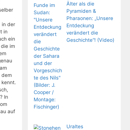
Älter als die
selber
Pyramiden &
Pharaonen: „Unsere
 in der
Entdeckung
t in
verändert die
uch ein
Geschichte“! (Video)
 die im
lem
 genau
 am
r dem
 kennt.
sch,
? In
 Rom
au auf
Uraltes