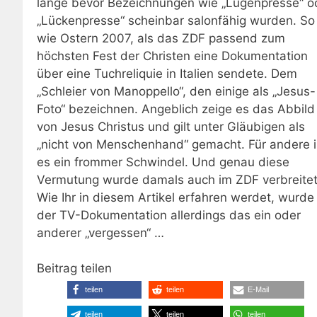
lange bevor Bezeichnungen wie „Lügenpresse“ o
„Lückenpresse“ scheinbar salonfähig wurden. So
wie Ostern 2007, als das ZDF passend zum
höchsten Fest der Christen eine Dokumentation
über eine Tuchreliquie in Italien sendete. Dem
„Schleier von Manoppello“, den einige als „Jesus-
Foto“ bezeichnen. Angeblich zeige es das Abbild
von Jesus Christus und gilt unter Gläubigen als
„nicht von Menschenhand“ gemacht. Für andere i
es ein frommer Schwindel. Und genau diese
Vermutung wurde damals auch im ZDF verbreitet
Wie Ihr in diesem Artikel erfahren werdet, wurde 
der TV-Dokumentation allerdings das ein oder
anderer „vergessen“ …
Beitrag teilen
teilen
teilen
E-Mail
teilen
teilen
teilen