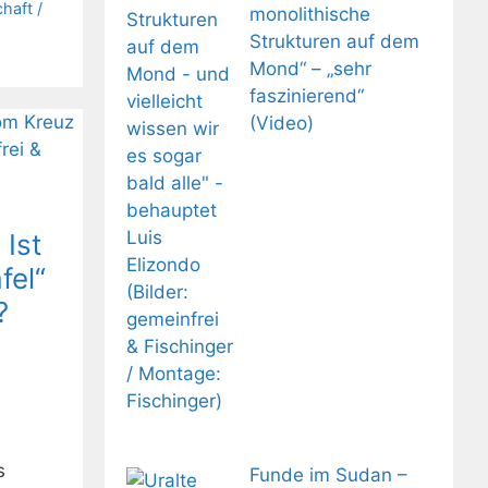
haft /
monolithische
Strukturen auf dem
Mond“ – „sehr
faszinierend“
(Video)
 Ist
fel“
?
s
Funde im Sudan –