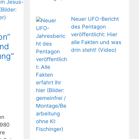
Neuer UFO-Bericht
des Pentagon
veröffentlicht: Hier
on“
alle Fakten und was
und
drin steht! (Video)
ung“
en
1980
re