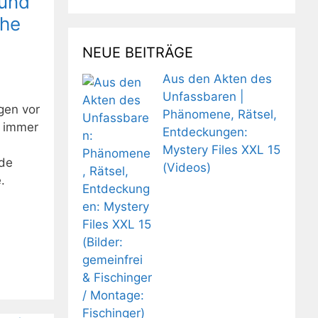
 und
che
NEUE BEITRÄGE
Aus den Akten des
Unfassbaren |
gen vor
Phänomene, Rätsel,
n immer
Entdeckungen:
Mystery Files XXL 15
nde
(Videos)
.