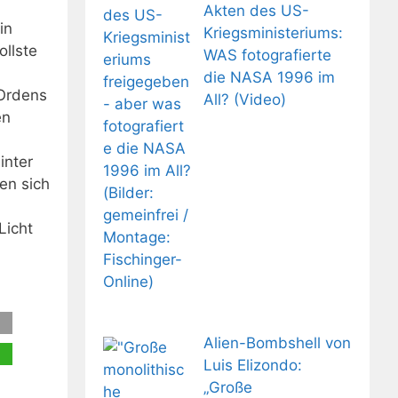
Akten des US-
in
Kriegsministeriums:
ollste
WAS fotografierte
die NASA 1996 im
 Ordens
All? (Video)
en
inter
den sich
Licht
Alien-Bombshell von
Luis Elizondo:
„Große