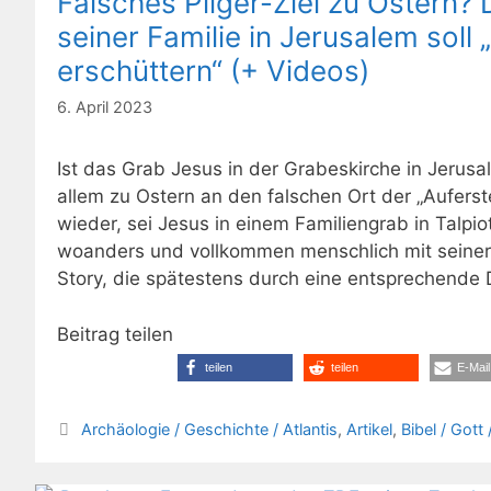
Falsches Pilger-Ziel zu Ostern?
seiner Familie in Jerusalem soll 
erschüttern“ (+ Videos)
6. April 2023
Ist das Grab Jesus in der Grabeskirche in Jerusa
allem zu Ostern an den falschen Ort der „Auferst
wieder, sei Jesus in einem Familiengrab in Talpi
woanders und vollkommen menschlich mit seiner 
Story, die spätestens durch eine entsprechend
Beitrag teilen
teilen
teilen
E-Mail
Kategorien
Archäologie / Geschichte / Atlantis
,
Artikel
,
Bibel / Gott