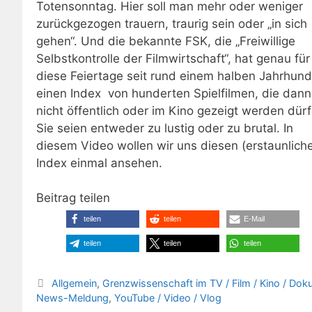
Totensonntag. Hier soll man mehr oder weniger
zurückgezogen trauern, traurig sein oder „in sich
gehen“. Und die bekannte FSK, die „Freiwillige
Selbstkontrolle der Filmwirtschaft“, hat genau für
diese Feiertage seit rund einem halben Jahrhund
einen Index von hunderten Spielfilmen, die dann
nicht öffentlich oder im Kino gezeigt werden dürf
Sie seien entweder zu lustig oder zu brutal. In
diesem Video wollen wir uns diesen (erstaunlich
Index einmal ansehen.
Beitrag teilen
teilen
teilen
E-Mail
teilen
teilen
teilen
Kategorien
Allgemein
,
Grenzwissenschaft im TV / Film / Kino / Dok
News-Meldung
,
YouTube / Video / Vlog