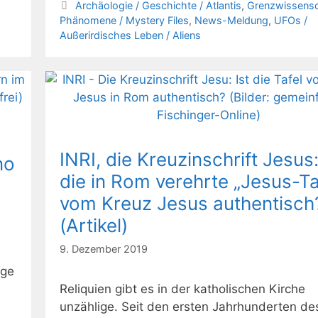
Kategorien
Archäologie / Geschichte / Atlantis
,
Grenzwissensc
Phänomene / Mystery Files
,
News-Meldung
,
UFOs /
Außerirdisches Leben / Aliens
INRI, die Kreuzinschrift Jesus:
no
die in Rom verehrte „Jesus-Ta
vom Kreuz Jesus authentisch
(Artikel)
9. Dezember 2019
ige
Reliquien gibt es in der katholischen Kirche
unzählige. Seit den ersten Jahrhunderten de