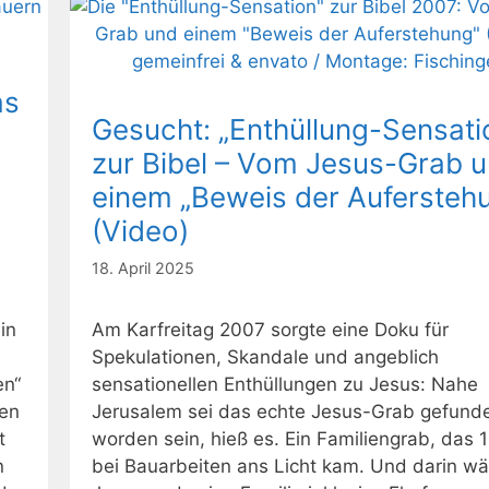
as
Gesucht: „Enthüllung-Sensati
zur Bibel – Vom Jesus-Grab 
einem „Beweis der Aufersteh
(Video)
18. April 2025
in
Am Karfreitag 2007 sorgte eine Doku für
Spekulationen, Skandale und angeblich
en“
sensationellen Enthüllungen zu Jesus: Nahe
ßen
Jerusalem sei das echte Jesus-Grab gefund
t
worden sein, hieß es. Ein Familiengrab, das 
n
bei Bauarbeiten ans Licht kam. Und darin wä