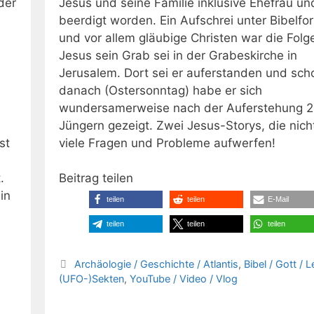
der
Jesus und seine Familie inklusive Ehefrau u
beerdigt worden. Ein Aufschrei unter Bibelfo
und vor allem gläubige Christen war die Folg
Jesus sein Grab sei in der Grabeskirche in
Jerusalem. Dort sei er auferstanden und sch
danach (Ostersonntag) habe er sich
wundersamerweise nach der Auferstehung 2
Jüngern gezeigt. Zwei Jesus-Storys, die nich
st
viele Fragen und Probleme aufwerfen!
.
Beitrag teilen
in
teilen
teilen
E-Mail
teilen
teilen
teilen
Kategorien
Archäologie / Geschichte / Atlantis
,
Bibel / Gott / 
(UFO-)Sekten
,
YouTube / Video / Vlog