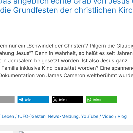
 Das angeblich echte Grab von Jesus
„die Grundfesten der christlichen Kir
lem nur ein „Schwindel der Christen“? Pilgern die Gläubi
ehung Jesus“? Denn in Wahrheit, so heißt es seit Jahre
ot in Jerusalem beigesetzt worden. Ist also Jesus ganz
Familie inklusive Kind bestattet worden? Eine spanne
e Dokumentation von James Cameron weltberühmt wurde
teilen
teilen
teilen
 / Leben / (UFO-)Sekten
,
News-Meldung
,
YouTube / Video / Vlog