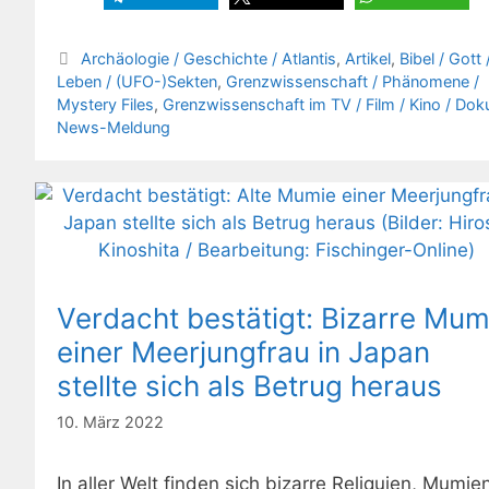
Kategorien
Archäologie / Geschichte / Atlantis
,
Artikel
,
Bibel / Gott 
Leben / (UFO-)Sekten
,
Grenzwissenschaft / Phänomene /
Mystery Files
,
Grenzwissenschaft im TV / Film / Kino / Dok
News-Meldung
Verdacht bestätigt: Bizarre Mum
einer Meerjungfrau in Japan
stellte sich als Betrug heraus
10. März 2022
In aller Welt finden sich bizarre Reliquien, Mumie