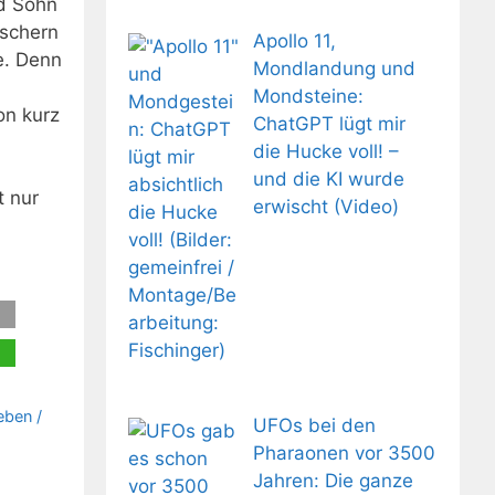
nd Sohn
rschern
Apollo 11,
e. Denn
Mondlandung und
Mondsteine:
on kurz
ChatGPT lügt mir
die Hucke voll! –
und die KI wurde
t nur
erwischt (Video)
Leben /
UFOs bei den
Pharaonen vor 3500
Jahren: Die ganze