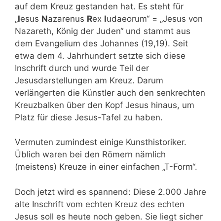
auf dem Kreuz gestanden hat. Es steht für
„
I
esus
N
azarenus
R
ex
I
udaeorum“ = „Jesus von
Nazareth, König der Juden“ und stammt aus
dem Evangelium des Johannes (19,19). Seit
etwa dem 4. Jahrhundert setzte sich diese
Inschrift durch und wurde Teil der
Jesusdarstellungen am Kreuz. Darum
verlängerten die Künstler auch den senkrechten
Kreuzbalken über den Kopf Jesus hinaus, um
Platz für diese Jesus-Tafel zu haben.
Vermuten zumindest einige Kunsthistoriker.
Üblich waren bei den Römern nämlich
(meistens) Kreuze in einer einfachen „T-Form“.
Doch jetzt wird es spannend: Diese 2.000 Jahre
alte Inschrift vom echten Kreuz des echten
Jesus soll es heute noch geben. Sie liegt sicher