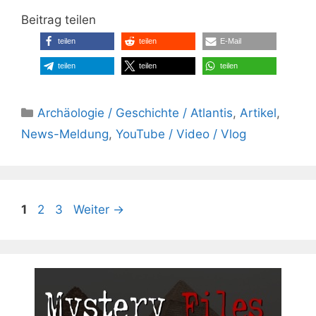
Beitrag teilen
teilen
teilen
E-Mail
teilen
teilen
teilen
Kategorien
Archäologie / Geschichte / Atlantis
,
Artikel
,
News-Meldung
,
YouTube / Video / Vlog
Seite
Seite
Seite
1
2
3
Weiter
→