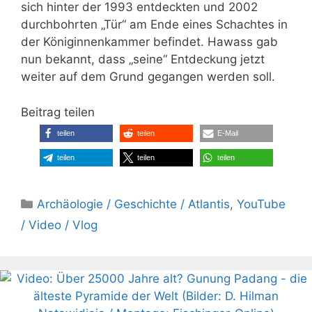
sich hinter der 1993 entdeckten und 2002
durchbohrten „Tür“ am Ende eines Schachtes in
der Königinnenkammer befindet. Hawass gab
nun bekannt, dass „seine“ Entdeckung jetzt
weiter auf dem Grund gegangen werden soll.
Beitrag teilen
teilen
teilen
E-Mail
teilen
teilen
teilen
Kategorien
Archäologie / Geschichte / Atlantis
,
YouTube
/ Video / Vlog