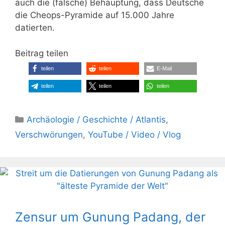
auch die (falsche) Behauptung, dass Deutsche
die Cheops-Pyramide auf 15.000 Jahre
datierten.
Beitrag teilen
teilen
teilen
E-Mail
teilen
teilen
teilen
Kategorien
Archäologie / Geschichte / Atlantis
,
Verschwörungen
,
YouTube / Video / Vlog
Zensur um Gunung Padang, der