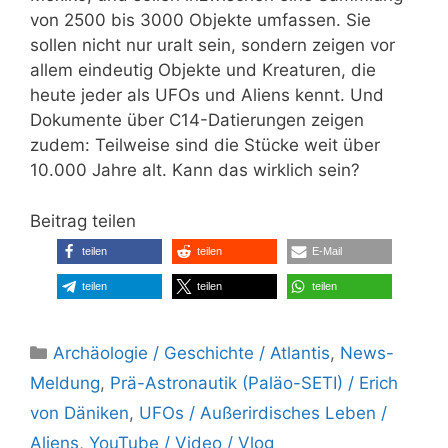
von 2500 bis 3000 Objekte umfassen. Sie
sollen nicht nur uralt sein, sondern zeigen vor
allem eindeutig Objekte und Kreaturen, die
heute jeder als UFOs und Aliens kennt. Und
Dokumente über C14-Datierungen zeigen
zudem: Teilweise sind die Stücke weit über
10.000 Jahre alt. Kann das wirklich sein?
Beitrag teilen
teilen
teilen
E-Mail
teilen
teilen
teilen
Kategorien
Archäologie / Geschichte / Atlantis
,
News-
Meldung
,
Prä-Astronautik (Paläo-SETI) / Erich
von Däniken
,
UFOs / Außerirdisches Leben /
Aliens
,
YouTube / Video / Vlog