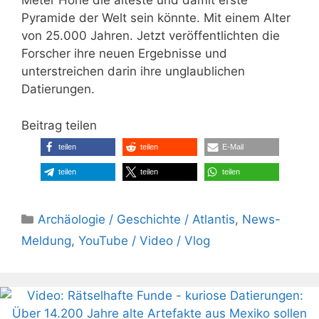
Meter Höhe die älteste und damit erste
Pyramide der Welt sein könnte. Mit einem Alter
von 25.000 Jahren. Jetzt veröffentlichten die
Forscher ihre neuen Ergebnisse und
unterstreichen darin ihre unglaublichen
Datierungen.
Beitrag teilen
teilen
teilen
E-Mail
teilen
teilen
teilen
Kategorien
Archäologie / Geschichte / Atlantis
,
News-
Meldung
,
YouTube / Video / Vlog