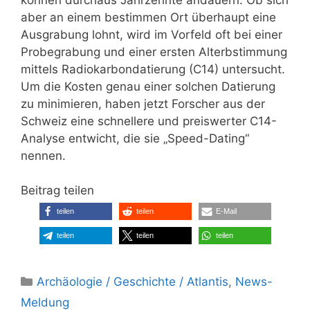
aber an einem bestimmen Ort überhaupt eine
Ausgrabung lohnt, wird im Vorfeld oft bei einer
Probegrabung und einer ersten Alterbstimmung
mittels Radiokarbondatierung (C14) untersucht.
Um die Kosten genau einer solchen Datierung
zu minimieren, haben jetzt Forscher aus der
Schweiz eine schnellere und preiswerter C14-
Analyse entwicht, die sie „Speed-Dating“
nennen.
Beitrag teilen
teilen
teilen
E-Mail
teilen
teilen
teilen
Kategorien
Archäologie / Geschichte / Atlantis
,
News-
Meldung