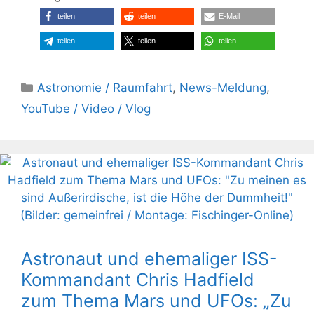
teilen
teilen
E-Mail
teilen
teilen
teilen
Kategorien
Astronomie / Raumfahrt
,
News-Meldung
,
YouTube / Video / Vlog
Astronaut und ehemaliger ISS-
Kommandant Chris Hadfield
zum Thema Mars und UFOs: „Zu