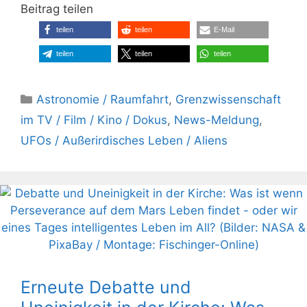
Beitrag teilen
teilen
teilen
E-Mail
teilen
teilen
teilen
Kategorien
Astronomie / Raumfahrt
,
Grenzwissenschaft
im TV / Film / Kino / Dokus
,
News-Meldung
,
UFOs / Außerirdisches Leben / Aliens
Erneute Debatte und