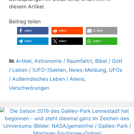
diesem Artikel.
Beitrag teilen
teilen
teilen
E-Mail
teilen
teilen
teilen
Kategorien
Artikel
,
Astronomie / Raumfahrt
,
Bibel / Gott
/ Leben / (UFO-)Sekten
,
News-Meldung
,
UFOs
/ Außerirdisches Leben / Aliens
,
Verschwörungen