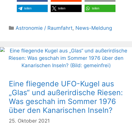
teilen
teilen
teilen
Kategorien
Astronomie / Raumfahrt
,
News-Meldung
Eine fliegende UFO-Kugel aus
„Glas“ und außerirdische Riesen:
Was geschah im Sommer 1976
über den Kanarischen Inseln?
25. Oktober 2021