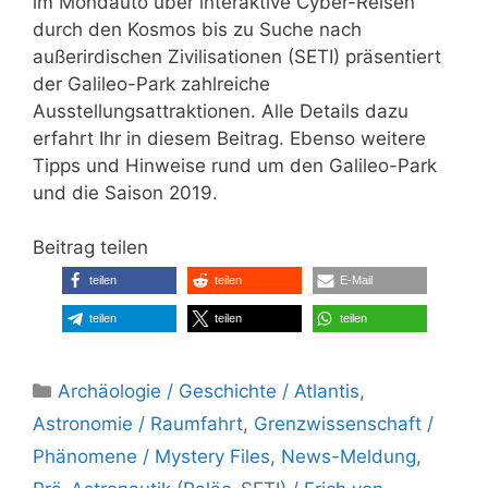
im Mondauto über interaktive Cyber-Reisen
durch den Kosmos bis zu Suche nach
außerirdischen Zivilisationen (SETI) präsentiert
der Galileo-Park zahlreiche
Ausstellungsattraktionen. Alle Details dazu
erfahrt Ihr in diesem Beitrag. Ebenso weitere
Tipps und Hinweise rund um den Galileo-Park
und die Saison 2019.
Beitrag teilen
teilen
teilen
E-Mail
teilen
teilen
teilen
Kategorien
Archäologie / Geschichte / Atlantis
,
Astronomie / Raumfahrt
,
Grenzwissenschaft /
Phänomene / Mystery Files
,
News-Meldung
,