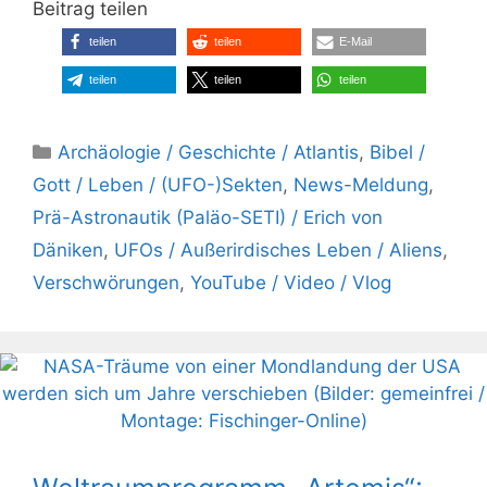
Beitrag teilen
teilen
teilen
E-Mail
teilen
teilen
teilen
Kategorien
Archäologie / Geschichte / Atlantis
,
Bibel /
Gott / Leben / (UFO-)Sekten
,
News-Meldung
,
Prä-Astronautik (Paläo-SETI) / Erich von
Däniken
,
UFOs / Außerirdisches Leben / Aliens
,
Verschwörungen
,
YouTube / Video / Vlog