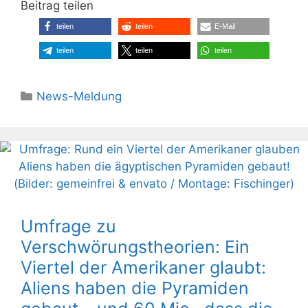
Beitrag teilen
teilen
teilen
E-Mail
teilen
teilen
teilen
Kategorien
News-Meldung
Umfrage zu
Verschwörungstheorien: Ein
Viertel der Amerikaner glaubt:
Aliens haben die Pyramiden