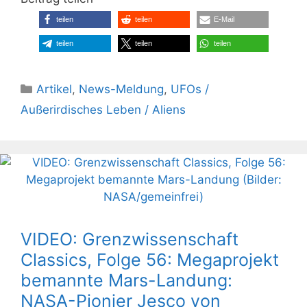
teilen
teilen
E-Mail
teilen
teilen
teilen
Kategorien
Artikel
,
News-Meldung
,
UFOs /
Außerirdisches Leben / Aliens
VIDEO: Grenzwissenschaft
Classics, Folge 56: Megaprojekt
bemannte Mars-Landung:
NASA-Pionier Jesco von