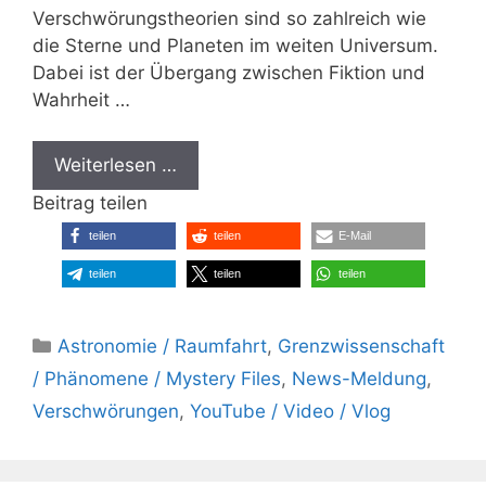
Verschwörungstheorien sind so zahlreich wie
die Sterne und Planeten im weiten Universum.
Dabei ist der Übergang zwischen Fiktion und
Wahrheit …
Weiterlesen …
Beitrag teilen
teilen
teilen
E-Mail
teilen
teilen
teilen
Kategorien
Astronomie / Raumfahrt
,
Grenzwissenschaft
/ Phänomene / Mystery Files
,
News-Meldung
,
Verschwörungen
,
YouTube / Video / Vlog