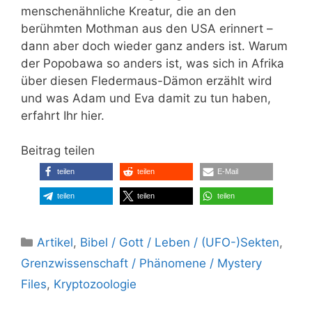
menschenähnliche Kreatur, die an den
berühmten Mothman aus den USA erinnert –
dann aber doch wieder ganz anders ist. Warum
der Popobawa so anders ist, was sich in Afrika
über diesen Fledermaus-Dämon erzählt wird
und was Adam und Eva damit zu tun haben,
erfahrt Ihr hier.
Beitrag teilen
teilen
teilen
E-Mail
teilen
teilen
teilen
Kategorien
Artikel
,
Bibel / Gott / Leben / (UFO-)Sekten
,
Grenzwissenschaft / Phänomene / Mystery
Files
,
Kryptozoologie