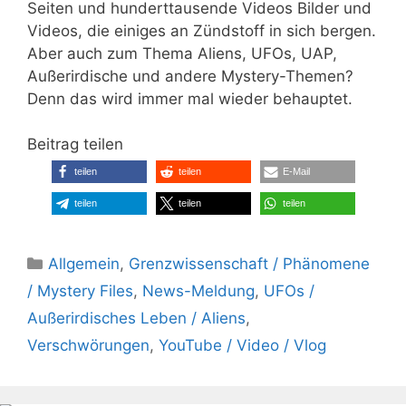
Seiten und hunderttausende Videos Bilder und
Videos, die einiges an Zündstoff in sich bergen.
Aber auch zum Thema Aliens, UFOs, UAP,
Außerirdische und andere Mystery-Themen?
Denn das wird immer mal wieder behauptet.
Beitrag teilen
teilen
teilen
E-Mail
teilen
teilen
teilen
Kategorien
Allgemein
,
Grenzwissenschaft / Phänomene
/ Mystery Files
,
News-Meldung
,
UFOs /
Außerirdisches Leben / Aliens
,
Verschwörungen
,
YouTube / Video / Vlog