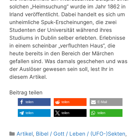
solchen „Heimsuchung“ wurde im Jahr 1862 in
Irland veröffentlicht. Dabei handelt es sich um
unheimliche Spuk-Erscheinungen, die zwei
Studenten der Universität während ihres
Studiums in Dublin selber erlebten. Erlebnisse
in einem scheinbar „verfluchten Haus“, die
heute bereits in den Bereich der Märchen
gefallen sind. Was damals geschehen und was
der Auslöser gewesen sein soll, lest Ihr in
diesem Artikel.
Beitrag teilen
teilen
teilen
E-Mail
teilen
teilen
teilen
Kategorien
Artikel
,
Bibel / Gott / Leben / (UFO-)Sekten
,