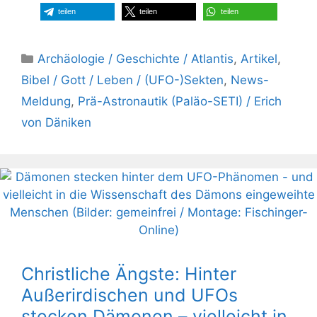
teilen
teilen
teilen
Kategorien
Archäologie / Geschichte / Atlantis
,
Artikel
,
Bibel / Gott / Leben / (UFO-)Sekten
,
News-
Meldung
,
Prä-Astronautik (Paläo-SETI) / Erich
von Däniken
Christliche Ängste: Hinter
Außerirdischen und UFOs
stecken Dämonen – vielleicht in