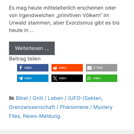
Es mag heute mittelalterlich erscheinen oder
von irgendwelchen „primitiven Völkern“ im
Urwald stammen, aber Exorzismus gibt es bis
heute in …
Weiterlesen …
Beitrag teilen
teilen
teilen
E-Mail
teilen
teilen
teilen
Kategorien
Bibel / Gott / Leben / (UFO-)Sekten
,
Grenzwissenschaft / Phänomene / Mystery
Files
,
News-Meldung