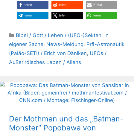
teilen
teilen
E-Mail
teilen
teilen
teilen
Kategorien
Bibel / Gott / Leben / (UFO-)Sekten
,
In
eigener Sache
,
News-Meldung
,
Prä-Astronautik
(Paläo-SETI) / Erich von Däniken
,
UFOs /
Außerirdisches Leben / Aliens
Der Mothman und das „Batman-
Monster“ Popobawa von