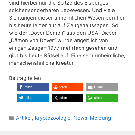
sind hierbei nur die Spitze des Eisberges
solcher sonderbaren Lebewesen. Und viele
Sichtungen dieser unheimlichen Wesen beruhen
bis heute leider nur auf Zeugenaussagen. So
wie der „Dover Demon“ aus den USA. Dieser
„Dämon von Dover“ wurde angeblich von
einigen Zeugen 1977 mehrfach gesehen und
gibt bis heute Rätsel auf. Eine sehr unheimliche,
menschenähnliche Kreatur.
Beitrag teilen
teilen
teilen
E-Mail
teilen
teilen
teilen
Kategorien
Artikel
,
Kryptozoologie
,
News-Meldung