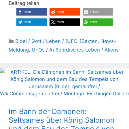
Beitrag teilen
teilen
teilen
E-Mail
teilen
teilen
teilen
Kategorien
Bibel / Gott / Leben / (UFO-)Sekten
,
News-
Meldung
,
UFOs / Außerirdisches Leben / Aliens
Im Bann der Dämonen:
Seltsames über König Salomon
und dem Bau des Tempels von