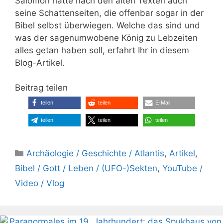
Salomon hatte nach den alten Texten auch
seine Schattenseiten, die offenbar sogar in der
Bibel selbst überwiegen. Welche das sind und
was der sagenumwobene König zu Lebzeiten
alles getan haben soll, erfahrt Ihr in diesem
Blog-Artikel.
Beitrag teilen
teilen
teilen
E-Mail
teilen
teilen
teilen
Kategorien
Archäologie / Geschichte / Atlantis
,
Artikel
,
Bibel / Gott / Leben / (UFO-)Sekten
,
YouTube /
Video / Vlog