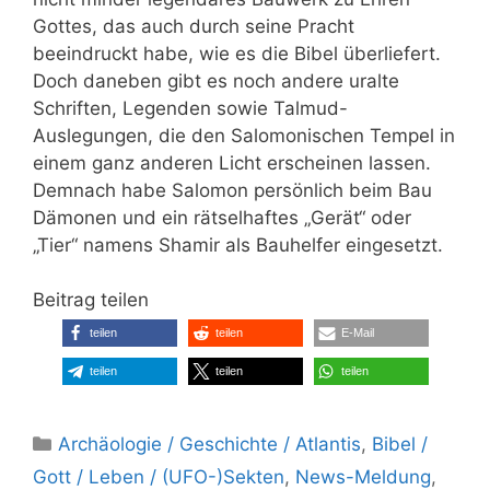
Gottes, das auch durch seine Pracht
beeindruckt habe, wie es die Bibel überliefert.
Doch daneben gibt es noch andere uralte
Schriften, Legenden sowie Talmud-
Auslegungen, die den Salomonischen Tempel in
einem ganz anderen Licht erscheinen lassen.
Demnach habe Salomon persönlich beim Bau
Dämonen und ein rätselhaftes „Gerät“ oder
„Tier“ namens Shamir als Bauhelfer eingesetzt.
Beitrag teilen
teilen
teilen
E-Mail
teilen
teilen
teilen
Kategorien
Archäologie / Geschichte / Atlantis
,
Bibel /
Gott / Leben / (UFO-)Sekten
,
News-Meldung
,