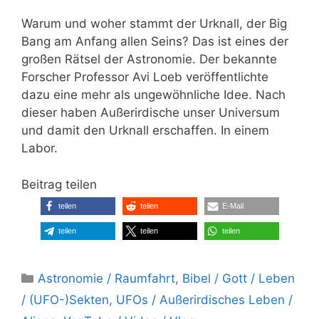
Warum und woher stammt der Urknall, der Big
Bang am Anfang allen Seins? Das ist eines der
großen Rätsel der Astronomie. Der bekannte
Forscher Professor Avi Loeb veröffentlichte
dazu eine mehr als ungewöhnliche Idee. Nach
dieser haben Außerirdische unser Universum
und damit den Urknall erschaffen. In einem
Labor.
Beitrag teilen
teilen
teilen
E-Mail
teilen
teilen
teilen
Kategorien
Astronomie / Raumfahrt
,
Bibel / Gott / Leben
/ (UFO-)Sekten
,
UFOs / Außerirdisches Leben /