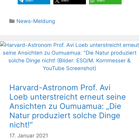
teilen
teilen
teilen
Kategorien
News-Meldung
Harvard-Astronom Prof. Avi
Loeb unterstreicht erneut seine
Ansichten zu Oumuamua: „Die
Natur produziert solche Dinge
nicht!“
17. Januar 2021