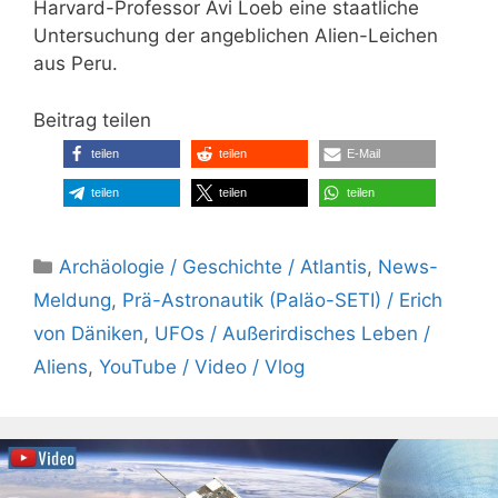
Harvard-Professor Avi Loeb eine staatliche
Untersuchung der angeblichen Alien-Leichen
aus Peru.
Beitrag teilen
teilen
teilen
E-Mail
teilen
teilen
teilen
Kategorien
Archäologie / Geschichte / Atlantis
,
News-
Meldung
,
Prä-Astronautik (Paläo-SETI) / Erich
von Däniken
,
UFOs / Außerirdisches Leben /
Aliens
,
YouTube / Video / Vlog