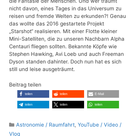
die Fantasie der Menschen. Und wer träumt
nicht davon, eines Tages in das Universum zu
reisen und fremde Welten zu erkunden?! Genau
das wollte das 2016 gestartete Projekt
„Starshot“ realisieren. Mit einer Flotte kleiner
Mini-Satelliten, die zu unseren Nachbarn Alpha
Centauri fliegen sollten. Bekannte Köpfe wie
Stephen Hawking, Avi Loeb und auch Freeman
Dyson standen dahinter. Doch nun hat es sich
still und leise ausgeträumt.
Beitrag teilen
teilen
teilen
E-Mail
teilen
teilen
teilen
Kategorien
Astronomie / Raumfahrt
,
YouTube / Video /
Vlog