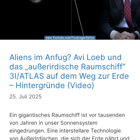
Aliens im Anfug? Avi Loeb und
das „außerirdische Raumschiff“
3I/ATLAS auf dem Weg zur Erde
– Hintergründe (Video)
25. Juli 2025
Ein gigantisches Raumschiff ist vor tausenden
von Jahren in unser Sonnensystem
eingedrungen. Eine interstellare Technologie
von Außerirdischen, die sich der Erde nährt und