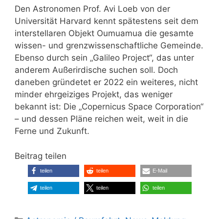
Den Astronomen Prof. Avi Loeb von der
Universität Harvard kennt spätestens seit dem
interstellaren Objekt Oumuamua die gesamte
wissen- und grenzwissenschaftliche Gemeinde.
Ebenso durch sein „Galileo Project“, das unter
anderem Außerirdische suchen soll. Doch
daneben gründetet er 2022 ein weiteres, nicht
minder ehrgeiziges Projekt, das weniger
bekannt ist: Die „Copernicus Space Corporation“
– und dessen Pläne reichen weit, weit in die
Ferne und Zukunft.
Beitrag teilen
teilen
teilen
E-Mail
teilen
teilen
teilen
Kategorien