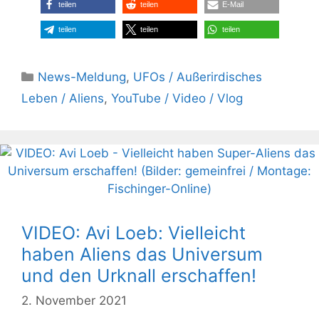
teilen
teilen
E-Mail
teilen
teilen
teilen
Kategorien
News-Meldung
,
UFOs / Außerirdisches
Leben / Aliens
,
YouTube / Video / Vlog
VIDEO: Avi Loeb: Vielleicht
haben Aliens das Universum
und den Urknall erschaffen!
2. November 2021