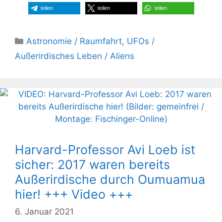
teilen
teilen
teilen
Kategorien
Astronomie / Raumfahrt
,
UFOs /
Außerirdisches Leben / Aliens
Harvard-Professor Avi Loeb ist
sicher: 2017 waren bereits
Außerirdische durch Oumuamua
hier! +++ Video +++
6. Januar 2021