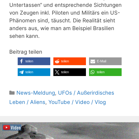
Untertassen“ und entsprechende Sichtungen
von Zeugen inkl. Piloten und Militärs ein US-
Phänomen sind, täuscht. Die Realität sieht
anders aus, wie man am Beispiel Brasilien
sehen kann.
Beitrag teilen
teilen
teilen
E-Mail
teilen
teilen
teilen
Kategorien
News-Meldung
,
UFOs / Außerirdisches
Leben / Aliens
,
YouTube / Video / Vlog