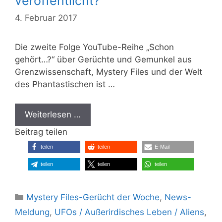
veröffentlicht?
4. Februar 2017
Die zweite Folge YouTube-Reihe „Schon
gehört…?“ über Gerüchte und Gemunkel aus
Grenzwissenschaft, Mystery Files und der Welt
des Phantastischen ist …
Weiterlesen …
Beitrag teilen
teilen
teilen
E-Mail
teilen
teilen
teilen
Kategorien
Mystery Files-Gerücht der Woche
,
News-
Meldung
,
UFOs / Außerirdisches Leben / Aliens
,