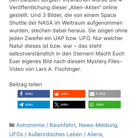
Veröffentlichung dieser „Alien-Akten“ online
gestellt. Und 3 Bilder, die von einem Space
Shuttle der NASA im Weltraum aufgenommen
wurden, stechen dabei heraus. Sie zeigen ohne
jeden Zweifel ein UAP bzw. UFO. Nur welcher
Natur dieses ist bzw. war – das steht
selbstverständlich in den Sternen! Macht Euch
Euer eigenes Bild nach diesem Mystery Files-
Video von Lars A. Fischinger.
Beitrag teilen
teilen
teilen
E-Mail
teilen
teilen
teilen
Kategorien
Astronomie / Raumfahrt
,
News-Meldung
,
UFOs / Außerirdisches Leben / Aliens
,