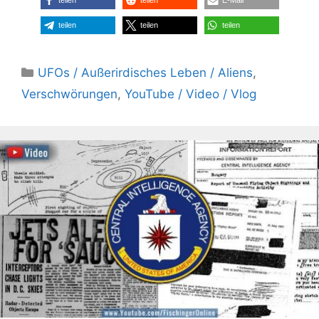
teilen
teilen
teilen
Kategorien
UFOs / Außerirdisches Leben / Aliens
,
Verschwörungen
,
YouTube / Video / Vlog