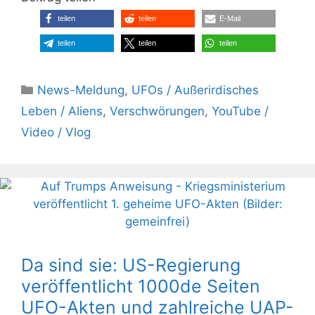
teilen
teilen
E-Mail
teilen
teilen
teilen
Kategorien
News-Meldung
,
UFOs / Außerirdisches
Leben / Aliens
,
Verschwörungen
,
YouTube /
Video / Vlog
Da sind sie: US-Regierung
veröffentlicht 1000de Seiten
UFO-Akten und zahlreiche UAP-