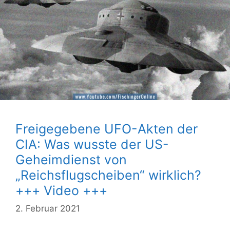
Freigegebene UFO-Akten der
CIA: Was wusste der US-
Geheimdienst von
„Reichsflugscheiben“ wirklich?
+++ Video +++
2. Februar 2021