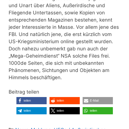
und Unart über Aliens, Außerirdische und
Fliegende Untertassen, sowie Kopien von
entsprechenden Magazinen bestehen, kennt
jeder Interessierte in Masse. Vor allem jene des
FBI. Und natürlich jene, die erst kürzlich vom
US-Kriegsministerium online gestellt wurden.
Doch nahezu unbemerkt gab nun auch der
„Mega-Geheimdienst“ NSA solche Files frei.
1000de Seiten, die sich mit unbekannten
Phänomenen, Sichtungen und Objekten am
Himmels beschäftigen.
Beitrag teilen
teilen
teilen
E-Mail
teilen
teilen
teilen
Kategorien