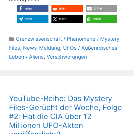
teilen
teilen
E-Mail
teilen
teilen
teilen
Kategorien
Grenzwissenschaft / Phänomene / Mystery
Files
,
News-Meldung
,
UFOs / Außerirdisches
Leben / Aliens
,
Verschwörungen
YouTube-Reihe: Das Mystery
Files-Gerücht der Woche, Folge
#2: Hat die CIA über 12
Millionen UFO-Akten