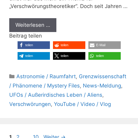
„Verschwörungstheoretiker“. Doch seit Jahren …
Weiterlesen …
Beitrag teilen
teilen
teilen
E-Mail
teilen
teilen
teilen
Kategorien
Astronomie / Raumfahrt
,
Grenzwissenschaft
/ Phänomene / Mystery Files
,
News-Meldung
,
UFOs / Außerirdisches Leben / Aliens
,
Verschwörungen
,
YouTube / Video / Vlog
Seite
Seite
Seite
1
2
…
10
Weiter
→