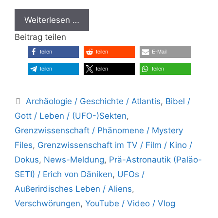
Weiterlesen …
Beitrag teilen
teilen
teilen
E-Mail
teilen
teilen
teilen
Kategorien
Archäologie / Geschichte / Atlantis
,
Bibel /
Gott / Leben / (UFO-)Sekten
,
Grenzwissenschaft / Phänomene / Mystery
Files
,
Grenzwissenschaft im TV / Film / Kino /
Dokus
,
News-Meldung
,
Prä-Astronautik (Paläo-
SETI) / Erich von Däniken
,
UFOs /
Außerirdisches Leben / Aliens
,
Verschwörungen
,
YouTube / Video / Vlog