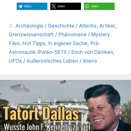
teilen
teilen
teilen
Kategorien
Archäologie / Geschichte / Atlantis
,
Artikel
,
Grenzwissenschaft / Phänomene / Mystery
Files
,
Hot Tipps
,
In eigener Sache
,
Prä-
Astronautik (Paläo-SETI) / Erich von Däniken
,
UFOs / Außerirdisches Leben / Aliens