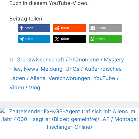
Euch in diesem YouTube-Video.
Beitrag teilen
teilen
teilen
E-Mail
teilen
teilen
teilen
Kategorien
Grenzwissenschaft / Phänomene / Mystery
Files
,
News-Meldung
,
UFOs / Außerirdisches
Leben / Aliens
,
Verschwörungen
,
YouTube /
Video / Vlog