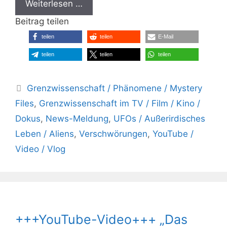
Weiterlesen …
Beitrag teilen
teilen
teilen
E-Mail
teilen
teilen
teilen
Kategorien
Grenzwissenschaft / Phänomene / Mystery
Files
,
Grenzwissenschaft im TV / Film / Kino /
Dokus
,
News-Meldung
,
UFOs / Außerirdisches
Leben / Aliens
,
Verschwörungen
,
YouTube /
Video / Vlog
+++YouTube-Video+++ „Das