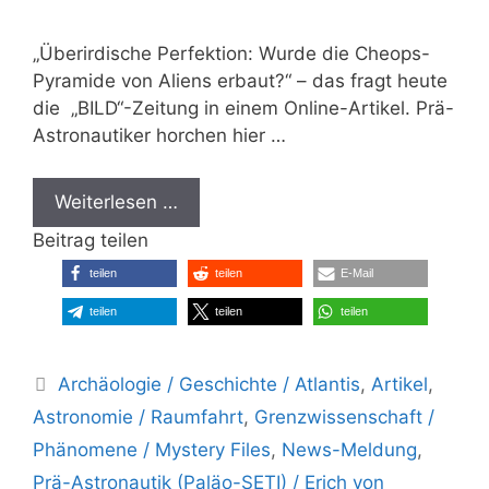
„Überirdische Perfektion: Wurde die Cheops-
Pyramide von Aliens erbaut?“ – das fragt heute
die „BILD“-Zeitung in einem Online-Artikel. Prä-
Astronautiker horchen hier …
Weiterlesen …
Beitrag teilen
teilen
teilen
E-Mail
teilen
teilen
teilen
Kategorien
Archäologie / Geschichte / Atlantis
,
Artikel
,
Astronomie / Raumfahrt
,
Grenzwissenschaft /
Phänomene / Mystery Files
,
News-Meldung
,
Prä-Astronautik (Paläo-SETI) / Erich von