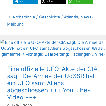
teilen
teilen
teilen
Kategorien
Archäologie / Geschichte / Atlantis
,
News-
Meldung
Eine offizielle UFO-Akte der CIA
sagt: Die Armee der UdSSR hat
ein UFO samt Aliens
abgeschossen +++ YouTube-
Video +++
9. März 2019