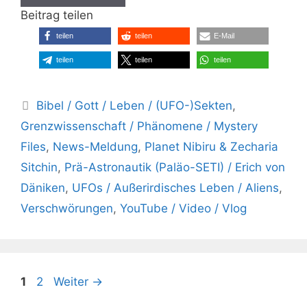
Beitrag teilen
teilen
teilen
E-Mail
teilen
teilen
teilen
Kategorien
Bibel / Gott / Leben / (UFO-)Sekten
,
Grenzwissenschaft / Phänomene / Mystery
Files
,
News-Meldung
,
Planet Nibiru & Zecharia
Sitchin
,
Prä-Astronautik (Paläo-SETI) / Erich von
Däniken
,
UFOs / Außerirdisches Leben / Aliens
,
Verschwörungen
,
YouTube / Video / Vlog
Seite
Seite
1
2
Weiter
→