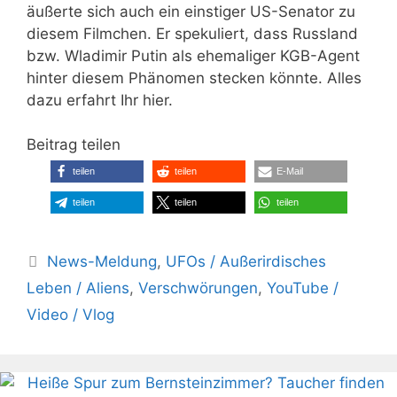
äußerte sich auch ein einstiger US-Senator zu
diesem Filmchen. Er spekuliert, dass Russland
bzw. Wladimir Putin als ehemaliger KGB-Agent
hinter diesem Phänomen stecken könnte. Alles
dazu erfahrt Ihr hier.
Beitrag teilen
teilen
teilen
E-Mail
teilen
teilen
teilen
Kategorien
News-Meldung
,
UFOs / Außerirdisches
Leben / Aliens
,
Verschwörungen
,
YouTube /
Video / Vlog