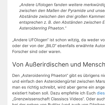
„
Andere Ufologen fanden weitere merkwürd
zwischen den Maßen der Pyramide und unser
Abstände zwischen den drei großen Kammer
entsprechen z. B. den Abständen zwischen 
Asteroidenring Phaeton
.“
„Andere UFOlogen“ ist schon witzig, da weder v
oder der von der „BILD“ ebenfalls erwähnte Auto
Forscher sind oder waren.
Von Außerirdischen und Mensc
Den „Asteroidenring Phaeton“ gibt es übrigens ni
und einfach den Asteroidengürtel zwischen Mars 
man es richtig schreibt, wird aber gerne ein ange
existiert haben soll. Dazu empfehle ich Euch
dies
„Grenzwissenschaft Classiscs Videos“. Oder auc
bei der neben von Buttlar (und auch von Däniken