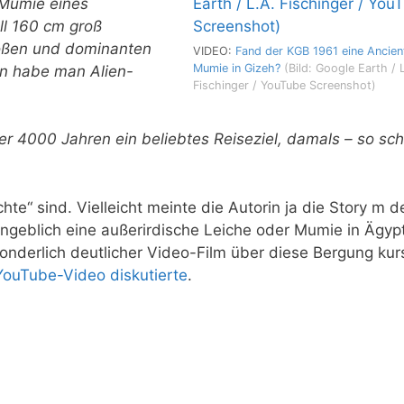
 Mumie eines
ll 160 cm groß
roßen und dominanten
VIDEO:
Fand der KGB 1961 eine Ancient
Mumie in Gizeh?
(Bild: Google Earth / 
n habe man Alien-
Fischinger / YouTube Screenshot)
er 4000 Jahren ein beliebtes Reiseziel, damals – so sch
te“ sind. Vielleicht meinte die Autorin ja die Story m d
 angeblich eine außerirdische Leiche oder Mumie in Ägyp
nderlich deutlicher Video-Film über diese Bergung kurs
 YouTube-Video diskutierte
.