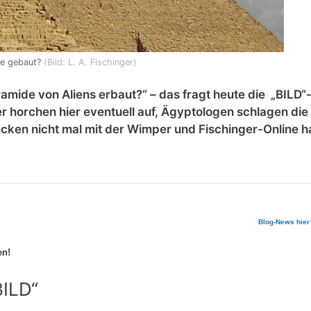
ie gebaut?
(Bild: L. A. Fischinger)
mide von Aliens erbaut?“ – das fragt heute die „BILD“
er horchen hier eventuell auf, Ägyptologen schlagen di
ken nicht mal mit der Wimper und Fischinger-Online h
Blog-News hier
en!
BILD“