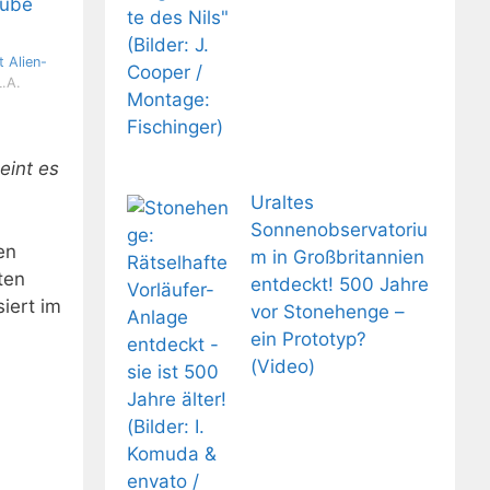
 Alien-
L.A.
eint es
Uraltes
Sonnenobservatoriu
en
m in Großbritannien
ten
entdeckt! 500 Jahre
iert im
vor Stonehenge –
ein Prototyp?
(Video)