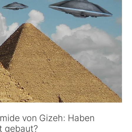
amide von Gizeh: Haben
it gebaut?