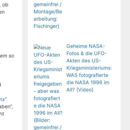
, ob
en
Geheime NASA-
Fotos & die UFO-
lem so
Akten des US-
-
Kriegsministeriums:
WAS fotografierte
die NASA 1996 im
d
All? (Video)
nx
“
aben“,
ht