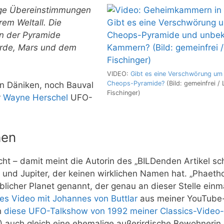
ige Übereinstimmungen
em Weltall. Die
n der Pyramide
Erde, Mars und dem
VIDEO:
Gibt es eine Verschwörung um 
Cheops-Pyramide?
(Bild: gemeinfrei / 
on Däniken, noch Bauval
Fischinger)
r
Wayne Herschel
UFO-
hen
cht – damit meint die Autorin des „BILDenden Artikel sch
und Jupiter, der keinen wirklichen Namen hat. „Phaetho
blicher Planet genannt, der genau an dieser Stelle einm
es Video mit Johannes von Buttlar
aus meiner YouTube
h
diese UFO-Talkshow von 1992 meiner Classics-Video-
) auch gleich eine ehemalige außerirdische Bewohnerin