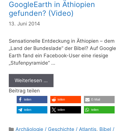
GoogleEarth in Äthiopien
gefunden? (Video)
13. Juni 2014
Sensationelle Entdeckung in Äthiopien – dem
„Land der Bundeslade“ der Bibel? Auf Google
Earth fand ein Facebook-User eine riesige
„Stufenpyramide“ …
Weiterlesen …
Beitrag teilen
teilen
teilen
E-Mail
teilen
teilen
teilen
Kategorien
Archäologie / Geschichte / Atlantis
,
Bibel /