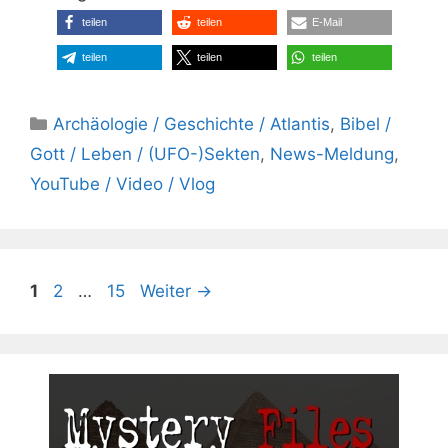
teilen
teilen
E-Mail
teilen
teilen
teilen
Kategorien
Archäologie / Geschichte / Atlantis
,
Bibel /
Gott / Leben / (UFO-)Sekten
,
News-Meldung
,
YouTube / Video / Vlog
Seite
Seite
Seite
1
2
…
15
Weiter
→