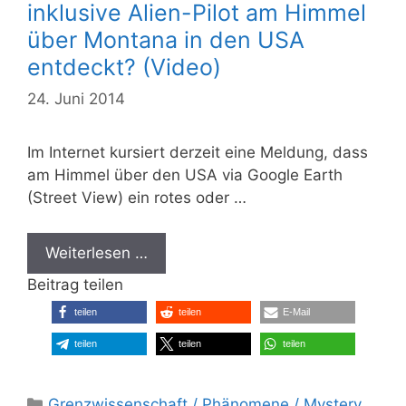
inklusive Alien-Pilot am Himmel
über Montana in den USA
entdeckt? (Video)
24. Juni 2014
Im Internet kursiert derzeit eine Meldung, dass
am Himmel über den USA via Google Earth
(Street View) ein rotes oder …
Weiterlesen …
Beitrag teilen
teilen
teilen
E-Mail
teilen
teilen
teilen
Kategorien
Grenzwissenschaft / Phänomene / Mystery