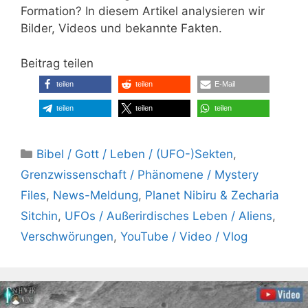
Formation? In diesem Artikel analysieren wir
Bilder, Videos und bekannte Fakten.
Beitrag teilen
teilen
teilen
E-Mail
teilen
teilen
teilen
Kategorien
Bibel / Gott / Leben / (UFO-)Sekten
,
Grenzwissenschaft / Phänomene / Mystery
Files
,
News-Meldung
,
Planet Nibiru & Zecharia
Sitchin
,
UFOs / Außerirdisches Leben / Aliens
,
Verschwörungen
,
YouTube / Video / Vlog