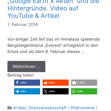
„Google Earth X Akten“ und die
Hintergründe. Video auf
YouTube & Artikel
1. Februar 2016
Vor einiger Zeit lief das im Himalaya spielende
Bergsteigerdrama „Everest“ erfolgreich in den
Kinos und ab dem 8. Februar dieses …
Weiterlesen …
Beitrag teilen
teilen
teilen
E-Mail
teilen
teilen
teilen
Kategorien
Artikel
,
Grenzwissenschaft / Phänomene /