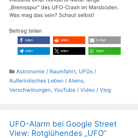
„Bremsspur“ des UFO-Crash im Marsboden.
Was mag das sein? Schaut selbst!
Beitrag teilen
teilen
teilen
E-Mail
teilen
teilen
teilen
Kategorien
Astronomie / Raumfahrt
,
UFOs /
Außerirdisches Leben / Aliens
,
Verschwörungen
,
YouTube / Video / Vlog
UFO-Alarm bei Google Street
View: Rotglühendes „UFO“