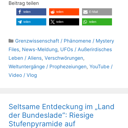
Beitrag teilen
teilen
teilen
E-Mail
teilen
teilen
teilen
Kategorien
Grenzwissenschaft / Phänomene / Mystery
Files
,
News-Meldung
,
UFOs / Außerirdisches
Leben / Aliens
,
Verschwörungen
,
Weltuntergänge / Prophezeiungen
,
YouTube /
Video / Vlog
Seltsame Entdeckung im „Land
der Bundeslade“: Riesige
Stufenpyramide auf