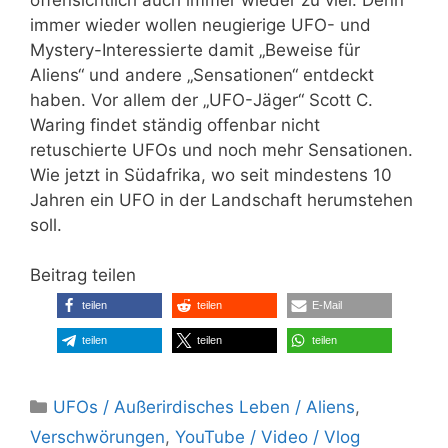
immer wieder wollen neugierige UFO- und
Mystery-Interessierte damit „Beweise für
Aliens“ und andere „Sensationen“ entdeckt
haben. Vor allem der „UFO-Jäger“ Scott C.
Waring findet ständig offenbar nicht
retuschierte UFOs und noch mehr Sensationen.
Wie jetzt in Südafrika, wo seit mindestens 10
Jahren ein UFO in der Landschaft herumstehen
soll.
Beitrag teilen
teilen
teilen
E-Mail
teilen
teilen
teilen
Kategorien
UFOs / Außerirdisches Leben / Aliens
,
Verschwörungen
,
YouTube / Video / Vlog