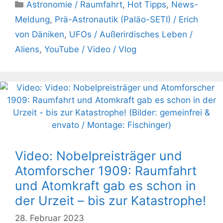
Kategorien
Astronomie / Raumfahrt
,
Hot Tipps
,
News-
Meldung
,
Prä-Astronautik (Paläo-SETI) / Erich
von Däniken
,
UFOs / Außerirdisches Leben /
Aliens
,
YouTube / Video / Vlog
Video: Nobelpreisträger und
Atomforscher 1909: Raumfahrt
und Atomkraft gab es schon in
der Urzeit – bis zur Katastrophe!
28. Februar 2023