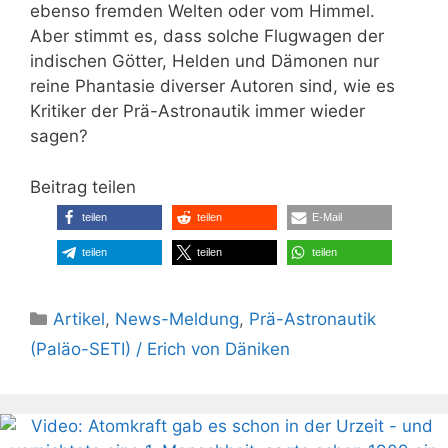
ebenso fremden Welten oder vom Himmel.
Aber stimmt es, dass solche Flugwagen der
indischen Götter, Helden und Dämonen nur
reine Phantasie diverser Autoren sind, wie es
Kritiker der Prä-Astronautik immer wieder
sagen?
Beitrag teilen
teilen
teilen
E-Mail
teilen
teilen
teilen
Kategorien
Artikel
,
News-Meldung
,
Prä-Astronautik
(Paläo-SETI) / Erich von Däniken