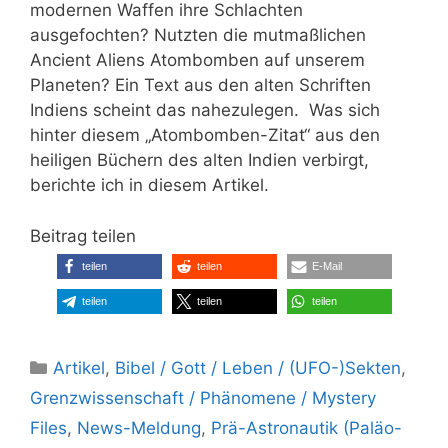
modernen Waffen ihre Schlachten
ausgefochten? Nutzten die mutmaßlichen
Ancient Aliens Atombomben auf unserem
Planeten? Ein Text aus den alten Schriften
Indiens scheint das nahezulegen. Was sich
hinter diesem „Atombomben-Zitat“ aus den
heiligen Büchern des alten Indien verbirgt,
berichte ich in diesem Artikel.
Beitrag teilen
teilen
teilen
E-Mail
teilen
teilen
teilen
Kategorien
Artikel
,
Bibel / Gott / Leben / (UFO-)Sekten
,
Grenzwissenschaft / Phänomene / Mystery
Files
,
News-Meldung
,
Prä-Astronautik (Paläo-