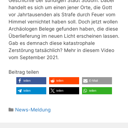
Geschichte der sündigen Stadt Sodom. Dabei
handelt es sich um einen jener Orte, die Gott
vor Jahrtausenden als Strafe durch Feuer vom
Himmel vernichtet haben soll. Doch jetzt wollen
Archäologen Belege gefunden haben, die diese
Überlieferung im neuen Licht erscheinen lassen.
Gab es demnach diese katastrophale
Zerstörung tatsächlich? Mehr in diesem Video
vom September 2021.
Beitrag teilen
teilen
teilen
E-Mail
teilen
teilen
teilen
Kategorien
News-Meldung