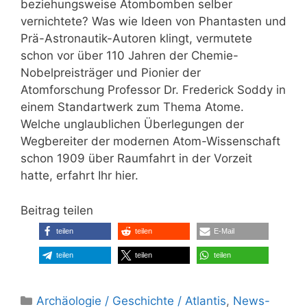
beziehungsweise Atombomben selber
vernichtete? Was wie Ideen von Phantasten und
Prä-Astronautik-Autoren klingt, vermutete
schon vor über 110 Jahren der Chemie-
Nobelpreisträger und Pionier der
Atomforschung Professor Dr. Frederick Soddy in
einem Standartwerk zum Thema Atome.
Welche unglaublichen Überlegungen der
Wegbereiter der modernen Atom-Wissenschaft
schon 1909 über Raumfahrt in der Vorzeit
hatte, erfahrt Ihr hier.
Beitrag teilen
teilen
teilen
E-Mail
teilen
teilen
teilen
Kategorien
Archäologie / Geschichte / Atlantis
,
News-