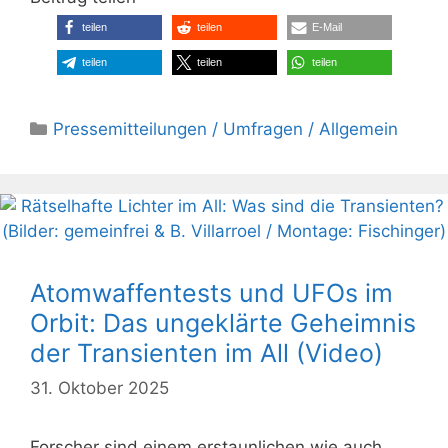
teilen
teilen
E-Mail
teilen
teilen
teilen
Kategorien
Pressemitteilungen / Umfragen / Allgemein
Atomwaffentests und UFOs im
Orbit: Das ungeklärte Geheimnis
der Transienten im All (Video)
31. Oktober 2025
Forscher sind einem erstaunlichen wie auch