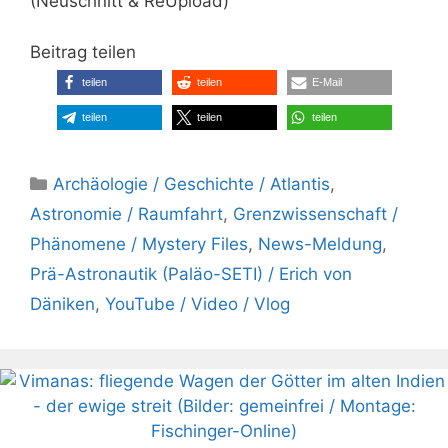
(Neuschnitt & ReUpload)
Beitrag teilen
teilen
teilen
E-Mail
teilen
teilen
teilen
Kategorien
Archäologie / Geschichte / Atlantis
,
Astronomie / Raumfahrt
,
Grenzwissenschaft /
Phänomene / Mystery Files
,
News-Meldung
,
Prä-Astronautik (Paläo-SETI) / Erich von
Däniken
,
YouTube / Video / Vlog