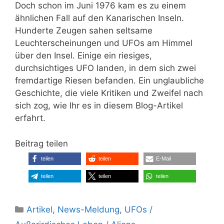
Doch schon im Juni 1976 kam es zu einem
ähnlichen Fall auf den Kanarischen Inseln.
Hunderte Zeugen sahen seltsame
Leuchterscheinungen und UFOs am Himmel
über den Insel. Einige ein riesiges,
durchsichtiges UFO landen, in dem sich zwei
fremdartige Riesen befanden. Ein unglaubliche
Geschichte, die viele Kritiken und Zweifel nach
sich zog, wie Ihr es in diesem Blog-Artikel
erfahrt.
Beitrag teilen
teilen
teilen
E-Mail
teilen
teilen
teilen
Kategorien
Artikel
,
News-Meldung
,
UFOs /