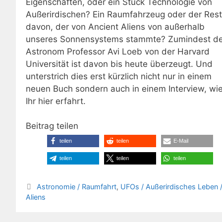
Eigenschaften, oder ein Stück Technologie von
Außerirdischen? Ein Raumfahrzeug oder der Rest
davon, der von Ancient Aliens von außerhalb
unseres Sonnensystems stammte? Zumindest de
Astronom Professor Avi Loeb von der Harvard
Universität ist davon bis heute überzeugt. Und
unterstrich dies erst kürzlich nicht nur in einem
neuen Buch sondern auch in einem Interview, wi
Ihr hier erfahrt.
Beitrag teilen
teilen
teilen
E-Mail
teilen
teilen
teilen
Kategorien
Astronomie / Raumfahrt
,
UFOs / Außerirdisches Leben 
Aliens