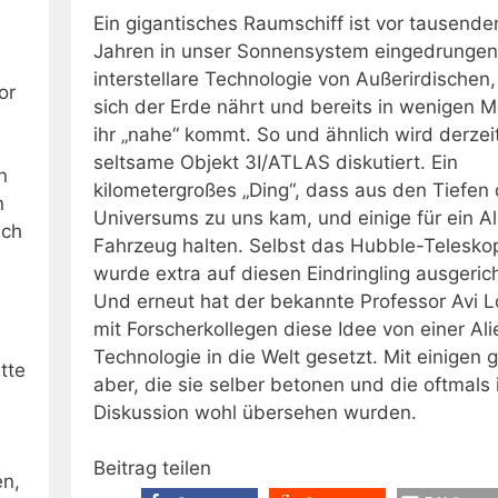
Ein gigantisches Raumschiff ist vor tausende
Jahren in unser Sonnensystem eingedrungen
interstellare Technologie von Außerirdischen,
or
sich der Erde nährt und bereits in wenigen 
h
ihr „nahe“ kommt. So und ähnlich wird derzei
seltsame Objekt 3I/ATLAS diskutiert. Ein
n
kilometergroßes „Ding“, dass aus den Tiefen
n
Universums zu uns kam, und einige für ein Al
ich
Fahrzeug halten. Selbst das Hubble-Telesko
wurde extra auf diesen Eindringling ausgerich
Und erneut hat der bekannte Professor Avi 
mit Forscherkollegen diese Idee von einer Ali
Technologie in die Welt gesetzt. Mit einigen 
tte
aber, die sie selber betonen und die oftmals 
Diskussion wohl übersehen wurden.
Beitrag teilen
en,