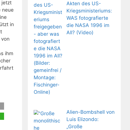
jetzt
Akten des US-
e neue
Kriegsministeriums:
ine
WAS fotografierte
tzt in
die NASA 1996 im
t
All? (Video)
 von
as ihm
scher
rfahrt
Alien-Bombshell von
Luis Elizondo:
„Große