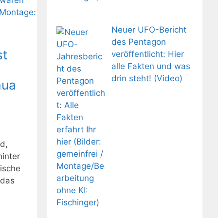
Neuer UFO-Bericht
des Pentagon
st
veröffentlicht: Hier
alle Fakten und was
drin steht! (Video)
mua
d,
hinter
ische
 das