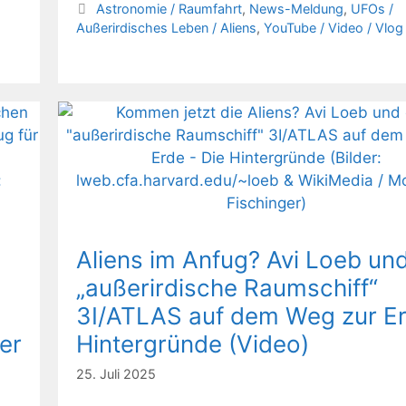
Kategorien
Astronomie / Raumfahrt
,
News-Meldung
,
UFOs /
Außerirdisches Leben / Aliens
,
YouTube / Video / Vlog
Aliens im Anfug? Avi Loeb un
„außerirdische Raumschiff“
3I/ATLAS auf dem Weg zur Er
er
Hintergründe (Video)
25. Juli 2025