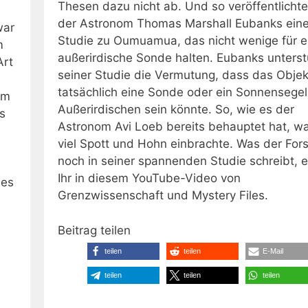
Thesen dazu nicht ab. Und so veröffentlichte 
der Astronom Thomas Marshall Eubanks ein
war
Studie zu Oumuamua, das nicht wenige für e
m
außerirdische Sonde halten. Eubanks unterstü
Art
seiner Studie die Vermutung, dass das Objek
tatsächlich eine Sonde oder ein Sonnensegel
em
Außerirdischen sein könnte. So, wie es der
s
Astronom Avi Loeb bereits behauptet hat, w
viel Spott und Hohn einbrachte. Was der For
noch in seiner spannenden Studie schreibt, e
Ihr in diesem YouTube-Video von
hes
Grenzwissenschaft und Mystery Files.
Beitrag teilen
teilen
teilen
E-Mail
teilen
teilen
teilen