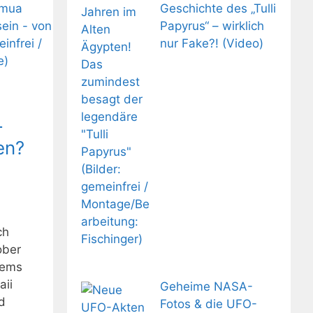
Geschichte des „Tulli
Papyrus“ – wirklich
nur Fake?! (Video)
-
en?
ch
ober
tems
ii
Geheime NASA-
d
Fotos & die UFO-