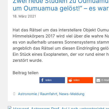
Zwei neue Studien zu Oumuamua:
um Oumuamua gelöst!“ – es war 
18. März 2021
Hat das Rätsel um das interstellare Objekt Oum
Himmelskörpers 2017 wird viel über die wahre N
es von außerhalb unseres Sonnensystems stammt. 
angeblich das Rätsel um diesen Eindringling gelö
Ein Stück eines Exoplaneten, der vor rund einer
zerstört wurde.
Beitrag teilen
teilen
teilen
E-Mail
Kategorien
Astronomie / Raumfahrt
,
News-Meldung