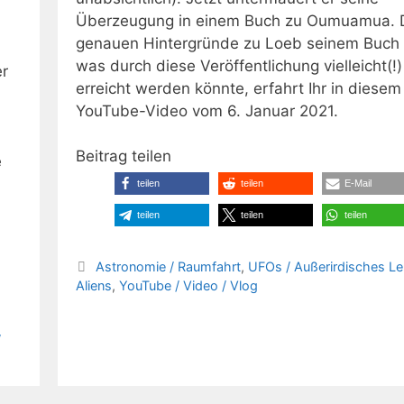
Überzeugung in einem Buch zu Oumuamua. 
genauen Hintergründe zu Loeb seinem Buch
was durch diese Veröffentlichung vielleicht(!)
r
erreicht werden könnte, erfahrt Ihr in diesem
YouTube-Video vom 6. Januar 2021.
Beitrag teilen
e
teilen
teilen
E-Mail
teilen
teilen
teilen
Kategorien
Astronomie / Raumfahrt
,
UFOs / Außerirdisches Le
Aliens
,
YouTube / Video / Vlog
/