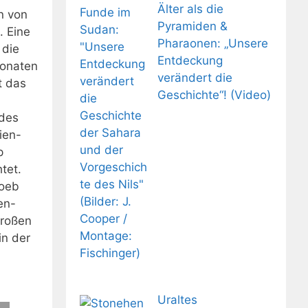
Älter als die
n von
Pyramiden &
. Eine
Pharaonen: „Unsere
 die
Entdeckung
Monaten
verändert die
t das
Geschichte“! (Video)
 des
ien-
p
tet.
Loeb
en-
großen
in der
Uraltes