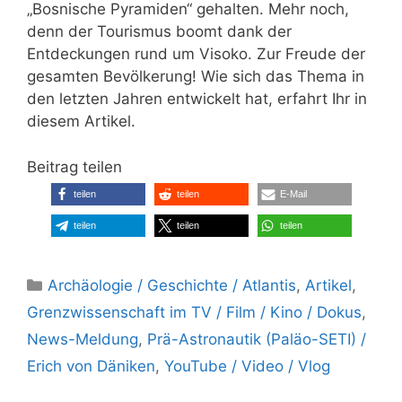
„Bosnische Pyramiden“ gehalten. Mehr noch,
denn der Tourismus boomt dank der
Entdeckungen rund um Visoko. Zur Freude der
gesamten Bevölkerung! Wie sich das Thema in
den letzten Jahren entwickelt hat, erfahrt Ihr in
diesem Artikel.
Beitrag teilen
teilen
teilen
E-Mail
teilen
teilen
teilen
Kategorien
Archäologie / Geschichte / Atlantis
,
Artikel
,
Grenzwissenschaft im TV / Film / Kino / Dokus
,
News-Meldung
,
Prä-Astronautik (Paläo-SETI) /
Erich von Däniken
,
YouTube / Video / Vlog