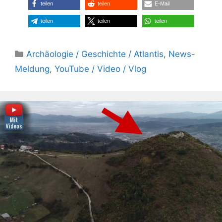
teilen
teilen
E-Mail
teilen
teilen
teilen
Kategorien
Archäologie / Geschichte / Atlantis
,
News-
Meldung
,
YouTube / Video / Vlog