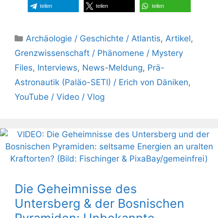
teilen
teilen
teilen
Kategorien
Archäologie / Geschichte / Atlantis
,
Artikel
,
Grenzwissenschaft / Phänomene / Mystery
Files
,
Interviews
,
News-Meldung
,
Prä-
Astronautik (Paläo-SETI) / Erich von Däniken
,
YouTube / Video / Vlog
Die Geheimnisse des
Untersberg & der Bosnischen
Pyramiden: Unbekannte