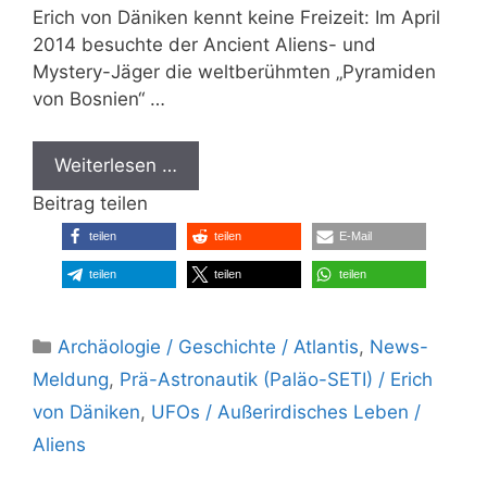
Erich von Däniken kennt keine Freizeit: Im April
2014 besuchte der Ancient Aliens- und
Mystery-Jäger die weltberühmten „Pyramiden
von Bosnien“ …
Weiterlesen …
Beitrag teilen
teilen
teilen
E-Mail
teilen
teilen
teilen
Kategorien
Archäologie / Geschichte / Atlantis
,
News-
Meldung
,
Prä-Astronautik (Paläo-SETI) / Erich
von Däniken
,
UFOs / Außerirdisches Leben /
Aliens