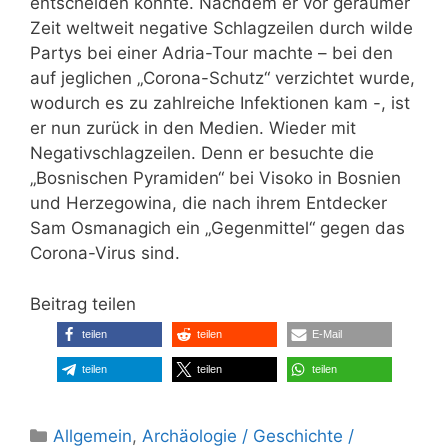
entscheiden konnte. Nachdem er vor geraumer
Zeit weltweit negative Schlagzeilen durch wilde
Partys bei einer Adria-Tour machte – bei den
auf jeglichen „Corona-Schutz“ verzichtet wurde,
wodurch es zu zahlreiche Infektionen kam -, ist
er nun zurück in den Medien. Wieder mit
Negativschlagzeilen. Denn er besuchte die
„Bosnischen Pyramiden“ bei Visoko in Bosnien
und Herzegowina, die nach ihrem Entdecker
Sam Osmanagich ein „Gegenmittel“ gegen das
Corona-Virus sind.
Beitrag teilen
teilen
teilen
E-Mail
teilen
teilen
teilen
Kategorien
Allgemein
,
Archäologie / Geschichte /