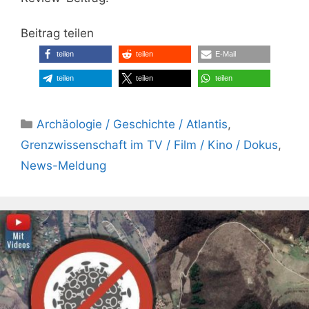
Beitrag teilen
teilen
teilen
E-Mail
teilen
teilen
teilen
Kategorien
Archäologie / Geschichte / Atlantis
,
Grenzwissenschaft im TV / Film / Kino / Dokus
,
News-Meldung