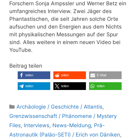
Forschern Sonja Ampssler und Werner Betz ein
umfangreiches Interview. Zwei Jäger des
Phantastischen, die seit Jahren solche Orte
aufsuchen und den Energien aus dem Nichts
mit physikalischen Messungen auf der Spur
sind. Alles weitere in einem neuen Video bei
YouTube.
Beitrag teilen
teilen
teilen
E-Mail
teilen
teilen
teilen
Kategorien
Archäologie / Geschichte / Atlantis
,
Grenzwissenschaft / Phänomene / Mystery
Files
,
Interviews
,
News-Meldung
,
Prä-
Astronautik (Paläo-SETI) / Erich von Däniken
,