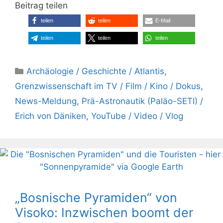
Beitrag teilen
teilen
teilen
E-Mail
teilen
teilen
teilen
Kategorien
Archäologie / Geschichte / Atlantis
,
Grenzwissenschaft im TV / Film / Kino / Dokus
,
News-Meldung
,
Prä-Astronautik (Paläo-SETI) /
Erich von Däniken
,
YouTube / Video / Vlog
„Bosnische Pyramiden“ von
Visoko: Inzwischen boomt der