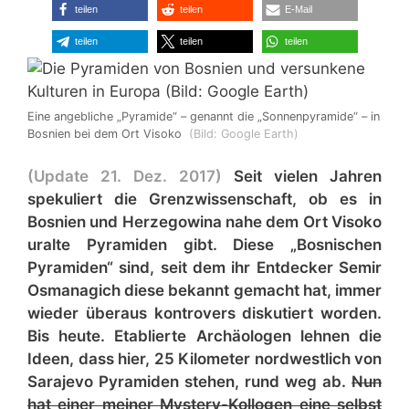
teilen
teilen
E-Mail
teilen
teilen
teilen
Eine angebliche „Pyramide“ – genannt die „Sonnenpyramide“ – in
Bosnien bei dem Ort Visoko
(Bild: Google Earth)
(Update 21. Dez. 2017)
Seit vielen Jahren
spekuliert die Grenzwissenschaft, ob es in
Bosnien und Herzegowina nahe dem Ort Visoko
uralte Pyramiden gibt. Diese „Bosnischen
Pyramiden“ sind, seit dem ihr Entdecker Semir
Osmanagich diese bekannt gemacht hat, immer
wieder überaus kontrovers diskutiert worden.
Bis heute. Etablierte Archäologen lehnen die
Ideen, dass hier, 25 Kilometer nordwestlich von
Sarajevo Pyramiden stehen, rund weg ab.
Nun
hat einer meiner Mystery-Kollogen eine selbst