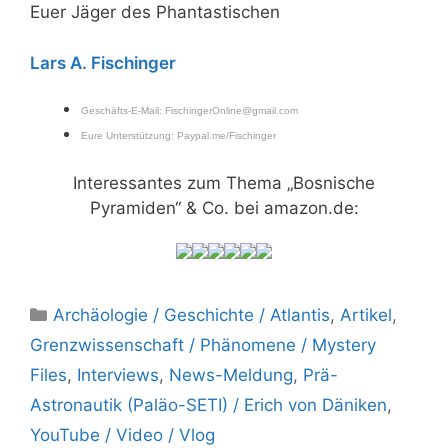
Euer Jäger des Phantastischen
Lars A. Fischinger
Geschäfts-E-Mail:
FischingerOnline@gmail.com
Eure Unterstützung:
Paypal.me/Fischinger
Interessantes zum Thema „Bosnische
Pyramiden“ & Co. bei amazon.de:
Kategorien
Archäologie / Geschichte / Atlantis
,
Artikel
,
Grenzwissenschaft / Phänomene / Mystery
Files
,
Interviews
,
News-Meldung
,
Prä-
Astronautik (Paläo-SETI) / Erich von Däniken
,
YouTube / Video / Vlog