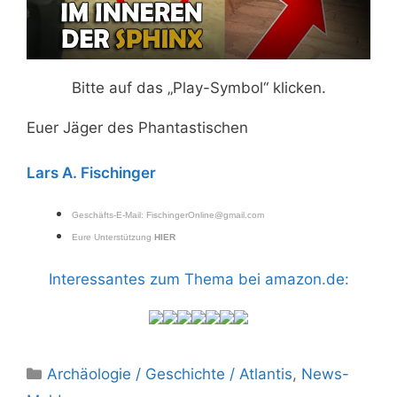
Bitte auf das „Play-Symbol“ klicken.
Euer Jäger des Phantastischen
Lars A. Fischinger
Geschäfts-E-Mail:
FischingerOnline@gmail.com
Eure Unterstützung
HIER
Interessantes zum Thema bei amazon.de:
Kategorien
Archäologie / Geschichte / Atlantis
,
News-