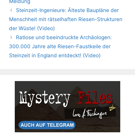
Meldung
Steinzeit-Ingenieure: Älteste Baupläne der
Menschheit mit rätselhaften Riesen-Strukturen
der Wüste! (Video)
Ratlose und beeindruckte Archäologen:
300.000 Jahre alte Riesen-Faustkeile der
Steinzeit in England entdeckt! (Video)