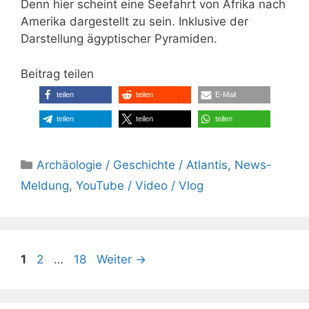
Denn hier scheint eine Seefahrt von Afrika nach
Amerika dargestellt zu sein. Inklusive der
Darstellung ägyptischer Pyramiden.
Beitrag teilen
teilen
teilen
E-Mail
teilen
teilen
teilen
Kategorien
Archäologie / Geschichte / Atlantis
,
News-
Meldung
,
YouTube / Video / Vlog
Seite
Seite
Seite
1
2
…
18
Weiter
→