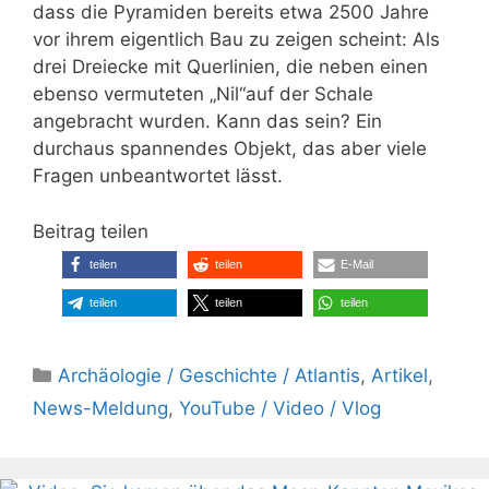
dass die Pyramiden bereits etwa 2500 Jahre
vor ihrem eigentlich Bau zu zeigen scheint: Als
drei Dreiecke mit Querlinien, die neben einen
ebenso vermuteten „Nil“auf der Schale
angebracht wurden. Kann das sein? Ein
durchaus spannendes Objekt, das aber viele
Fragen unbeantwortet lässt.
Beitrag teilen
teilen
teilen
E-Mail
teilen
teilen
teilen
Kategorien
Archäologie / Geschichte / Atlantis
,
Artikel
,
News-Meldung
,
YouTube / Video / Vlog