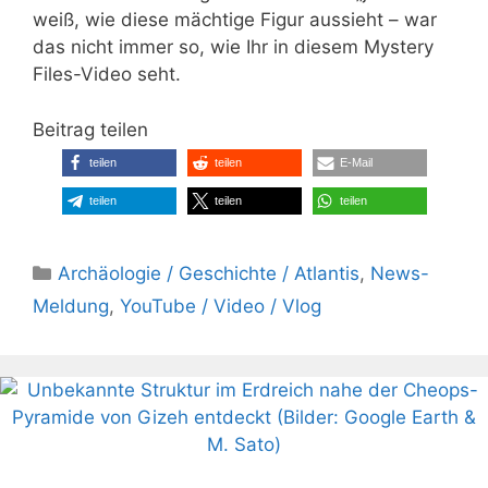
weiß, wie diese mächtige Figur aussieht – war
das nicht immer so, wie Ihr in diesem Mystery
Files-Video seht.
Beitrag teilen
teilen
teilen
E-Mail
teilen
teilen
teilen
Kategorien
Archäologie / Geschichte / Atlantis
,
News-
Meldung
,
YouTube / Video / Vlog