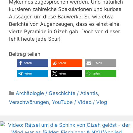
Mykerinos zugesprochen werden. Und natürlich
kursieren zahlreiche Spekulationen und kuriose
Aussagen um diese Bauwerke. So wie etwa
Berichte von Augenzeugen, dass es einst eine
vierte Pyramide in Gizeh gab. Doch von dieser
fehlt heute jede Spur!
Beitrag teilen
teilen
teilen
E-Mail
teilen
teilen
teilen
Kategorien
Archäologie / Geschichte / Atlantis
,
Verschwörungen
,
YouTube / Video / Vlog