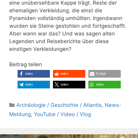
eine unübersehbare Kappe trägt. Reste der
ehemaligen Verkleidung, die einst die
Pyramiden vollständig umhüllten. Irgendwann
wurden sie Steine gestohlen und fortgeschafft.
Aber wann war das? Und was sagen alten
Legenden und Reiseberichte über diese
einstigen Verkleidungen?
Beitrag teilen
teilen
teilen
E-Mail
teilen
teilen
teilen
Kategorien
Archäologie / Geschichte / Atlantis
,
News-
Meldung
,
YouTube / Video / Vlog