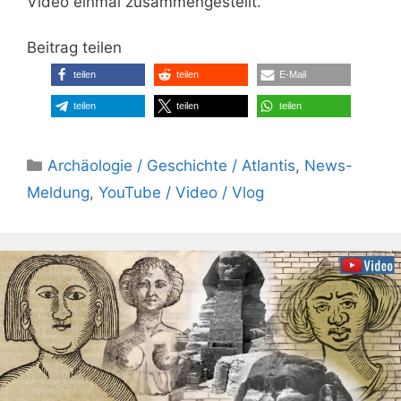
Video einmal zusammengestellt.
Beitrag teilen
teilen
teilen
E-Mail
teilen
teilen
teilen
Kategorien
Archäologie / Geschichte / Atlantis
,
News-
Meldung
,
YouTube / Video / Vlog