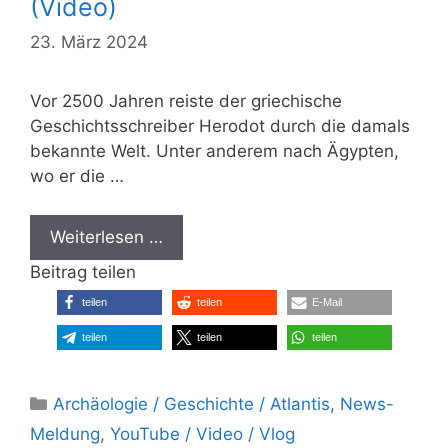
(Video)
23. März 2024
Vor 2500 Jahren reiste der griechische
Geschichtsschreiber Herodot durch die damals
bekannte Welt. Unter anderem nach Ägypten,
wo er die …
Weiterlesen …
Beitrag teilen
teilen
teilen
E-Mail
teilen
teilen
teilen
Kategorien
Archäologie / Geschichte / Atlantis
,
News-
Meldung
,
YouTube / Video / Vlog