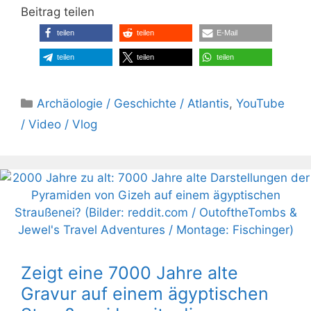
Beitrag teilen
teilen
teilen
E-Mail
teilen
teilen
teilen
Kategorien
Archäologie / Geschichte / Atlantis
,
YouTube
/ Video / Vlog
Zeigt eine 7000 Jahre alte
Gravur auf einem ägyptischen