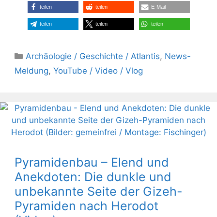
teilen
teilen
E-Mail
teilen
teilen
teilen
Kategorien
Archäologie / Geschichte / Atlantis
,
News-
Meldung
,
YouTube / Video / Vlog
Pyramidenbau – Elend und
Anekdoten: Die dunkle und
unbekannte Seite der Gizeh-
Pyramiden nach Herodot