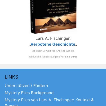
Lars A. Fischinger:
„
Verbotene Geschichte
„
Mit einem Vorwort von Andreas Wilhelm
Gebunden, Sonderausgabe nur
9,95 Euro
!
LINKS
Unterstützen / Fördern
Mystery Files Background
Mystery Files von Lars A. Fischinger: Kontakt &
Presse