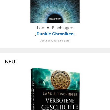
Lars A. Fischinger:
„
Dunkle Chroniken
„
Gebunden, nur
9,99 Euro
!
NEU!