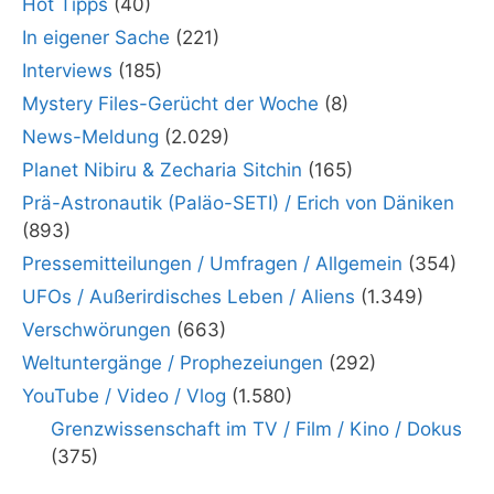
Hot Tipps
(40)
In eigener Sache
(221)
Interviews
(185)
Mystery Files-Gerücht der Woche
(8)
News-Meldung
(2.029)
Planet Nibiru & Zecharia Sitchin
(165)
Prä-Astronautik (Paläo-SETI) / Erich von Däniken
(893)
Pressemitteilungen / Umfragen / Allgemein
(354)
UFOs / Außerirdisches Leben / Aliens
(1.349)
Verschwörungen
(663)
Weltuntergänge / Prophezeiungen
(292)
YouTube / Video / Vlog
(1.580)
Grenzwissenschaft im TV / Film / Kino / Dokus
(375)