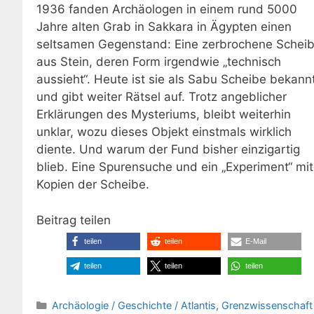
1936 fanden Archäologen in einem rund 5000
Jahre alten Grab in Sakkara in Ägypten einen
seltsamen Gegenstand: Eine zerbrochene Schei
aus Stein, deren Form irgendwie „technisch
aussieht“. Heute ist sie als Sabu Scheibe bekann
und gibt weiter Rätsel auf. Trotz angeblicher
Erklärungen des Mysteriums, bleibt weiterhin
unklar, wozu dieses Objekt einstmals wirklich
diente. Und warum der Fund bisher einzigartig
blieb. Eine Spurensuche und ein „Experiment“ mit
Kopien der Scheibe.
Beitrag teilen
teilen
teilen
E-Mail
teilen
teilen
teilen
Kategorien
Archäologie / Geschichte / Atlantis
,
Grenzwissenschaft