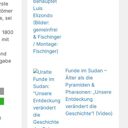
rste
 Römer
e, sei
d 1800
 mit
und
tgabe
Funde im Sudan –
Älter als die
Pyramiden &
Pharaonen: „Unsere
Entdeckung
verändert die
Geschichte“! (Video)
g