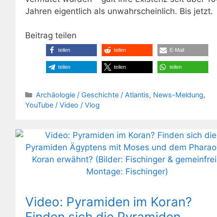
Jahren eigentlich als unwahrscheinlich. Bis jetzt.
Beitrag teilen
teilen
teilen
E-Mail
teilen
teilen
teilen
Kategorien
Archäologie / Geschichte / Atlantis
,
News-Meldung
,
YouTube / Video / Vlog
Video: Pyramiden im Koran?
Finden sich die Pyramiden