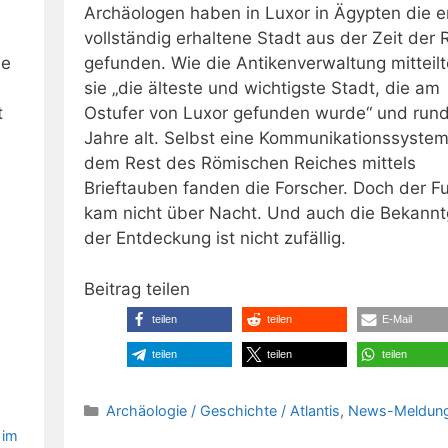
Archäologen haben in Luxor in Ägypten die e
vollständig erhaltene Stadt aus der Zeit der
be
gefunden. Wie die Antikenverwaltung mitteilt
sie „die älteste und wichtigste Stadt, die am
t
Ostufer von Luxor gefunden wurde“ und run
Jahre alt. Selbst eine Kommunikationssystem
dem Rest des Römischen Reiches mittels
Brieftauben fanden die Forscher. Doch der F
kam nicht über Nacht. Und auch die Bekann
der Entdeckung ist nicht zufällig.
Beitrag teilen
teilen
teilen
E-Mail
teilen
teilen
teilen
Kategorien
Archäologie / Geschichte / Atlantis
,
News-Meldun
 im