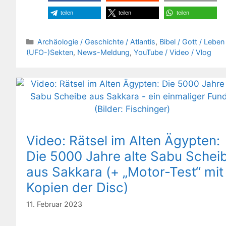
teilen
teilen
teilen
Kategorien
Archäologie / Geschichte / Atlantis
,
Bibel / Gott / Leben 
(UFO-)Sekten
,
News-Meldung
,
YouTube / Video / Vlog
Video: Rätsel im Alten Ägypten:
Die 5000 Jahre alte Sabu Schei
aus Sakkara (+ „Motor-Test“ mit
Kopien der Disc)
11. Februar 2023