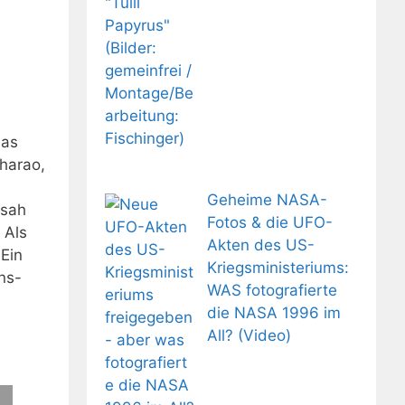
das
Pharao,
Geheime NASA-
 sah
Fotos & die UFO-
 Als
Akten des US-
 Ein
Kriegsministeriums:
ns-
WAS fotografierte
die NASA 1996 im
All? (Video)