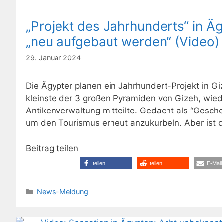
„Projekt des Jahrhunderts“ in Ä
„neu aufgebaut werden“ (Video)
29. Januar 2024
Die Ägypter planen ein Jahrhundert-Projekt in G
kleinste der 3 großen Pyramiden von Gizeh, wie
Antikenverwaltung mitteilte. Gedacht als “Gesche
um den Tourismus erneut anzukurbeln. Aber ist d
Beitrag teilen
teilen
teilen
E-Mail
Kategorien
News-Meldung