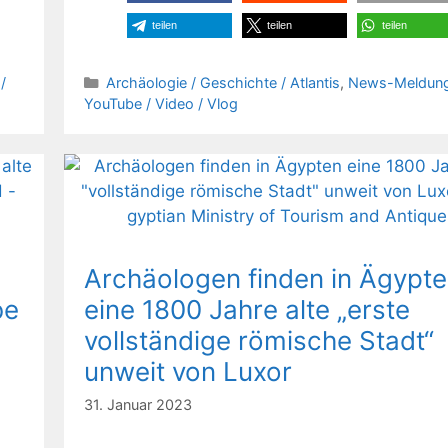
teilen
teilen
teilen
Kategorien
/
Archäologie / Geschichte / Atlantis
,
News-Meldun
YouTube / Video / Vlog
Archäologen finden in Ägypt
be
eine 1800 Jahre alte „erste
vollständige römische Stadt“
unweit von Luxor
31. Januar 2023