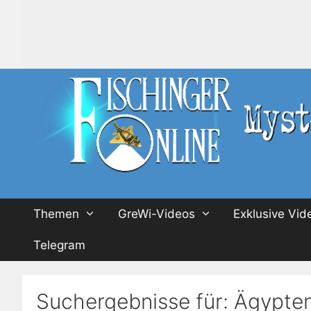
Zum
Inhalt
springen
Themen
GreWi-Videos
Exklusive Vid
Telegram
Suchergebnisse für:
Ägypte