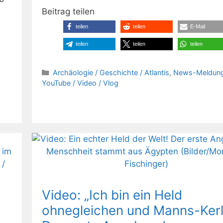
Beitrag teilen
teilen
teilen
E-Mail
teilen
teilen
teilen
Kategorien
Archäologie / Geschichte / Atlantis
,
News-Meldun
YouTube / Video / Vlog
Video: „Ich bin ein Held
ohnegleichen und Manns-Kerl