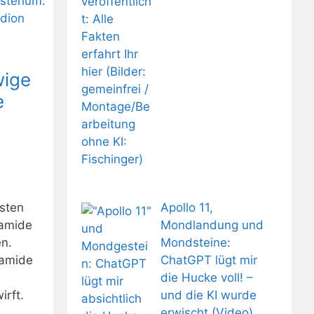
wige
e
Apollo 11,
hsten
Mondlandung und
ramide
Mondsteine:
en.
ChatGPT lügt mir
ramide
die Hucke voll! –
und die KI wurde
irft.
erwischt (Video)