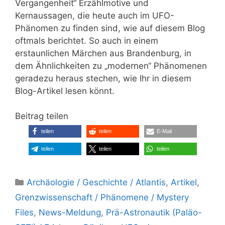
Vergangenheit“ Erzählmotive und
Kernaussagen, die heute auch im UFO-
Phänomen zu finden sind, wie auf diesem Blog
oftmals berichtet. So auch in einem
erstaunlichen Märchen aus Brandenburg, in
dem Ähnlichkeiten zu „modernen“ Phänomenen
geradezu heraus stechen, wie Ihr in diesem
Blog-Artikel lesen könnt.
Beitrag teilen
teilen
teilen
E-Mail
teilen
teilen
teilen
Kategorien
Archäologie / Geschichte / Atlantis
,
Artikel
,
Grenzwissenschaft / Phänomene / Mystery
Files
,
News-Meldung
,
Prä-Astronautik (Paläo-