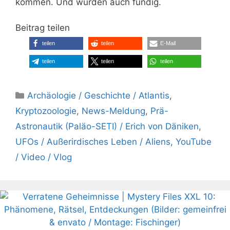
kommen. Und wurden auch fündig.
Beitrag teilen
teilen
teilen
E-Mail
teilen
teilen
teilen
Kategorien
Archäologie / Geschichte / Atlantis
,
Kryptozoologie
,
News-Meldung
,
Prä-
Astronautik (Paläo-SETI) / Erich von Däniken
,
UFOs / Außerirdisches Leben / Aliens
,
YouTube
/ Video / Vlog