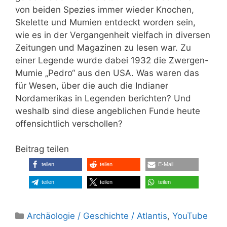
von beiden Spezies immer wieder Knochen,
Skelette und Mumien entdeckt worden sein,
wie es in der Vergangenheit vielfach in diversen
Zeitungen und Magazinen zu lesen war. Zu
einer Legende wurde dabei 1932 die Zwergen-
Mumie „Pedro“ aus den USA. Was waren das
für Wesen, über die auch die Indianer
Nordamerikas in Legenden berichten? Und
weshalb sind diese angeblichen Funde heute
offensichtlich verschollen?
Beitrag teilen
teilen
teilen
E-Mail
teilen
teilen
teilen
Kategorien
Archäologie / Geschichte / Atlantis
,
YouTube