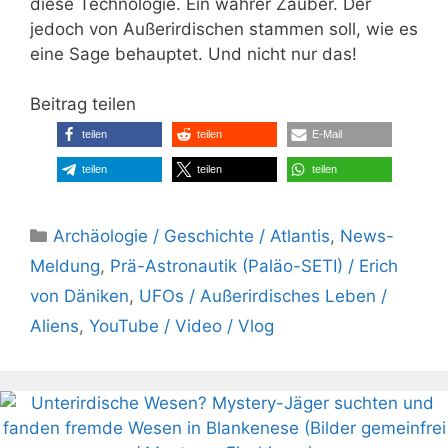
diese Technologie. Ein wahrer Zauber. Der
jedoch von Außerirdischen stammen soll, wie es
eine Sage behauptet. Und nicht nur das!
Beitrag teilen
teilen
teilen
E-Mail
teilen
teilen
teilen
Kategorien
Archäologie / Geschichte / Atlantis
,
News-
Meldung
,
Prä-Astronautik (Paläo-SETI) / Erich
von Däniken
,
UFOs / Außerirdisches Leben /
Aliens
,
YouTube / Video / Vlog