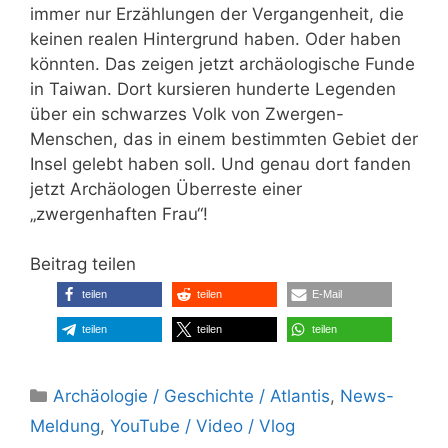
immer nur Erzählungen der Vergangenheit, die
keinen realen Hintergrund haben. Oder haben
könnten. Das zeigen jetzt archäologische Funde
in Taiwan. Dort kursieren hunderte Legenden
über ein schwarzes Volk von Zwergen-
Menschen, das in einem bestimmten Gebiet der
Insel gelebt haben soll. Und genau dort fanden
jetzt Archäologen Überreste einer
„zwergenhaften Frau“!
Beitrag teilen
teilen
teilen
E-Mail
teilen
teilen
teilen
Kategorien
Archäologie / Geschichte / Atlantis
,
News-
Meldung
,
YouTube / Video / Vlog