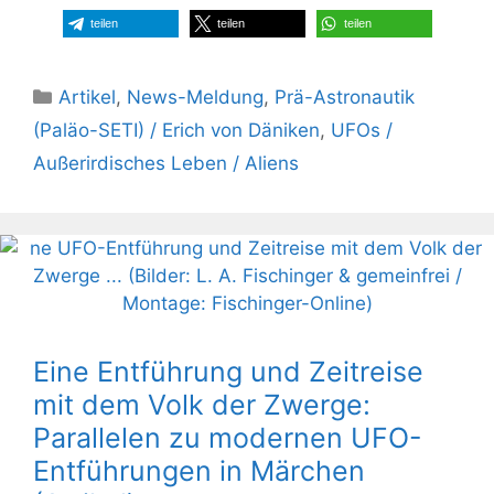
teilen
teilen
teilen
Kategorien
Artikel
,
News-Meldung
,
Prä-Astronautik
(Paläo-SETI) / Erich von Däniken
,
UFOs /
Außerirdisches Leben / Aliens
Eine Entführung und Zeitreise
mit dem Volk der Zwerge:
Parallelen zu modernen UFO-
Entführungen in Märchen