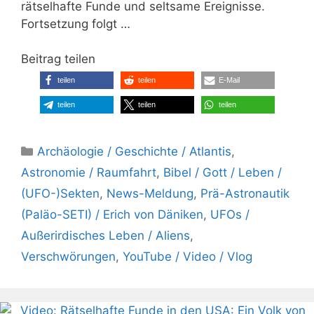
rätselhafte Funde und seltsame Ereignisse.
Fortsetzung folgt …
Beitrag teilen
teilen
teilen
E-Mail
teilen
teilen
teilen
Kategorien
Archäologie / Geschichte / Atlantis
,
Astronomie / Raumfahrt
,
Bibel / Gott / Leben /
(UFO-)Sekten
,
News-Meldung
,
Prä-Astronautik
(Paläo-SETI) / Erich von Däniken
,
UFOs /
Außerirdisches Leben / Aliens
,
Verschwörungen
,
YouTube / Video / Vlog