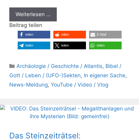
Weiterlesen …
Beitrag teilen
teilen
teilen
E-Mail
teilen
teilen
teilen
Kategorien
Archäologie / Geschichte / Atlantis
,
Bibel /
Gott / Leben / (UFO-)Sekten
,
In eigener Sache
,
News-Meldung
,
YouTube / Video / Vlog
Das Steinzeiträtsel: