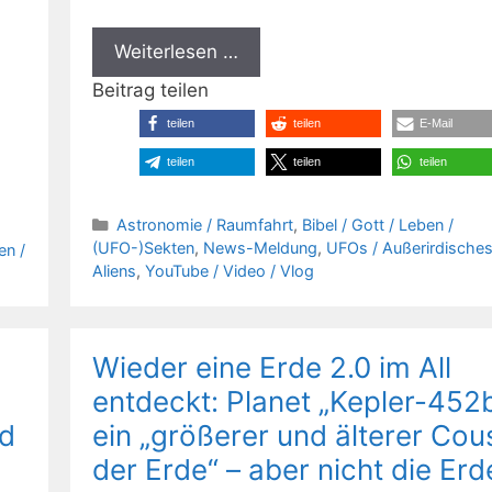
Weiterlesen …
Beitrag teilen
teilen
teilen
E-Mail
teilen
teilen
teilen
Kategorien
Astronomie / Raumfahrt
,
Bibel / Gott / Leben /
(UFO-)Sekten
,
News-Meldung
,
UFOs / Außerirdisches
en /
Aliens
,
YouTube / Video / Vlog
Wieder eine Erde 2.0 im All
entdeckt: Planet „Kepler-452b
rd
ein „größerer und älterer Cou
der Erde“ – aber nicht die Erd