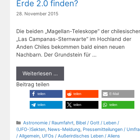
Erde 2.0 finden?
28. November 2015
Die beiden „Magellan-Teleskope“ der chilesische
„Las Campanas-Sternwarte“ im Hochland der
Anden Chiles bekommen bald einen neuen
Nachbarn. Der Grundstein für …
Weiterlesen …
Beitrag teilen
teilen
teilen
E-Mail
teilen
teilen
teilen
Kategorien
Astronomie / Raumfahrt
,
Bibel / Gott / Leben /
(UFO-)Sekten
,
News-Meldung
,
Pressemitteilungen / Umfr
/ Allgemein
,
UFOs / Außerirdisches Leben / Aliens