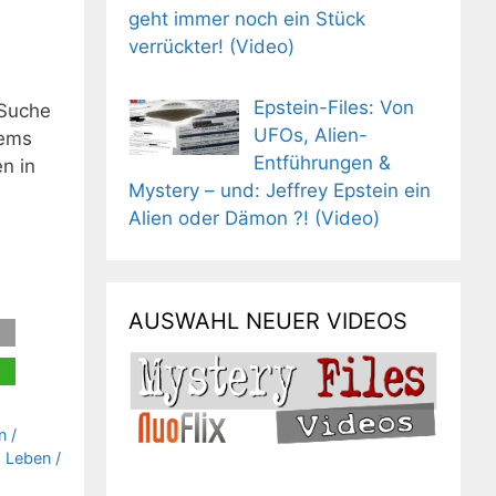
geht immer noch ein Stück
verrückter! (Video)
Epstein-Files: Von
 Suche
UFOs, Alien-
tems
Entführungen &
n in
Mystery – und: Jeffrey Epstein ein
Alien oder Dämon ?! (Video)
AUSWAHL NEUER VIDEOS
n /
 Leben /