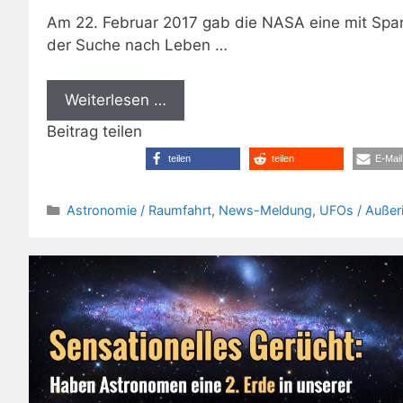
Am 22. Februar 2017 gab die NASA eine mit Spa
der Suche nach Leben …
Weiterlesen …
Beitrag teilen
teilen
teilen
E-Mail
Kategorien
Astronomie / Raumfahrt
,
News-Meldung
,
UFOs / Außeri