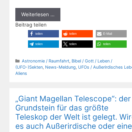
Weiterlesen …
Beitrag teilen
teilen
teilen
E-Mail
teilen
teilen
teilen
Kategorien
Astronomie / Raumfahrt
,
Bibel / Gott / Leben /
(UFO-)Sekten
,
News-Meldung
,
UFOs / Außerirdisches Leb
Aliens
„Giant Magellan Telescope“: der
Grundstein für das größte
Teleskop der Welt ist gelegt. Wi
es auch Außerirdische oder eine