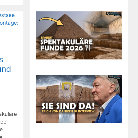
s
und
akuläre
see
te
e