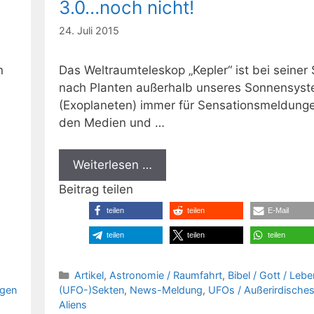
3.0…noch nicht!
24. Juli 2015
n
Das Weltraumteleskop „Kepler“ ist bei seiner
nach Planten außerhalb unseres Sonnensys
(Exoplaneten) immer für Sensationsmeldunge
den Medien und …
Weiterlesen …
Beitrag teilen
teilen
teilen
E-Mail
teilen
teilen
teilen
Kategorien
Artikel
,
Astronomie / Raumfahrt
,
Bibel / Gott / Lebe
agen
(UFO-)Sekten
,
News-Meldung
,
UFOs / Außerirdisches
Aliens