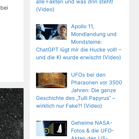
alle Fakten und was drin steht!
bei
(Video)
Apollo 11,
Mondlandung und
Mondsteine:
ChatGPT lügt mir die Hucke voll! –
und die KI wurde erwischt (Video)
UFOs bei den
Pharaonen vor 3500
Jahren: Die ganze
Geschichte des „Tulli Papyrus“ –
wirklich nur Fake?! (Video)
Geheime NASA-
Fotos & die UFO-
Akten des US-