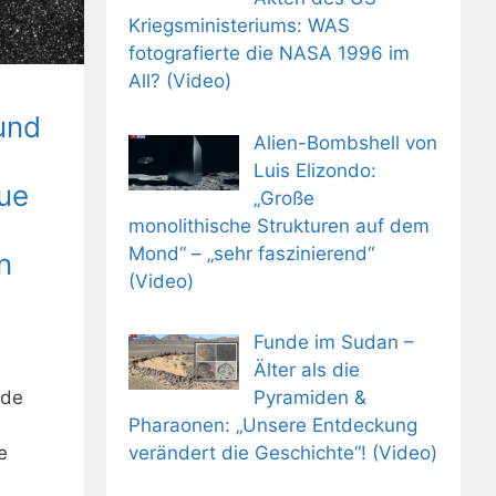
Kriegsministeriums: WAS
fotografierte die NASA 1996 im
All? (Video)
und
Alien-Bombshell von
Luis Elizondo:
eue
„Große
monolithische Strukturen auf dem
Mond“ – „sehr faszinierend“
n
(Video)
Funde im Sudan –
Älter als die
Pyramiden &
nde
Pharaonen: „Unsere Entdeckung
verändert die Geschichte“! (Video)
e