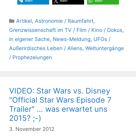
teilen
teilen
teilen
Kategorien
Artikel
,
Astronomie / Raumfahrt
,
Grenzwissenschaft im TV / Film / Kino / Dokus
,
In eigener Sache
,
News-Meldung
,
UFOs /
Außerirdisches Leben / Aliens
,
Weltuntergänge
/ Prophezeiungen
VIDEO: Star Wars vs. Disney
"Official Star Wars Episode 7
Trailer" … was erwartet uns
2015? ;-)
3. November 2012