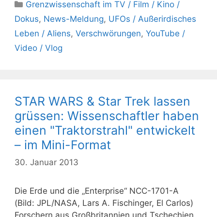
Kategorien
Grenzwissenschaft im TV / Film / Kino /
Dokus
,
News-Meldung
,
UFOs / Außerirdisches
Leben / Aliens
,
Verschwörungen
,
YouTube /
Video / Vlog
STAR WARS & Star Trek lassen
grüssen: Wissenschaftler haben
einen "Traktorstrahl" entwickelt
– im Mini-Format
30. Januar 2013
Die Erde und die „Enterprise“ NCC-1701-A
(Bild: JPL/NASA, Lars A. Fischinger, El Carlos)
Forschern aus Großbritannien und Tschechien