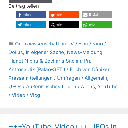
Beitrag teilen
teilen
teilen
E-Mail
teilen
teilen
teilen
Kategorien
Grenzwissenschaft im TV / Film / Kino /
Dokus
,
In eigener Sache
,
News-Meldung
,
Planet Nibiru & Zecharia Sitchin
,
Prä-
Astronautik (Paläo-SETI) / Erich von Däniken
,
Pressemitteilungen / Umfragen / Allgemein
,
UFOs / Außerirdisches Leben / Aliens
,
YouTube
/ Video / Vlog
+++YouTube-Video+++ UFOs in