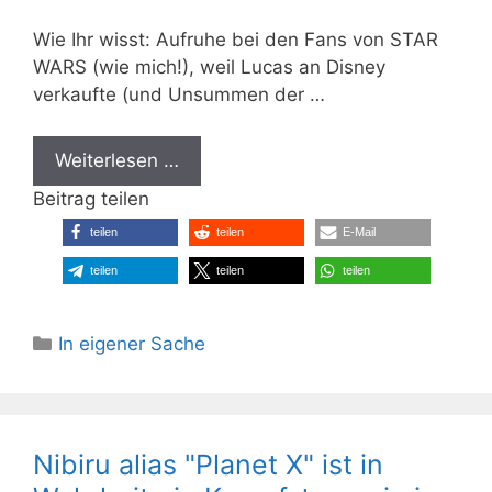
Wie Ihr wisst: Aufruhe bei den Fans von STAR
WARS (wie mich!), weil Lucas an Disney
verkaufte (und Unsummen der …
Weiterlesen …
Beitrag teilen
teilen
teilen
E-Mail
teilen
teilen
teilen
Kategorien
In eigener Sache
Nibiru alias "Planet X" ist in