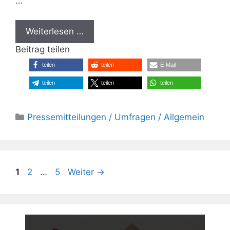
…
Weiterlesen …
Beitrag teilen
teilen
teilen
E-Mail
teilen
teilen
teilen
Kategorien
Pressemitteilungen / Umfragen / Allgemein
Seite
Seite
Seite
1
2
…
5
Weiter
→