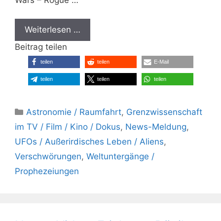
Weiterlesen …
Beitrag teilen
teilen
teilen
E-Mail
teilen
teilen
teilen
Kategorien
Astronomie / Raumfahrt
,
Grenzwissenschaft
im TV / Film / Kino / Dokus
,
News-Meldung
,
UFOs / Außerirdisches Leben / Aliens
,
Verschwörungen
,
Weltuntergänge /
Prophezeiungen