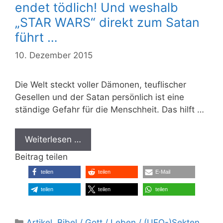
endet tödlich! Und weshalb
„STAR WARS“ direkt zum Satan
führt …
10. Dezember 2015
Die Welt steckt voller Dämonen, teuflischer
Gesellen und der Satan persönlich ist eine
ständige Gefahr für die Menschheit. Das hilft …
Weiterlesen …
Beitrag teilen
teilen
teilen
E-Mail
teilen
teilen
teilen
Kategorien
Artikel
,
Bibel / Gott / Leben / (UFO-)Sekten
,