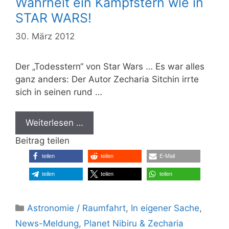
Wahrheit ein Kampfstern wie in
STAR WARS!
30. März 2012
Der „Todesstern“ von Star Wars … Es war alles
ganz anders: Der Autor Zecharia Sitchin irrte
sich in seinen rund …
Weiterlesen …
Beitrag teilen
teilen
teilen
E-Mail
teilen
teilen
teilen
Kategorien
Astronomie / Raumfahrt
,
In eigener Sache
,
News-Meldung
,
Planet Nibiru & Zecharia