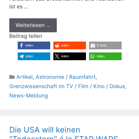
ist es …
Weiterlesen …
Beitrag teilen
teilen
teilen
E-Mail
teilen
teilen
teilen
Kategorien
Artikel
,
Astronomie / Raumfahrt
,
Grenzwissenschaft im TV / Film / Kino / Dokus
,
News-Meldung
Die USA will keinen