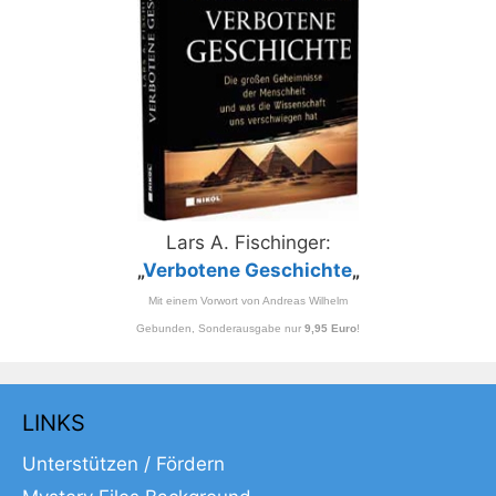
Lars A. Fischinger:
„
Verbotene Geschichte
„
Mit einem Vorwort von Andreas Wilhelm
Gebunden, Sonderausgabe nur
9,95 Euro
!
LINKS
Unterstützen / Fördern