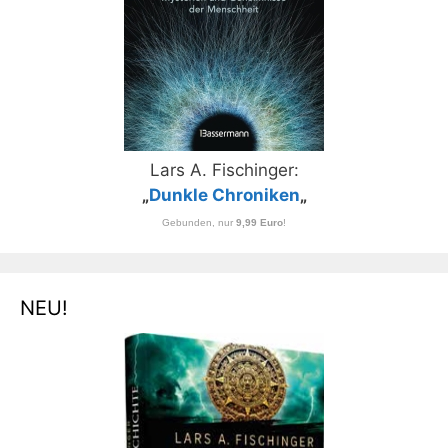
Lars A. Fischinger:
„
Dunkle Chroniken
„
Gebunden, nur
9,99 Euro
!
NEU!