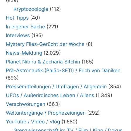
(859)
Kryptozoologie
(112)
Hot Tipps
(40)
In eigener Sache
(221)
Interviews
(185)
Mystery Files-Gerücht der Woche
(8)
News-Meldung
(2.029)
Planet Nibiru & Zecharia Sitchin
(165)
Prä-Astronautik (Paläo-SETI) / Erich von Däniken
(893)
Pressemitteilungen / Umfragen / Allgemein
(354)
UFOs / Außerirdisches Leben / Aliens
(1.349)
Verschwörungen
(663)
Weltuntergänge / Prophezeiungen
(292)
YouTube / Video / Vlog
(1.580)
Grenzwissenschaft im TV / Film / Kino / Dokus