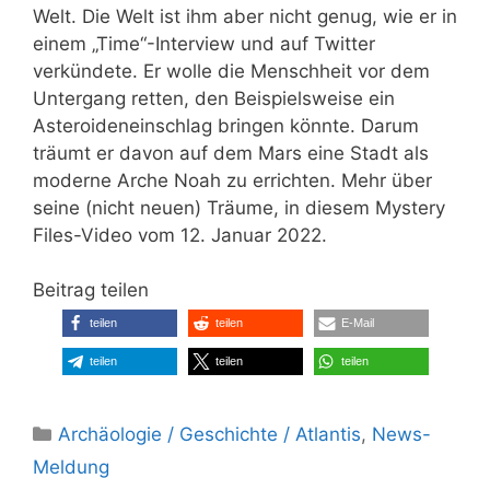
Welt. Die Welt ist ihm aber nicht genug, wie er in
einem „Time“-Interview und auf Twitter
verkündete. Er wolle die Menschheit vor dem
Untergang retten, den Beispielsweise ein
Asteroideneinschlag bringen könnte. Darum
träumt er davon auf dem Mars eine Stadt als
moderne Arche Noah zu errichten. Mehr über
seine (nicht neuen) Träume, in diesem Mystery
Files-Video vom 12. Januar 2022.
Beitrag teilen
teilen
teilen
E-Mail
teilen
teilen
teilen
Kategorien
Archäologie / Geschichte / Atlantis
,
News-
Meldung