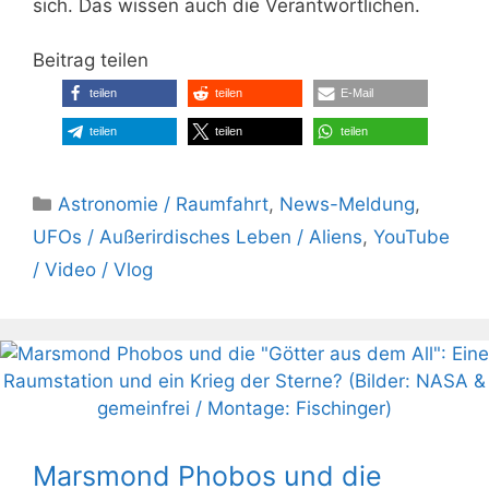
sich. Das wissen auch die Verantwortlichen.
Beitrag teilen
teilen
teilen
E-Mail
teilen
teilen
teilen
Kategorien
Astronomie / Raumfahrt
,
News-Meldung
,
UFOs / Außerirdisches Leben / Aliens
,
YouTube
/ Video / Vlog
Marsmond Phobos und die