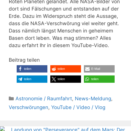
Roten Planeten gelandet. Alle NASA-Bilder von
dort sind Fälschungen und entstanden auf der
Erde. Dazu im Widerspruch steht die Aussage,
dass die NASA-Verschwörung viel weiter geht.
Dass nämlich längst Menschen in geheimem
Basen dort leben. Was mag stimmen? Alles
dazu erfahrt Ihr in diesem YouTube-Video.
Beitrag teilen
teilen
teilen
E-Mail
teilen
teilen
teilen
Kategorien
Astronomie / Raumfahrt
,
News-Meldung
,
Verschwörungen
,
YouTube / Video / Vlog