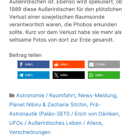
Außerirdischen ist. Ebenso wird spekuliert, ob
1989 diese Außerirdischen für den plötzlichen
Verlust einer sowjetischen Raumsonde
verantwortlich waren, die Phobos erkunden
sollte. Kurz vor dem Verlust habe sie mehr als
seltsame Fotos von dort zur Erde gesandt.
Beitrag teilen
teilen
teilen
E-Mail
teilen
teilen
teilen
Kategorien
Astronomie / Raumfahrt
,
News-Meldung
,
Planet Nibiru & Zecharia Sitchin
,
Prä-
Astronautik (Paläo-SETI) / Erich von Däniken
,
UFOs / Außerirdisches Leben / Aliens
,
Verschwörungen