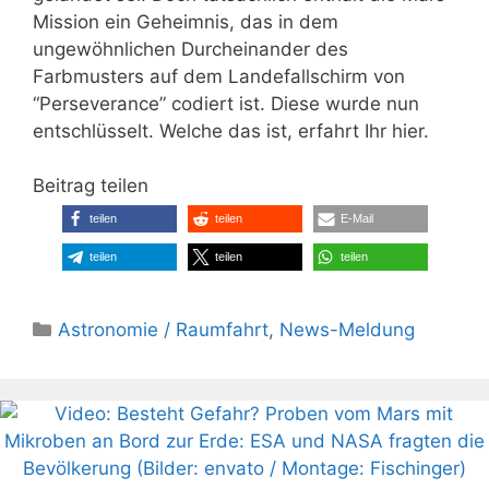
Mission ein Geheimnis, das in dem
ungewöhnlichen Durcheinander des
Farbmusters auf dem Landefallschirm von
“Perseverance” codiert ist. Diese wurde nun
entschlüsselt. Welche das ist, erfahrt Ihr hier.
Beitrag teilen
teilen
teilen
E-Mail
teilen
teilen
teilen
Kategorien
Astronomie / Raumfahrt
,
News-Meldung