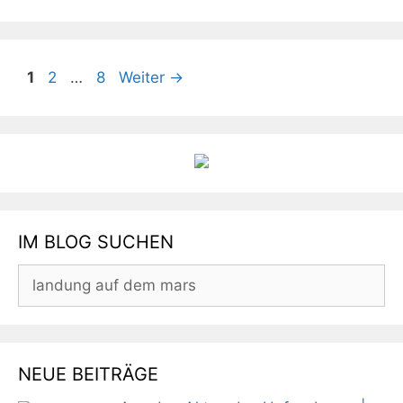
Seite
Seite
Seite
1
2
…
8
Weiter
→
IM BLOG SUCHEN
Suchen
nach:
NEUE BEITRÄGE