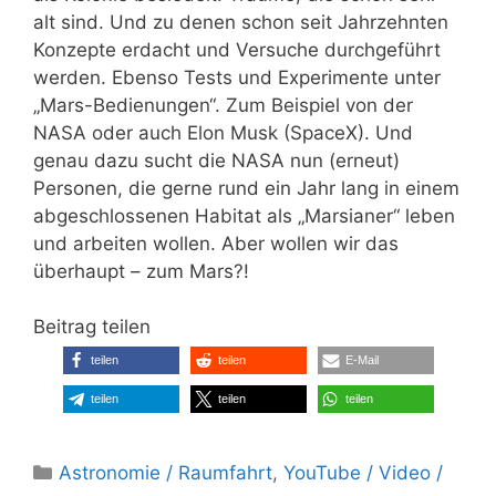
alt sind. Und zu denen schon seit Jahrzehnten
Konzepte erdacht und Versuche durchgeführt
werden. Ebenso Tests und Experimente unter
„Mars-Bedienungen“. Zum Beispiel von der
NASA oder auch Elon Musk (SpaceX). Und
genau dazu sucht die NASA nun (erneut)
Personen, die gerne rund ein Jahr lang in einem
abgeschlossenen Habitat als „Marsianer“ leben
und arbeiten wollen. Aber wollen wir das
überhaupt – zum Mars?!
Beitrag teilen
teilen
teilen
E-Mail
teilen
teilen
teilen
Kategorien
Astronomie / Raumfahrt
,
YouTube / Video /