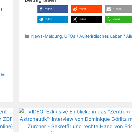
h
teilen
teilen
E-Mail
teilen
teilen
teilen
Kategorien
News-Meldung
,
UFOs / Außerirdisches Leben / Ali
 im