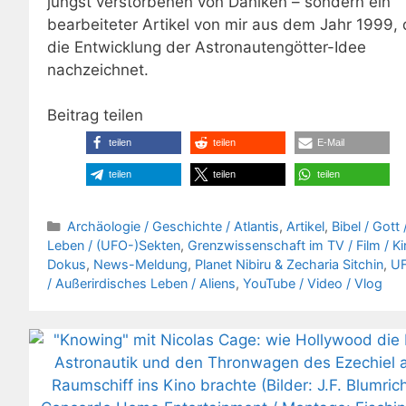
jüngst verstorbenen von Däniken – sondern ein
bearbeiteter Artikel von mir aus dem Jahr 1999, 
die Entwicklung der Astronautengötter-Idee
nachzeichnet.
Beitrag teilen
teilen
teilen
E-Mail
teilen
teilen
teilen
Kategorien
Archäologie / Geschichte / Atlantis
,
Artikel
,
Bibel / Gott 
Leben / (UFO-)Sekten
,
Grenzwissenschaft im TV / Film / Ki
Dokus
,
News-Meldung
,
Planet Nibiru & Zecharia Sitchin
,
U
/ Außerirdisches Leben / Aliens
,
YouTube / Video / Vlog