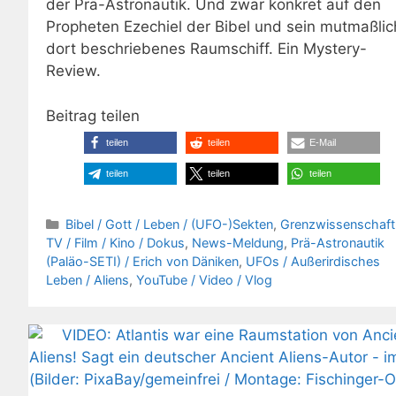
der Prä-Astronautik. Und zwar konkret auf den
Propheten Ezechiel der Bibel und sein mutmaßlic
dort beschriebenes Raumschiff. Ein Mystery-
Review.
Beitrag teilen
teilen
teilen
E-Mail
teilen
teilen
teilen
Kategorien
Bibel / Gott / Leben / (UFO-)Sekten
,
Grenzwissenschaft
TV / Film / Kino / Dokus
,
News-Meldung
,
Prä-Astronautik
(Paläo-SETI) / Erich von Däniken
,
UFOs / Außerirdisches
Leben / Aliens
,
YouTube / Video / Vlog