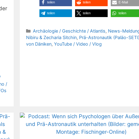
teilen
teilen
E-Mail
der
teilen
teilen
teilen
Kategorien
Archäologie / Geschichte / Atlantis
,
News-Meldun
Nibiru & Zecharia Sitchin
,
Prä-Astronautik (Paläo-SETI)
von Däniken
,
YouTube / Video / Vlog
/
no /
FOs