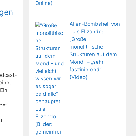
ogen
Alien-Bombshell von
Luis Elizondo:
„Große
monolithische
Strukturen auf dem
Mond“ – „sehr
faszinierend“
odcast-
(Video)
eihe,
Ein
he“
t.