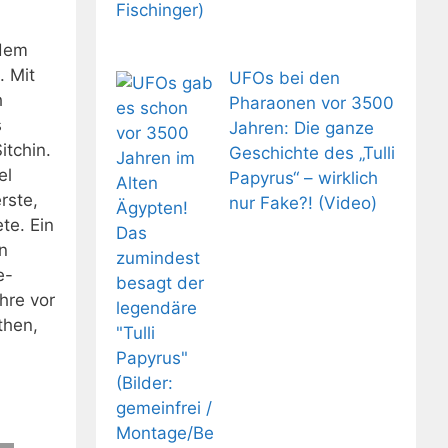
 dem
. Mit
UFOs bei den
h
Pharaonen vor 3500
s
Jahren: Die ganze
itchin.
Geschichte des „Tulli
el
Papyrus“ – wirklich
rste,
nur Fake?! (Video)
te. Ein
n
e-
hre vor
then,