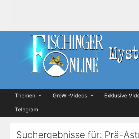
Zum
Inhalt
springen
Themen
GreWi-Videos
Exklusive Vid
Telegram
Suchergebnisse für:
Prä-Ast