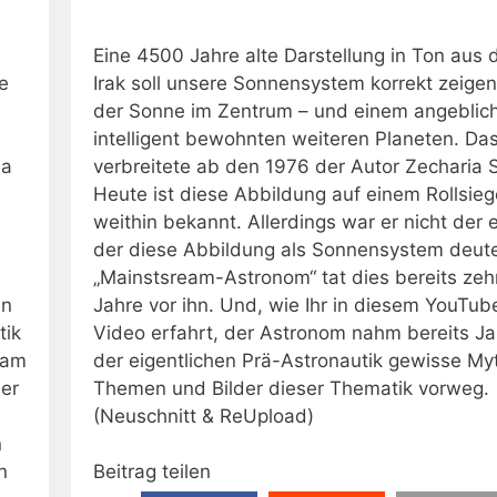
Eine 4500 Jahre alte Darstellung in Ton aus
e
Irak soll unsere Sonnensystem korrekt zeigen
der Sonne im Zentrum – und einem angeblic
intelligent bewohnten weiteren Planeten. Da
ma
verbreitete ab den 1976 der Autor Zecharia S
Heute ist diese Abbildung auf einem Rollsieg
weithin bekannt. Allerdings war er nicht der e
der diese Abbildung als Sonnensystem deute
„Mainstsream-Astronom“ tat dies bereits zeh
en
Jahre vor ihn. Und, wie Ihr in diesem YouTub
tik
Video erfahrt, der Astronom nahm bereits Ja
kam
der eigentlichen Prä-Astronautik gewisse My
der
Themen und Bilder dieser Thematik vorweg.
(Neuschnitt & ReUpload)
n
n
Beitrag teilen