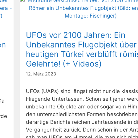
UFOs vor 2100 Jahren: Ein
en
Unbekanntes Flugobjekt über
heutigen Türkei verblüfft röm
Gelehrte! (+ Videos)
12. März 2023
UFOs (UAPs) sind längst nicht nur die klassi
Fliegende Untertassen. Schon seit jeher wer
Da
unbekannte Objekte am oder sogar vom Him
den unterschiedlichsten Formen beschrieben
rde
derartige Berichte reichen Jahrtausende in d
Vergangenheit zurück. Denn schon in der Ant
sah man UFOs am Himmel, die man sich nich