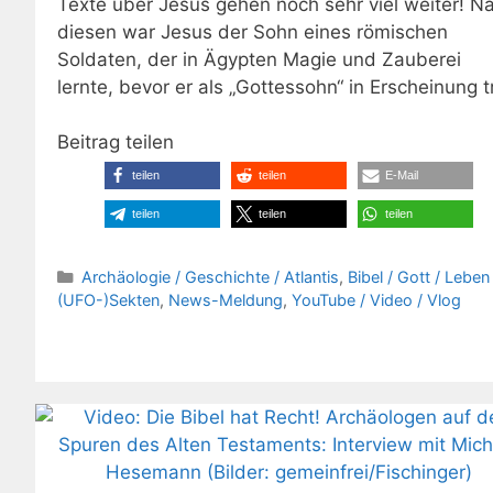
Texte über Jesus gehen noch sehr viel weiter! N
diesen war Jesus der Sohn eines römischen
Soldaten, der in Ägypten Magie und Zauberei
lernte, bevor er als „Gottessohn“ in Erscheinung t
Beitrag teilen
teilen
teilen
E-Mail
teilen
teilen
teilen
Kategorien
Archäologie / Geschichte / Atlantis
,
Bibel / Gott / Leben 
(UFO-)Sekten
,
News-Meldung
,
YouTube / Video / Vlog