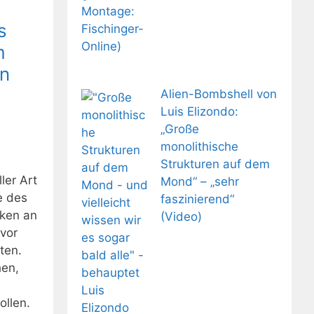
s
m
in
Alien-Bombshell von
Luis Elizondo:
„Große
monolithische
Strukturen auf dem
ler Art
Mond“ – „sehr
e des
faszinierend“
nken an
(Video)
 vor
ten.
hen,
ollen.