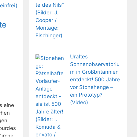
te
Uraltes
Sonnenobservatoriu
m in Großbritannien
entdeckt! 500 Jahre
vor Stonehenge –
ein Prototyp?
(Video)
s eine
chen
gen
Lourdes
Kirche