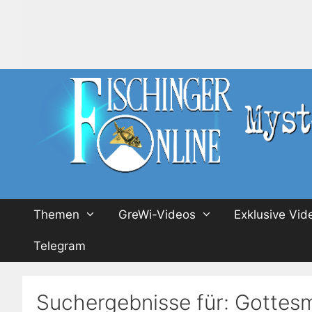
Zum
Inhalt
springen
Themen
GreWi-Videos
Exklusive Vid
Telegram
Suchergebnisse für:
Gottesm