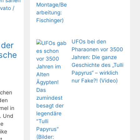
UFOs bei den
 der
Pharaonen vor 3500
ische
Jahren: Die ganze
Geschichte des „Tulli
Papyrus“ – wirklich
nur Fake?! (Video)
schen
den
mel in
. Und
ie
ike
t