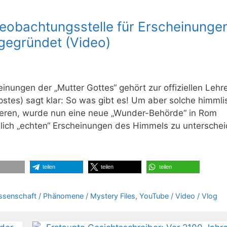
eobachtungsstelle für Erscheinunge
gegründet (Video)
nungen der „Mutter Gottes“ gehört zur offiziellen Lehr
stes) sagt klar: So was gibt es! Um aber solche himml
ieren, wurde nun eine neue „Wunder-Behörde“ in Rom
ich „echten“ Erscheinungen des Himmels zu unterschei
teilen
teilen
teilen
senschaft / Phänomene / Mystery Files
,
YouTube / Video / Vlog