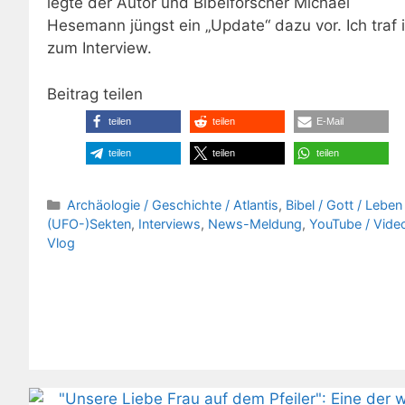
legte der Autor und Bibelforscher Michael
Hesemann jüngst ein „Update“ dazu vor. Ich traf 
zum Interview.
Beitrag teilen
teilen
teilen
E-Mail
teilen
teilen
teilen
Kategorien
Archäologie / Geschichte / Atlantis
,
Bibel / Gott / Leben 
(UFO-)Sekten
,
Interviews
,
News-Meldung
,
YouTube / Video
Vlog