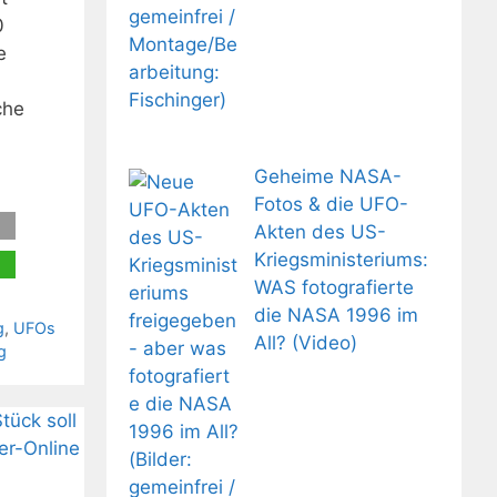
0
e
che
Geheime NASA-
Fotos & die UFO-
Akten des US-
Kriegsministeriums:
WAS fotografierte
die NASA 1996 im
g
,
UFOs
All? (Video)
g