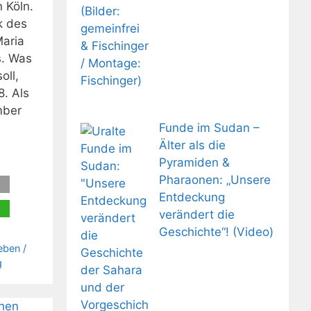
n Köln.
k des
Maria
s. Was
oll,
. Als
mber
Funde im Sudan –
Älter als die
Pyramiden &
Pharaonen: „Unsere
Entdeckung
verändert die
Geschichte“! (Video)
Leben /
g