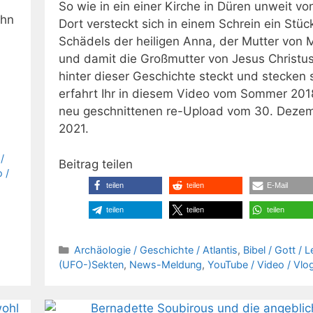
So wie in ein einer Kirche in Düren unweit vo
ihn
Dort versteckt sich in einem Schrein ein Stüc
Schädels der heiligen Anna, der Mutter von 
und damit die Großmutter von Jesus Christu
hinter dieser Geschichte steckt und stecken s
erfahrt Ihr in diesem Video vom Sommer 2018
neu geschnittenen re-Upload vom 30. Deze
2021.
/
Beitrag teilen
 /
teilen
teilen
E-Mail
teilen
teilen
teilen
Kategorien
Archäologie / Geschichte / Atlantis
,
Bibel / Gott / 
(UFO-)Sekten
,
News-Meldung
,
YouTube / Video / Vlo