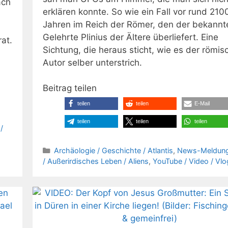
ach
erklären konnte. So wie ein Fall vor rund 210
Jahren im Reich der Römer, den der bekannt
Gelehrte Plinius der Ältere überliefert. Eine
rat.
Sichtung, die heraus sticht, wie es der römis
Autor selber unterstrich.
Beitrag teilen
teilen
teilen
E-Mail
teilen
teilen
teilen
/
Kategorien
Archäologie / Geschichte / Atlantis
,
News-Meldun
/ Außerirdisches Leben / Aliens
,
YouTube / Video / Vlo