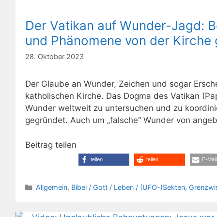
Der Vatikan auf Wunder-Jagd: B
und Phänomene von der Kirche 
28. Oktober 2023
Der Glaube an Wunder, Zeichen und sogar Erschei
katholischen Kirche. Das Dogma des Vatikan (Pap
Wunder weltweit zu untersuchen und zu koordin
gegründet. Auch um „falsche“ Wunder von angebl
Beitrag teilen
teilen
teilen
E-Mail
Kategorien
Allgemein
,
Bibel / Gott / Leben / (UFO-)Sekten
,
Grenzwis