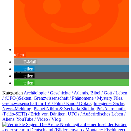
teilen
E-Mail
teilen
teilen
teilen
Kategorien
Archäologie / Geschichte / Atlantis
,
Bibel / Gott / Leben
/ (UFO-)Sekten
,
Grenzwissenschaft / Phänomene / Mystery Files
,
Grenzwissenschaft im TV / Film / Kino / Dokus
,
In eigener Sache
,
News-Meldung
,
Planet Nibiru & Zecharia Sitchin
,
Prä-Astronautik
(Paläo-SETI) / Erich von Däniken
,
UFOs / Außerirdisches Leben /
Aliens
,
YouTube / Video / Vlog