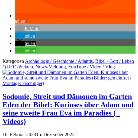
teilen
E-Mail
teilen
teilen
teilen
Kategorien
Archäologie / Geschichte / Atlantis
,
Bibel / Gott / Leben
/ (UFO-)Sekten
,
News-Meldung
,
YouTube / Video / Vlog
Sodomie, Streit und Dämonen im Garten
Eden der Bibel: Kurioses über Adam und
seine zweite Frau Eva im Paradies (+
Videos)
16. Februar 2023
15. Dezember 2022