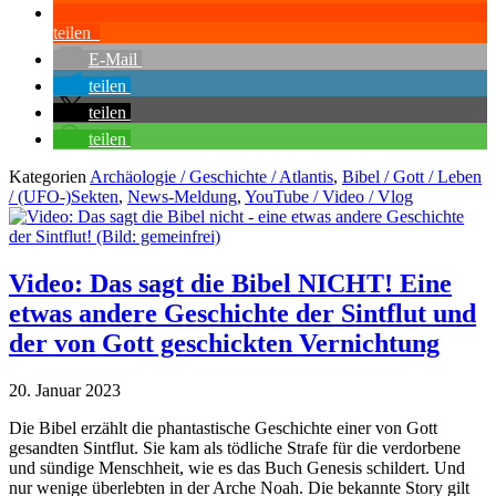
teilen
E-Mail
teilen
teilen
teilen
Kategorien
Archäologie / Geschichte / Atlantis
,
Bibel / Gott / Leben
/ (UFO-)Sekten
,
News-Meldung
,
YouTube / Video / Vlog
Video: Das sagt die Bibel NICHT! Eine
etwas andere Geschichte der Sintflut und
der von Gott geschickten Vernichtung
20. Januar 2023
Die Bibel erzählt die phantastische Geschichte einer von Gott
gesandten Sintflut. Sie kam als tödliche Strafe für die verdorbene
und sündige Menschheit, wie es das Buch Genesis schildert. Und
nur wenige überlebten in der Arche Noah. Die bekannte Story gilt