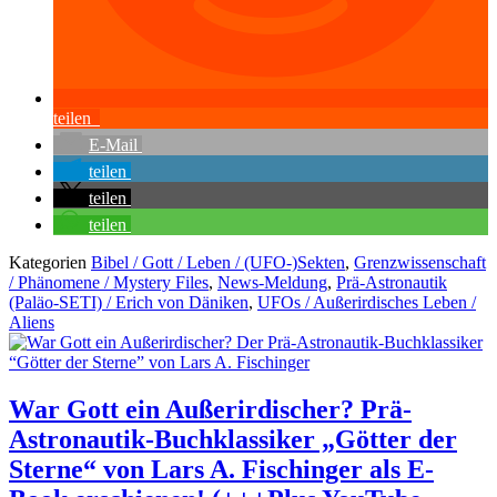
teilen
E-Mail
teilen
teilen
teilen
Kategorien
Bibel / Gott / Leben / (UFO-)Sekten
,
Grenzwissenschaft
/ Phänomene / Mystery Files
,
News-Meldung
,
Prä-Astronautik
(Paläo-SETI) / Erich von Däniken
,
UFOs / Außerirdisches Leben /
Aliens
War Gott ein Außerirdischer? Prä-
Astronautik-Buchklassiker „Götter der
Sterne“ von Lars A. Fischinger als E-