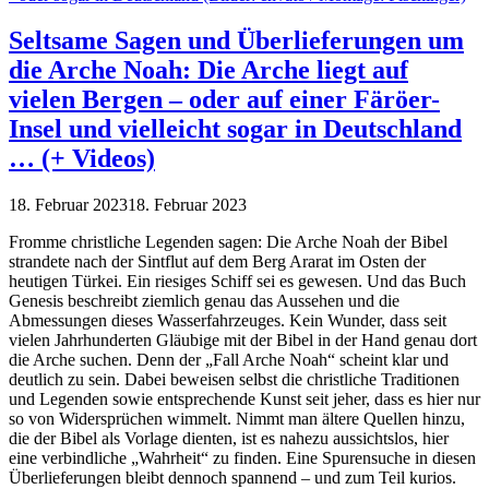
Seltsame Sagen und Überlieferungen um
die Arche Noah: Die Arche liegt auf
vielen Bergen – oder auf einer Färöer-
Insel und vielleicht sogar in Deutschland
… (+ Videos)
18. Februar 2023
18. Februar 2023
Fromme christliche Legenden sagen: Die Arche Noah der Bibel
strandete nach der Sintflut auf dem Berg Ararat im Osten der
heutigen Türkei. Ein riesiges Schiff sei es gewesen. Und das Buch
Genesis beschreibt ziemlich genau das Aussehen und die
Abmessungen dieses Wasserfahrzeuges. Kein Wunder, dass seit
vielen Jahrhunderten Gläubige mit der Bibel in der Hand genau dort
die Arche suchen. Denn der „Fall Arche Noah“ scheint klar und
deutlich zu sein. Dabei beweisen selbst die christliche Traditionen
und Legenden sowie entsprechende Kunst seit jeher, dass es hier nur
so von Widersprüchen wimmelt. Nimmt man ältere Quellen hinzu,
die der Bibel als Vorlage dienten, ist es nahezu aussichtslos, hier
eine verbindliche „Wahrheit“ zu finden. Eine Spurensuche in diesen
Überlieferungen bleibt dennoch spannend – und zum Teil kurios.