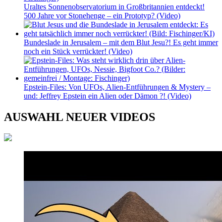
Uraltes Sonnenobservatorium in Großbritannien entdeckt!
500 Jahre vor Stonehenge – ein Prototyp? (Video)
Bundeslade in Jerusalem – mit dem Blut Jesu?! Es geht immer
noch ein Stück verrückter! (Video)
Epstein-Files: Von UFOs, Alien-Entführungen & Mystery –
und: Jeffrey Epstein ein Alien oder Dämon ?! (Video)
AUSWAHL NEUER VIDEOS