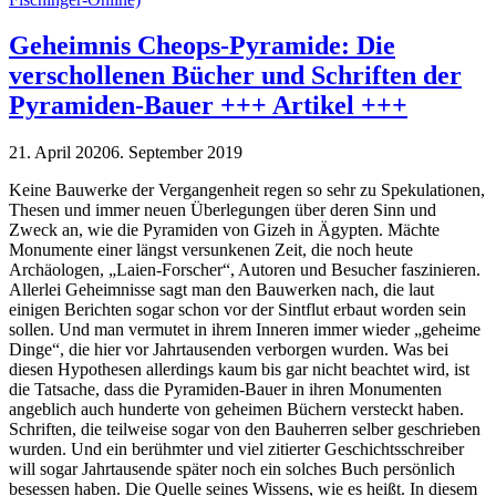
Geheimnis Cheops-Pyramide: Die
verschollenen Bücher und Schriften der
Pyramiden-Bauer +++ Artikel +++
21. April 2020
6. September 2019
Keine Bauwerke der Vergangenheit regen so sehr zu Spekulationen,
Thesen und immer neuen Überlegungen über deren Sinn und
Zweck an, wie die Pyramiden von Gizeh in Ägypten. Mächte
Monumente einer längst versunkenen Zeit, die noch heute
Archäologen, „Laien-Forscher“, Autoren und Besucher faszinieren.
Allerlei Geheimnisse sagt man den Bauwerken nach, die laut
einigen Berichten sogar schon vor der Sintflut erbaut worden sein
sollen. Und man vermutet in ihrem Inneren immer wieder „geheime
Dinge“, die hier vor Jahrtausenden verborgen wurden. Was bei
diesen Hypothesen allerdings kaum bis gar nicht beachtet wird, ist
die Tatsache, dass die Pyramiden-Bauer in ihren Monumenten
angeblich auch hunderte von geheimen Büchern versteckt haben.
Schriften, die teilweise sogar von den Bauherren selber geschrieben
wurden. Und ein berühmter und viel zitierter Geschichtsschreiber
will sogar Jahrtausende später noch ein solches Buch persönlich
besessen haben. Die Quelle seines Wissens, wie es heißt. In diesem