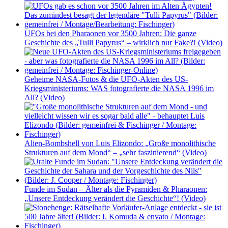
UFOs bei den Pharaonen vor 3500 Jahren: Die ganze
Geschichte des „Tulli Papyrus“ – wirklich nur Fake?! (Video)
Geheime NASA-Fotos & die UFO-Akten des US-
Kriegsministeriums: WAS fotografierte die NASA 1996 im
All? (Video)
Alien-Bombshell von Luis Elizondo: „Große monolithische
Strukturen auf dem Mond“ – „sehr faszinierend“ (Video)
Funde im Sudan – Älter als die Pyramiden & Pharaonen:
„Unsere Entdeckung verändert die Geschichte“! (Video)