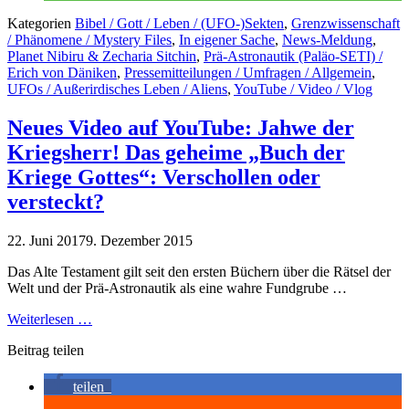
Kategorien
Bibel / Gott / Leben / (UFO-)Sekten
,
Grenzwissenschaft
/ Phänomene / Mystery Files
,
In eigener Sache
,
News-Meldung
,
Planet Nibiru & Zecharia Sitchin
,
Prä-Astronautik (Paläo-SETI) /
Erich von Däniken
,
Pressemitteilungen / Umfragen / Allgemein
,
UFOs / Außerirdisches Leben / Aliens
,
YouTube / Video / Vlog
Neues Video auf YouTube: Jahwe der
Kriegsherr! Das geheime „Buch der
Kriege Gottes“: Verschollen oder
versteckt?
22. Juni 2017
9. Dezember 2015
Das Alte Testament gilt seit den ersten Büchern über die Rätsel der
Welt und der Prä-Astronautik als eine wahre Fundgrube …
Weiterlesen …
Beitrag teilen
teilen