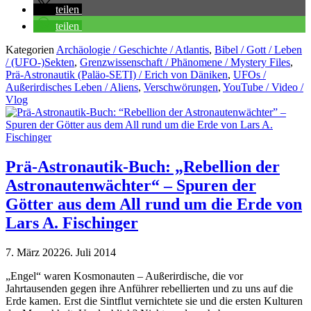
teilen
teilen
Kategorien
Archäologie / Geschichte / Atlantis
,
Bibel / Gott / Leben
/ (UFO-)Sekten
,
Grenzwissenschaft / Phänomene / Mystery Files
,
Prä-Astronautik (Paläo-SETI) / Erich von Däniken
,
UFOs /
Außerirdisches Leben / Aliens
,
Verschwörungen
,
YouTube / Video /
Vlog
Prä-Astronautik-Buch: „Rebellion der
Astronautenwächter“ – Spuren der
Götter aus dem All rund um die Erde von
Lars A. Fischinger
7. März 2022
6. Juli 2014
„Engel“ waren Kosmonauten – Außerirdische, die vor
Jahrtausenden gegen ihre Anführer rebellierten und zu uns auf die
Erde kamen. Erst die Sintflut vernichtete sie und die ersten Kulturen