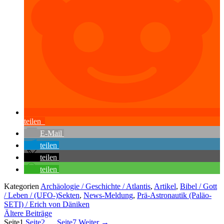
teilen
E-Mail
teilen
teilen
teilen
Kategorien
Archäologie / Geschichte / Atlantis
,
Artikel
,
Bibel / Gott
/ Leben / (UFO-)Sekten
,
News-Meldung
,
Prä-Astronautik (Paläo-
SETI) / Erich von Däniken
Ältere Beiträge
Seite
1
Seite
2
…
Seite
7
Weiter
→