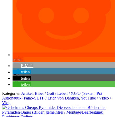
teilen
E-Mail
teilen
teilen
teilen
Kategorien
Artikel
,
Bibel / Gott / Leben / (UFO-)Sekten
,
Prä-
Astronautik (Paläo-SETI) / Erich von Däniken
,
YouTube / Video /
Vlog