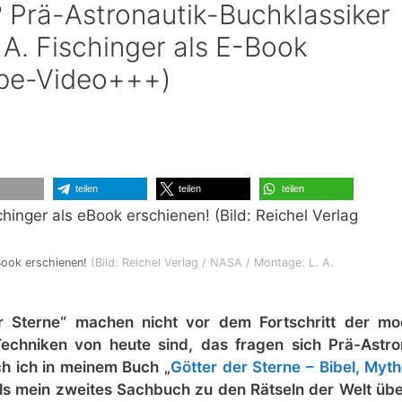
? Prä-Astronautik-Buchklassiker
 A. Fischinger als E-Book
ube-Video+++)
teilen
teilen
teilen
-Book erschienen!
(Bild: Reichel Verlag / NASA / Montage: L. A.
er Sterne“ machen nicht vor dem Fortschritt der m
echniken von heute sind, das fragen sich Prä-Astro
ch ich in meinem Buch „
Götter der Sterne – Bibel, Myt
ls mein zweites Sachbuch zu den Rätseln der Welt üb