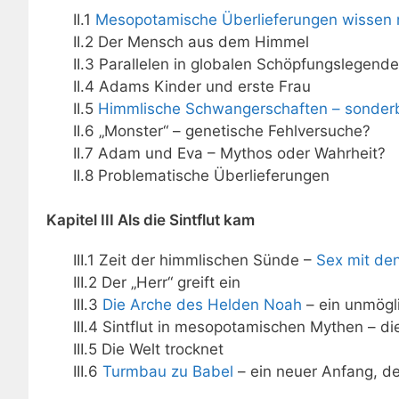
II.1
Mesopotamische Überlieferungen wissen
II.2 Der Mensch aus dem Himmel
II.3 Parallelen in globalen Schöpfungslegende
II.4 Adams Kinder und erste Frau
II.5
Himmlische Schwangerschaften – sonde
II.6 „Monster“ – genetische Fehlversuche?
II.7 Adam und Eva – Mythos oder Wahrheit?
II.8 Problematische Überlieferungen
Kapitel III Als die Sintflut kam
III.1 Zeit der himmlischen Sünde –
Sex mit de
III.2 Der „Herr“ greift ein
III.3
Die Arche des Helden Noah
– ein unmögl
III.4 Sintflut in mesopotamischen Mythen – di
III.5 Die Welt trocknet
III.6
Turmbau zu Babel
– ein neuer Anfang, der