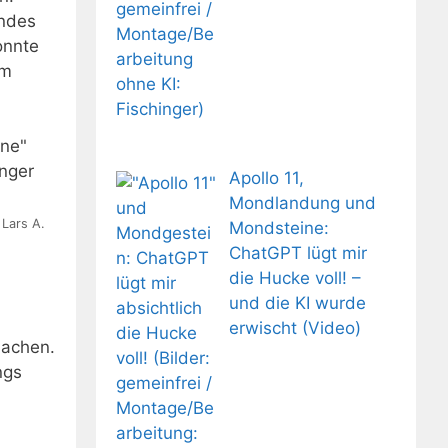
ndes
onnte
am
Apollo 11,
Mondlandung und
 Lars A.
Mondsteine:
ChatGPT lügt mir
die Hucke voll! –
und die KI wurde
erwischt (Video)
lachen.
ngs