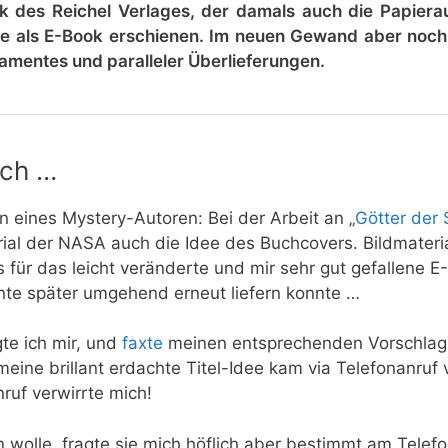
nk des Reichel Verlages, der damals auch die Papier
abe als E-Book erschienen. Im neuen Gewand aber noc
tamentes und paralleler Überlieferungen.
sch …
 eines Mystery-Autoren: Bei der Arbeit an „
Götter der 
rial der NASA auch die Idee des Buchcovers. Bildmateri
 für das leicht veränderte und mir sehr gut gefallene E
nte später umgehend erneut liefern konnte …
te ich mir, und
faxte
meinen entsprechenden Vorschlag 
eine brillant erdachte Titel-Idee kam via Telefonanruf 
ruf verwirrte mich!
wolle, fragte sie mich höflich aber bestimmt am Telefo