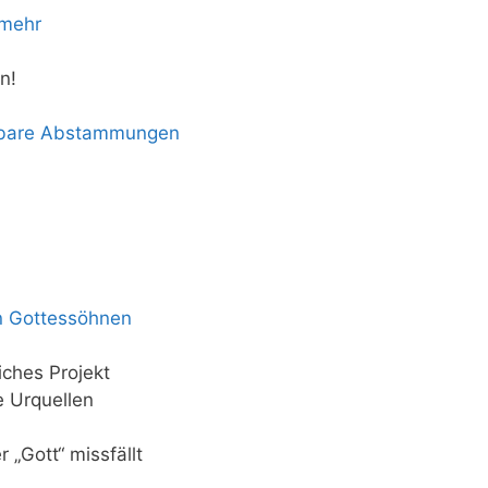
 mehr
n!
rbare Abstammungen
n Gottessöhnen
iches Projekt
e Urquellen
 „Gott“ missfällt