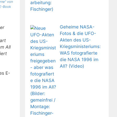
rne“ von
 E-Book
Geheime NASA-
er
Fotos & die UFO-
Akten des US-
art
Kriegsministeriums:
m All
WAS fotografierte
iert
die NASA 1996 im
All? (Video)
es E-