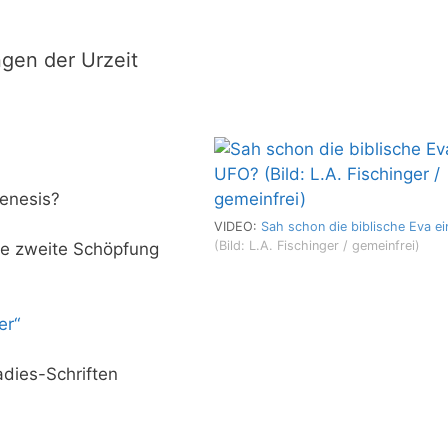
ngen der Urzeit
Genesis?
VIDEO:
Sah schon die biblische Eva e
(Bild: L.A. Fischinger / gemeinfrei)
ie zweite Schöpfung
er“
adies-Schriften