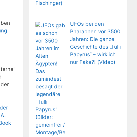
eben
UFOs bei den
ung
Pharaonen vor 3500
Jahren: Die ganze
Geschichte des „Tulli
Papyrus“ – wirklich
nur Fake?! (Video)
Sterne“
m
 der