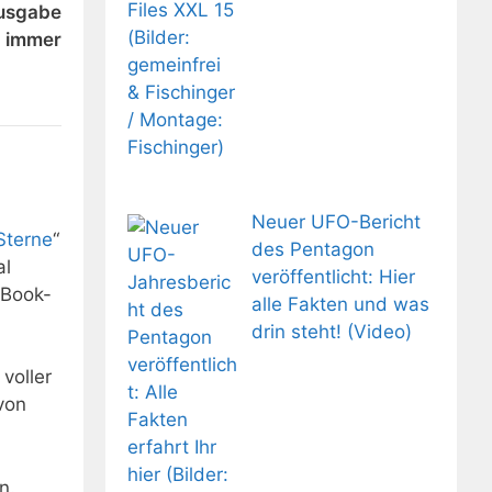
ausgabe
h immer
Neuer UFO-Bericht
Sterne
“
des Pentagon
al
veröffentlicht: Hier
-Book-
alle Fakten und was
drin steht! (Video)
voller
von
n.