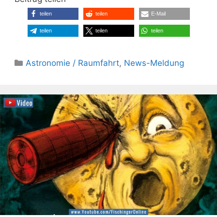
teilen
teilen
E-Mail
teilen
teilen
teilen
Kategorien
Astronomie / Raumfahrt
,
News-Meldung