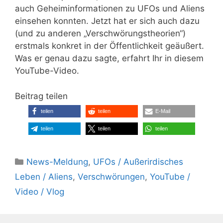
auch Geheiminformationen zu UFOs und Aliens
einsehen konnten. Jetzt hat er sich auch dazu
(und zu anderen „Verschwörungstheorien“)
erstmals konkret in der Öffentlichkeit geäußert.
Was er genau dazu sagte, erfahrt Ihr in diesem
YouTube-Video.
Beitrag teilen
teilen
teilen
E-Mail
teilen
teilen
teilen
Kategorien
News-Meldung
,
UFOs / Außerirdisches
Leben / Aliens
,
Verschwörungen
,
YouTube /
Video / Vlog