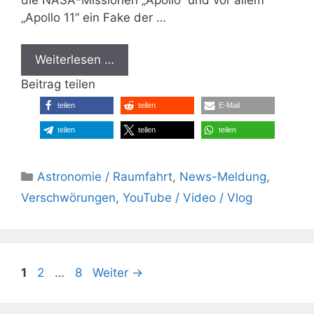
„Apollo 11“ ein Fake der …
Weiterlesen …
Beitrag teilen
teilen
teilen
E-Mail
teilen
teilen
teilen
Kategorien
Astronomie / Raumfahrt
,
News-Meldung
,
Verschwörungen
,
YouTube / Video / Vlog
Seite
Seite
Seite
1
2
…
8
Weiter
→