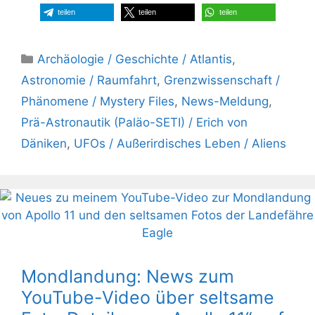
teilen
teilen
teilen
Kategorien
Archäologie / Geschichte / Atlantis
,
Astronomie / Raumfahrt
,
Grenzwissenschaft /
Phänomene / Mystery Files
,
News-Meldung
,
Prä-Astronautik (Paläo-SETI) / Erich von
Däniken
,
UFOs / Außerirdisches Leben / Aliens
Mondlandung: News zum
YouTube-Video über seltsame