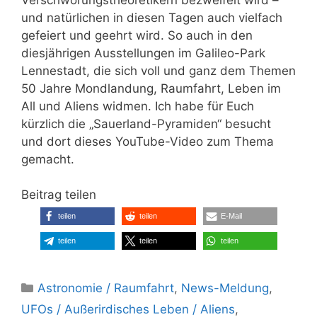
und natürlichen in diesen Tagen auch vielfach
gefeiert und geehrt wird. So auch in den
diesjährigen Ausstellungen im Galileo-Park
Lennestadt, die sich voll und ganz dem Themen
50 Jahre Mondlandung, Raumfahrt, Leben im
All und Aliens widmen. Ich habe für Euch
kürzlich die „Sauerland-Pyramiden“ besucht
und dort dieses YouTube-Video zum Thema
gemacht.
Beitrag teilen
teilen
teilen
E-Mail
teilen
teilen
teilen
Kategorien
Astronomie / Raumfahrt
,
News-Meldung
,
UFOs / Außerirdisches Leben / Aliens
,