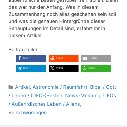
das war nur der Anfang. Was in diesem
Zusammenhang noch alles geschehen sein soll
und was die genauen Hintergründe dieser
Behauptungen im Detail sind, erfahrt Ihr in
diesem Artikel.
Beitrag teilen
teilen
teilen
E-Mail
teilen
teilen
teilen
Kategorien
Artikel
,
Astronomie / Raumfahrt
,
Bibel / Gott
/ Leben / (UFO-)Sekten
,
News-Meldung
,
UFOs
/ Außerirdisches Leben / Aliens
,
Verschwörungen