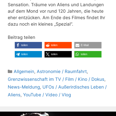
Sensation. Träume von Aliens und Landungen
auf dem Mond vor rund 120 Jahren, die heute
eher entzücken. Am Ende des Filmes findet Ihr
dazu noch ein kleines „Spezial“.
Beitrag teilen
teilen
teilen
E-Mail
teilen
teilen
teilen
Kategorien
Allgemein
,
Astronomie / Raumfahrt
,
Grenzwissenschaft im TV / Film / Kino / Dokus
,
News-Meldung
,
UFOs / Außerirdisches Leben /
Aliens
,
YouTube / Video / Vlog