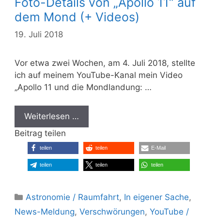
Foto-Details von „Apollo 11“ auf
dem Mond (+ Videos)
19. Juli 2018
Vor etwa zwei Wochen, am 4. Juli 2018, stellte
ich auf meinem YouTube-Kanal mein Video
„Apollo 11 und die Mondlandung: …
Weiterlesen …
Beitrag teilen
teilen
teilen
E-Mail
teilen
teilen
teilen
Kategorien
Astronomie / Raumfahrt
,
In eigener Sache
,
News-Meldung
,
Verschwörungen
,
YouTube /