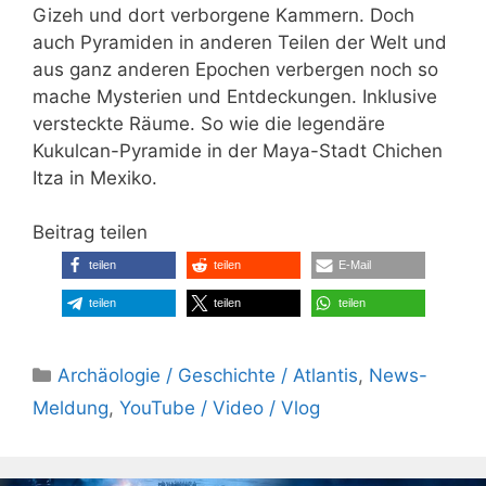
Gizeh und dort verborgene Kammern. Doch
auch Pyramiden in anderen Teilen der Welt und
aus ganz anderen Epochen verbergen noch so
mache Mysterien und Entdeckungen. Inklusive
versteckte Räume. So wie die legendäre
Kukulcan-Pyramide in der Maya-Stadt Chichen
Itza in Mexiko.
Beitrag teilen
teilen
teilen
E-Mail
teilen
teilen
teilen
Kategorien
Archäologie / Geschichte / Atlantis
,
News-
Meldung
,
YouTube / Video / Vlog