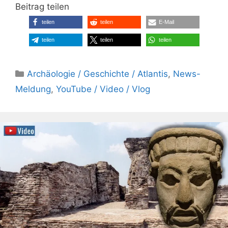
Beitrag teilen
teilen
teilen
E-Mail
teilen
teilen
teilen
Kategorien
Archäologie / Geschichte / Atlantis
,
News-
Meldung
,
YouTube / Video / Vlog