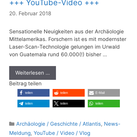
+++ YouTube-Video +++
20. Februar 2018
Sensationelle Neuigkeiten aus der Archäologie
Mittelamerikas. Forschern ist es mit modernster
Laser-Scan-Technologie gelungen im Urwald
von Guatemala rund 60.000(!) bisher …
Weiterlesen …
Beitrag teilen
teilen
teilen
E-Mail
teilen
teilen
teilen
Kategorien
Archäologie / Geschichte / Atlantis
,
News-
Meldung
,
YouTube / Video / Vlog