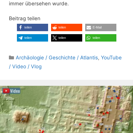
immer übersehen wurde.
Beitrag teilen
teilen
teilen
E-Mail
teilen
teilen
teilen
Kategorien
Archäologie / Geschichte / Atlantis
,
YouTube
/ Video / Vlog