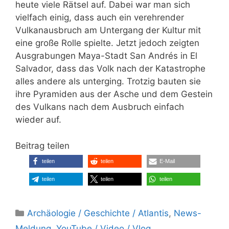
heute viele Rätsel auf. Dabei war man sich
vielfach einig, dass auch ein verehrender
Vulkanausbruch am Untergang der Kultur mit
eine große Rolle spielte. Jetzt jedoch zeigten
Ausgrabungen Maya-Stadt San Andrés in El
Salvador, dass das Volk nach der Katastrophe
alles andere als unterging. Trotzig bauten sie
ihre Pyramiden aus der Asche und dem Gestein
des Vulkans nach dem Ausbruch einfach
wieder auf.
Beitrag teilen
teilen
teilen
E-Mail
teilen
teilen
teilen
Kategorien
Archäologie / Geschichte / Atlantis
,
News-
Meldung
,
YouTube / Video / Vlog