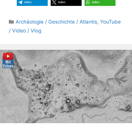
teilen
teilen
teilen
Kategorien
Archäologie / Geschichte / Atlantis
,
YouTube
/ Video / Vlog