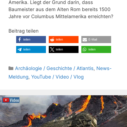
Amerika. Liegt der Grund darin, dass
Baumeister aus dem Alten Rom bereits 1500
Jahre vor Columbus Mittelamerika erreichten?
Beitrag teilen
teilen
teilen
E-Mail
teilen
teilen
teilen
Kategorien
Archäologie / Geschichte / Atlantis
,
News-
Meldung
,
YouTube / Video / Vlog