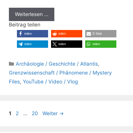
Weiterlesen …
Beitrag teilen
teilen
teilen
E-Mail
teilen
teilen
teilen
Kategorien
Archäologie / Geschichte / Atlantis
,
Grenzwissenschaft / Phänomene / Mystery
Files
,
YouTube / Video / Vlog
Seite
Seite
Seite
1
2
…
20
Weiter
→