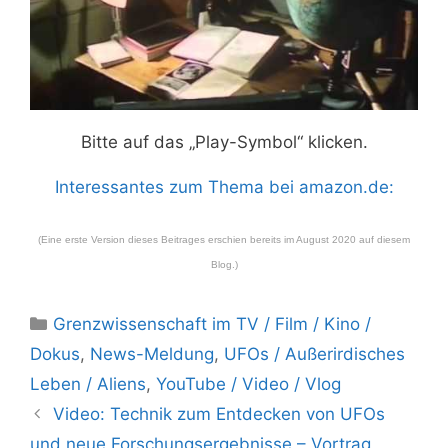
Bitte auf das „Play-Symbol“ klicken.
Interessantes zum Thema bei amazon.de:
(Eine erste Version dieses Beitrages erschien bereits im August 2020 auf diesem
Blog.)
Kategorien
Grenzwissenschaft im TV / Film / Kino /
Dokus
,
News-Meldung
,
UFOs / Außerirdisches
Leben / Aliens
,
YouTube / Video / Vlog
Video: Technik zum Entdecken von UFOs
und neue Forschungsergebnisse – Vortrag