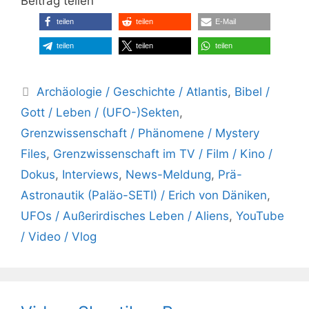
Beitrag teilen
teilen
teilen
E-Mail
teilen
teilen
teilen
Kategorien
Archäologie / Geschichte / Atlantis
,
Bibel /
Gott / Leben / (UFO-)Sekten
,
Grenzwissenschaft / Phänomene / Mystery
Files
,
Grenzwissenschaft im TV / Film / Kino /
Dokus
,
Interviews
,
News-Meldung
,
Prä-
Astronautik (Paläo-SETI) / Erich von Däniken
,
UFOs / Außerirdisches Leben / Aliens
,
YouTube
/ Video / Vlog