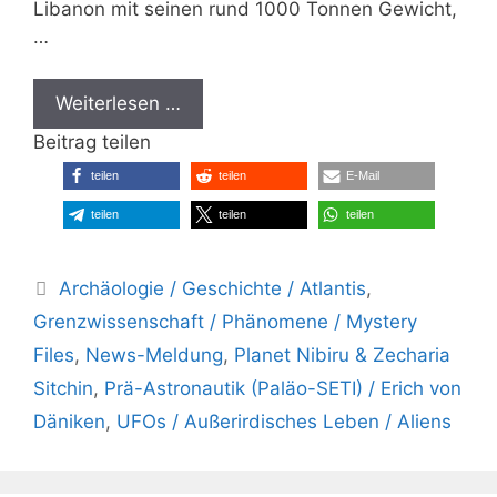
Libanon mit seinen rund 1000 Tonnen Gewicht,
…
Weiterlesen …
Beitrag teilen
teilen
teilen
E-Mail
teilen
teilen
teilen
Kategorien
Archäologie / Geschichte / Atlantis
,
Grenzwissenschaft / Phänomene / Mystery
Files
,
News-Meldung
,
Planet Nibiru & Zecharia
Sitchin
,
Prä-Astronautik (Paläo-SETI) / Erich von
Däniken
,
UFOs / Außerirdisches Leben / Aliens