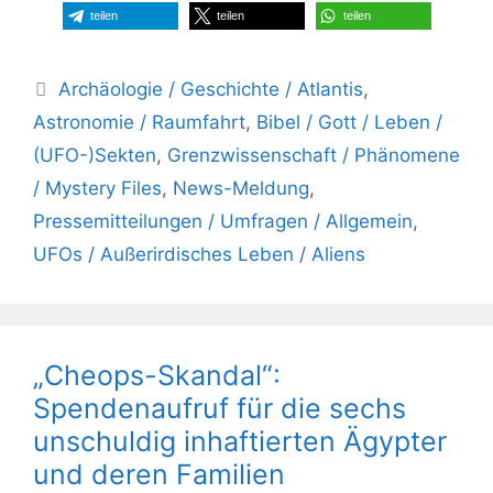
teilen
teilen
teilen
Kategorien
Archäologie / Geschichte / Atlantis
,
Astronomie / Raumfahrt
,
Bibel / Gott / Leben /
(UFO-)Sekten
,
Grenzwissenschaft / Phänomene
/ Mystery Files
,
News-Meldung
,
Pressemitteilungen / Umfragen / Allgemein
,
UFOs / Außerirdisches Leben / Aliens
„Cheops-Skandal“:
Spendenaufruf für die sechs
unschuldig inhaftierten Ägypter
und deren Familien