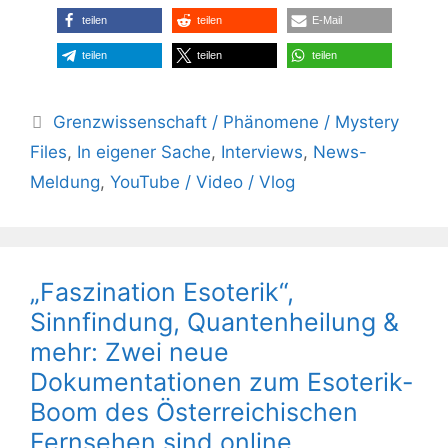
teilen
teilen
E-Mail
teilen
teilen
teilen
Kategorien
Grenzwissenschaft / Phänomene / Mystery
Files
,
In eigener Sache
,
Interviews
,
News-
Meldung
,
YouTube / Video / Vlog
„Faszination Esoterik“,
Sinnfindung, Quantenheilung &
mehr: Zwei neue
Dokumentationen zum Esoterik-
Boom des Österreichischen
Fernsehen sind online