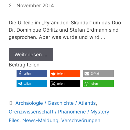
21. November 2014
Die Urteile im „Pyramiden-Skandal“ um das Duo
Dr. Dominique Görlitz und Stefan Erdmann sind
gesprochen. Aber was wurde und wird …
Weiterlesen …
Beitrag teilen
teilen
teilen
E-Mail
teilen
teilen
teilen
Kategorien
Archäologie / Geschichte / Atlantis
,
Grenzwissenschaft / Phänomene / Mystery
Files
,
News-Meldung
,
Verschwörungen