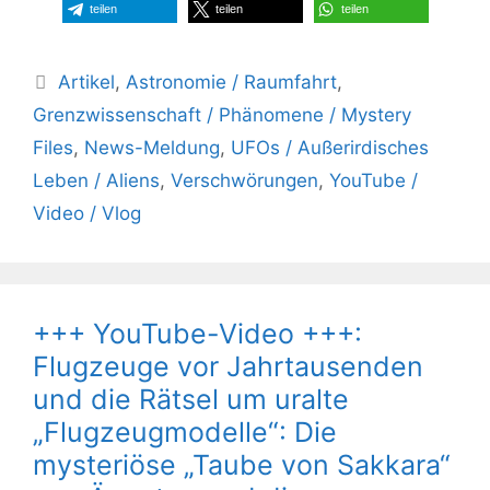
teilen
teilen
teilen
Kategorien
Artikel
,
Astronomie / Raumfahrt
,
Grenzwissenschaft / Phänomene / Mystery
Files
,
News-Meldung
,
UFOs / Außerirdisches
Leben / Aliens
,
Verschwörungen
,
YouTube /
Video / Vlog
+++ YouTube-Video +++:
Flugzeuge vor Jahrtausenden
und die Rätsel um uralte
„Flugzeugmodelle“: Die
mysteriöse „Taube von Sakkara“