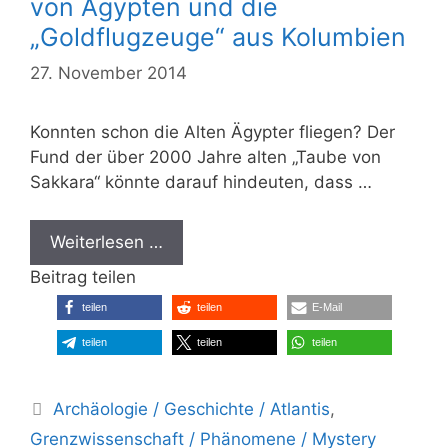
von Ägypten und die
„Goldflugzeuge“ aus Kolumbien
27. November 2014
Konnten schon die Alten Ägypter fliegen? Der
Fund der über 2000 Jahre alten „Taube von
Sakkara“ könnte darauf hindeuten, dass …
Weiterlesen …
Beitrag teilen
teilen
teilen
E-Mail
teilen
teilen
teilen
Kategorien
Archäologie / Geschichte / Atlantis
,
Grenzwissenschaft / Phänomene / Mystery