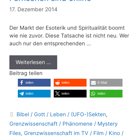
17. Dezember 2014
Der Markt der Esoterik und Spiritualität boomt
wie nie zuvor. Diese Tatsache ist nicht neu. Wer
auch nur den entsprechenden …
Weiterlesen …
Beitrag teilen
teilen
teilen
E-Mail
teilen
teilen
teilen
Kategorien
Bibel / Gott / Leben / (UFO-)Sekten
,
Grenzwissenschaft / Phänomene / Mystery
Files
,
Grenzwissenschaft im TV / Film / Kino /