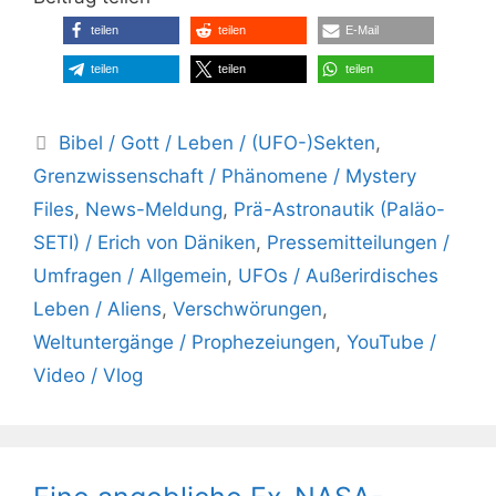
teilen
teilen
E-Mail
teilen
teilen
teilen
Kategorien
Bibel / Gott / Leben / (UFO-)Sekten
,
Grenzwissenschaft / Phänomene / Mystery
Files
,
News-Meldung
,
Prä-Astronautik (Paläo-
SETI) / Erich von Däniken
,
Pressemitteilungen /
Umfragen / Allgemein
,
UFOs / Außerirdisches
Leben / Aliens
,
Verschwörungen
,
Weltuntergänge / Prophezeiungen
,
YouTube /
Video / Vlog