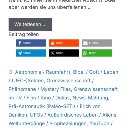
aber werden sie uns überfallenen …
Weiterlesen …
Beitrag teilen
teilen
teilen
E-Mail
teilen
teilen
teilen
Kategorien
Astronomie / Raumfahrt
,
Bibel / Gott / Leben
/ (UFO-)Sekten
,
Grenzwissenschaft /
Phänomene / Mystery Files
,
Grenzwissenschaft
im TV / Film / Kino / Dokus
,
News-Meldung
,
Prä-Astronautik (Paläo-SETI) / Erich von
Däniken
,
UFOs / Außerirdisches Leben / Aliens
,
Weltuntergänge / Prophezeiungen
,
YouTube /