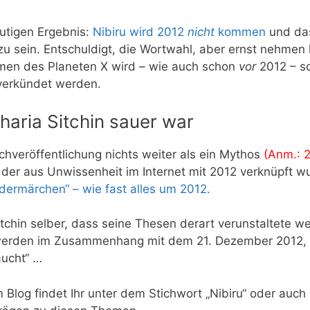
utigen Ergebnis:
Nibiru wird 2012
nicht
kommen
und da
u sein. Entschuldigt, die Wortwahl, aber ernst nehmen
men des Planeten X wird – wie auch schon
vor
2012 – s
 verkündet werden.
aria Sitchin sauer war
uchveröffentlichung nichts weiter als ein Mythos
(Anm.: 2
der aus Unwissenheit im Internet mit 2012 verknüpft w
dermärchen“ – wie fast alles um 2012.
chin selber, dass seine Thesen derart verunstaltete w
n werden im Zusammenhang mit dem 21. Dezember 2012,
ucht“ …
Blog findet Ihr unter dem Stichwort „Nibiru“ oder auch