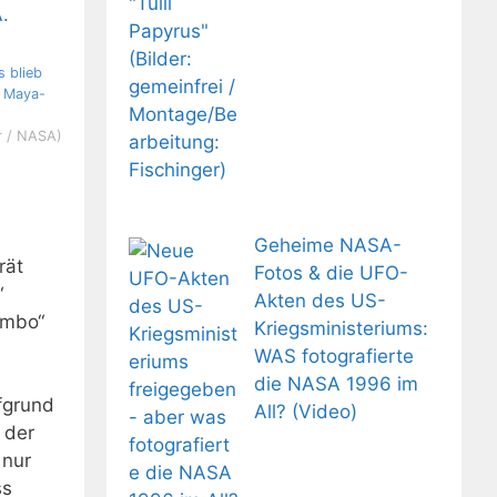
 blieb
 Maya-
er / NASA)
Geheime NASA-
rät
Fotos & die UFO-
“
Akten des US-
ambo“
Kriegsministeriums:
WAS fotografierte
die NASA 1996 im
fgrund
All? (Video)
 der
 nur
ss