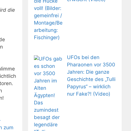
ird die
lde
en
UFOs bei den
Pharaonen vor 3500
hlimme
Jahren: Die ganze
chtlich
Geschichte des „Tulli
toren.
Papyrus“ – wirklich
n
nur Fake?! (Video)
n!