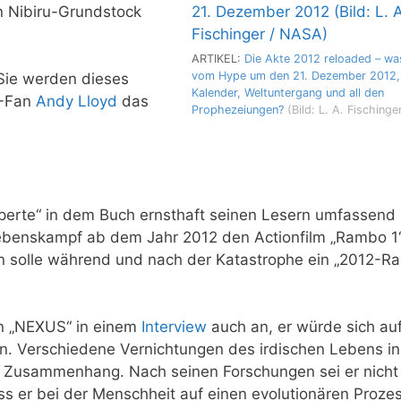
n Nibiru-Grundstock
ARTIKEL:
Die Akte 2012 reloaded – was
vom Hype um den 21. Dezember 2012,
: Sie werden dieses
Kalender, Weltuntergang und all den
X-Fan
Andy Lloyd
das
Prophezeiungen?
(Bild: L. A. Fisching
xperte“ in dem Buch ernsthaft seinen Lesern umfassend 
erlebenskampf ab dem Jahr 2012 den Actionfilm „Rambo 1
an solle während und nach der Katastrophe ein „2012-R
n „NEXUS“ in einem
Interview
auch an, er würde sich au
n. Verschiedene Vernichtungen des irdischen Lebens in
in Zusammenhang. Nach seinen Forschungen sei er nicht
ass er bei der Menschheit auf einen evolutionären Proze