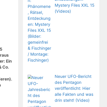
Mystery Files XXL 15
(Videos)
,5
eraus
er: Ein
& Co.
Neuer UFO-Bericht
deren).
des Pentagon
n
veröffentlicht: Hier
alle Fakten und was
drin steht! (Video)