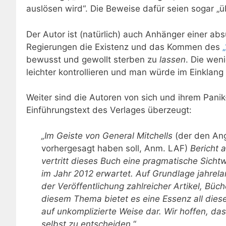
auslösen wird“. Die Beweise dafür seien sogar „ü
Der Autor ist (natürlich) auch Anhänger einer a
Regierungen die Existenz und das Kommen des
bewusst und gewollt sterben zu
lassen
. Die wen
leichter kontrollieren und man würde im Einklang
Weiter sind die Autoren von sich und ihrem Pani
Einführungstext des Verlages überzeugt:
„
Im Geiste von General Mitchells
(der den Ang
vorhergesagt haben soll, Anm. LAF)
Bericht 
vertritt dieses Buch eine pragmatische Sich
im Jahr 2012 erwartet. Auf Grundlage jahrel
der Veröffentlichung zahlreicher Artikel, Büc
diesem Thema bietet es eine Essenz all diese
auf unkomplizierte Weise dar. Wir hoffen, da
selbst zu entscheiden
.“