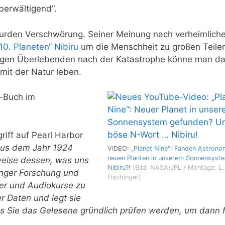
berwältigend“.
bsurden Verschwörung. Seiner Meinung nach verheimlich
„10. Planeten“ Nibiru
um die Menschheit zu großen Teile
igen Überlebenden nach der Katastrophe könne man d
 mit der Natur leben.
k-Buch im
riff auf Pearl Harbor
aus dem Jahr 1924
VIDEO:
„Planet Nine“: Fanden Astrono
neuen Planten in unserem Sonnensyst
tweise dessen, was uns
Nibiru?!
(Bild: NASA/JPL / Montage: L.
anger Forschung und
Fischinger)
her und Audiokurse zu
r Daten und legt sie
ss Sie das Gelesene gründlich prüfen werden, um dann f