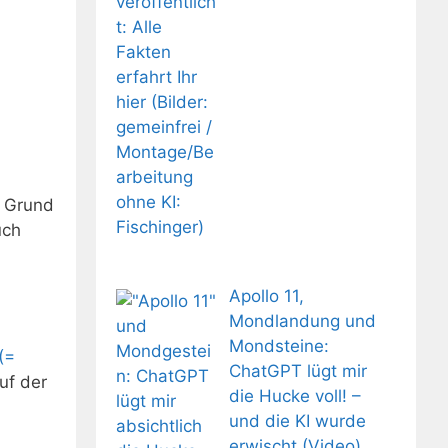
. Grund
uch
Apollo 11,
Mondlandung und
Mondsteine:
(=
ChatGPT lügt mir
uf der
die Hucke voll! –
und die KI wurde
erwischt (Video)