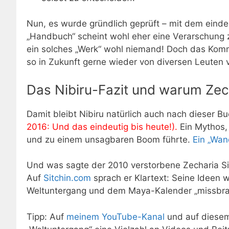
Nun, es wurde gründlich geprüft – mit dem einde
„Handbuch“ scheint wohl eher eine Verarschung z
ein solches „Werk“ wohl niemand! Doch das Kom
so in Zukunft gerne wieder von diversen Leuten
Das Nibiru-Fazit und warum Zech
Damit bleibt Nibiru natürlich auch nach dieser B
2016: Und das eindeutig bis heute!).
Ein Mythos, 
und zu einem unsagbaren Boom führte.
Ein „Wan
Und was sagte der 2010 verstorbene Zecharia Sit
Auf
Sitchin.com
sprach er Klartext: Seine Idee
Weltuntergang und dem Maya-Kalender „missbra
Tipp: Auf
meinem YouTube-Kanal
und auf diesem 