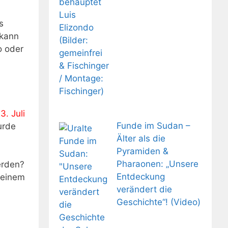
s
 kann
o oder
3. Juli
Funde im Sudan –
urde
Älter als die
Pyramiden &
Pharaonen: „Unsere
erden?
Entdeckung
 einem
verändert die
Geschichte“! (Video)