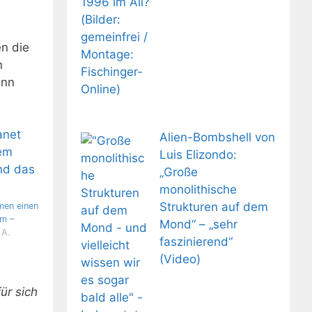
en die
n
ann
Alien-Bombshell von
Luis Elizondo:
„Große
monolithische
Strukturen auf dem
men einen
em –
Mond“ – „sehr
 A.
faszinierend“
(Video)
ür sich