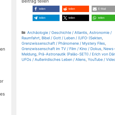
Beitrag teilen
teilen
teilen
E-Mail
teilen
teilen
teilen
Kategorien
Archäologie / Geschichte / Atlantis
,
Astronomie /
Raumfahrt
,
Bibel / Gott / Leben / (UFO-)Sekten
,
Grenzwissenschaft / Phänomene / Mystery Files
,
Grenzwissenschaft im TV / Film / Kino / Dokus
,
News
ten
Meldung
,
Prä-Astronautik (Paläo-SETI) / Erich von Dä
UFOs / Außerirdisches Leben / Aliens
,
YouTube / Video
er
ges