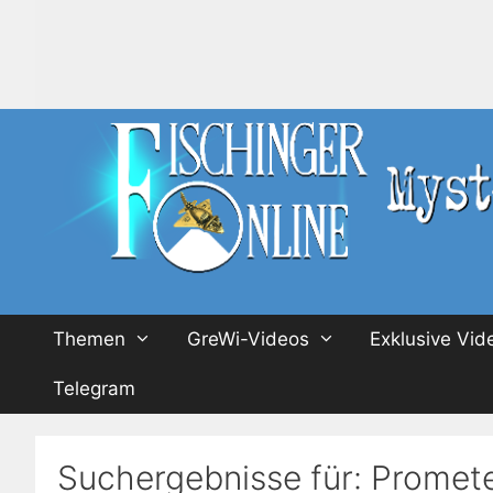
Zum
Inhalt
springen
Themen
GreWi-Videos
Exklusive Vid
Telegram
Suchergebnisse für:
Promet