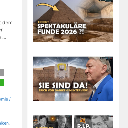
it dem
er
n …
omie /
-
niken
,