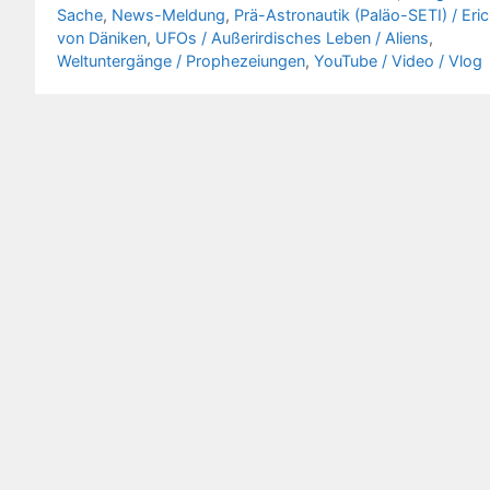
Sache
,
News-Meldung
,
Prä-Astronautik (Paläo-SETI) / Eri
von Däniken
,
UFOs / Außerirdisches Leben / Aliens
,
Weltuntergänge / Prophezeiungen
,
YouTube / Video / Vlog