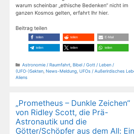
warum scheinbar „ethische Bedenken“ nicht im
ganzen Kosmos gelten, erfahrt Ihr hier.
Beitrag teilen
teilen
teilen
E-Mail
teilen
teilen
teilen
Kategorien
Astronomie / Raumfahrt
,
Bibel / Gott / Leben /
(UFO-)Sekten
,
News-Meldung
,
UFOs / Außerirdisches Leb
Aliens
„Prometheus – Dunkle Zeichen“
von Ridley Scott, die Prä-
Astronautik und die
Götter/Schöpfer aus dem All: Ei