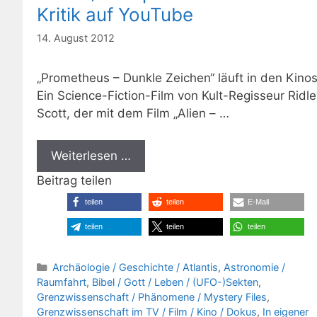
Kritik auf YouTube
14. August 2012
„Prometheus – Dunkle Zeichen“ läuft in den Kinos
Ein Science-Fiction-Film von Kult-Regisseur Ridle
Scott, der mit dem Film „Alien – …
Weiterlesen …
Beitrag teilen
teilen
teilen
E-Mail
teilen
teilen
teilen
Kategorien
Archäologie / Geschichte / Atlantis
,
Astronomie /
Raumfahrt
,
Bibel / Gott / Leben / (UFO-)Sekten
,
Grenzwissenschaft / Phänomene / Mystery Files
,
Grenzwissenschaft im TV / Film / Kino / Dokus
,
In eigener