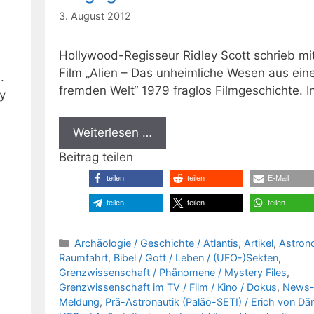
3. August 2012
Hollywood-Regisseur Ridley Scott schrieb m
Film „Alien – Das unheimliche Wesen aus ein
.
fremden Welt“ 1979 fraglos Filmgeschichte. I
y
Weiterlesen …
Beitrag teilen
teilen
teilen
E-Mail
teilen
teilen
teilen
Kategorien
Archäologie / Geschichte / Atlantis
,
Artikel
,
Astron
Raumfahrt
,
Bibel / Gott / Leben / (UFO-)Sekten
,
Grenzwissenschaft / Phänomene / Mystery Files
,
Grenzwissenschaft im TV / Film / Kino / Dokus
,
News
Meldung
,
Prä-Astronautik (Paläo-SETI) / Erich von Dä