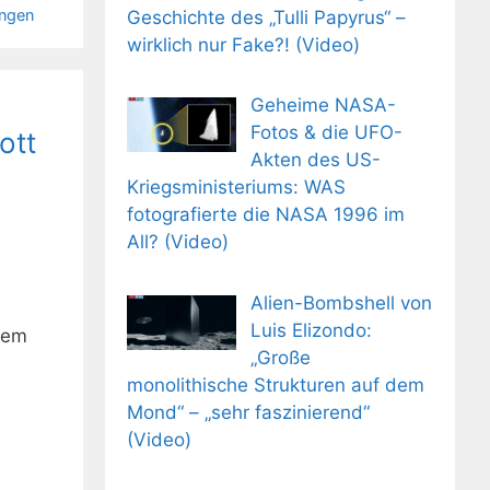
ngen
Geschichte des „Tulli Papyrus“ –
wirklich nur Fake?! (Video)
Geheime NASA-
Fotos & die UFO-
ott
Akten des US-
Kriegsministeriums: WAS
fotografierte die NASA 1996 im
All? (Video)
Alien-Bombshell von
Luis Elizondo:
nem
„Große
monolithische Strukturen auf dem
Mond“ – „sehr faszinierend“
(Video)