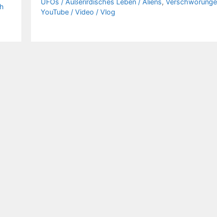
UFOs / Außerirdisches Leben / Aliens
,
Verschwörunge
ch
YouTube / Video / Vlog