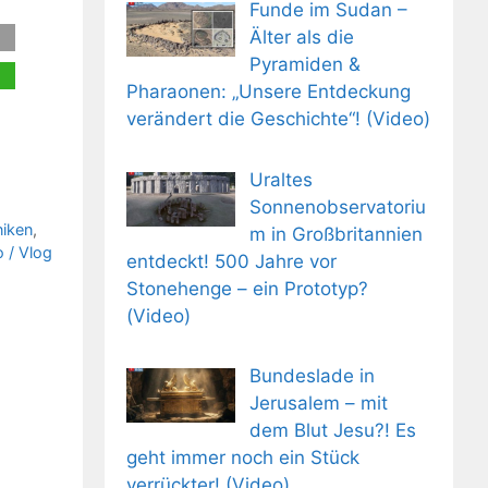
Funde im Sudan –
Älter als die
Pyramiden &
Pharaonen: „Unsere Entdeckung
verändert die Geschichte“! (Video)
Uraltes
Sonnenobservatoriu
-
niken
,
m in Großbritannien
 / Vlog
entdeckt! 500 Jahre vor
Stonehenge – ein Prototyp?
(Video)
Bundeslade in
Jerusalem – mit
dem Blut Jesu?! Es
geht immer noch ein Stück
verrückter! (Video)