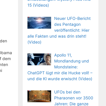
15 (Videos)
Neuer UFO-Bericht
des Pentagon
veröffentlicht: Hier
alle Fakten und was drin steht!
 den
(Video)
 Obama
Apollo 11,
uf dem
Mondlandung und
mten
Mondsteine:
ni
ChatGPT lügt mir die Hucke voll! –
und die KI wurde erwischt (Video)
UFOs bei den
Pharaonen vor 3500
Jahren: Die ganze